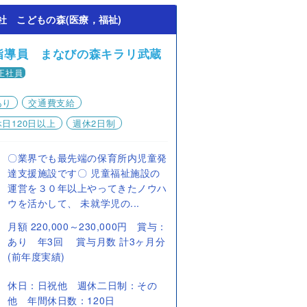
社 こどもの森(医療，福祉)
指導員 まなびの森キラリ武蔵
正社員
あり
交通費支給
日120日以上
週休2日制
〇業界でも最先端の保育所内児童発
達支援施設です〇 児童福祉施設の
運営を３０年以上やってきたノウハ
ウを活かして、 未就学児の...
月額 220,000～230,000円 賞与：
あり 年3回 賞与月数 計3ヶ月分
(前年度実績)
休日：日祝他 週休二日制：その
他 年間休日数：120日