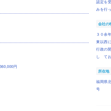
認定を
みを行
会社の
３０余
東以西
行政の
し て
360,000円
所在地
福岡県
号