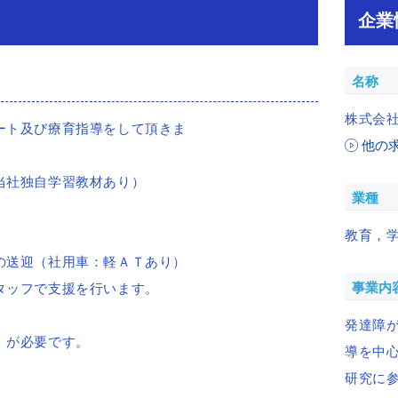
企業
名称
株式会社
ート及び療育指導をして頂きま
他の
当社独自学習教材あり）
業種
教育，
の送迎（社用車：軽ＡＴあり）
事業内
タッフで支援を行います。
発達障
」が必要です。
導を中
研究に