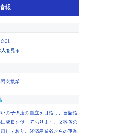
情報
CCL
求人を見る
学習支援業
容
がいの子供達の自立を目指し、言語指
心に成長を促しております。文科省の
参画しており、経済産業省からの事業