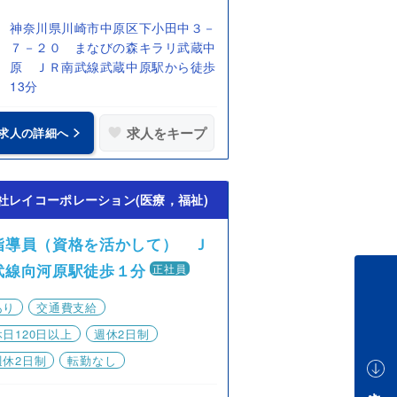
神奈川県川崎市中原区下小田中３－
７－２０ まなびの森キラリ武蔵中
原 ＪＲ南武線武蔵中原駅から徒歩
13分
求人をキープ
求人の詳細へ
社レイコーポレーション(医療，福祉)
指導員（資格を活かして） Ｊ
武線向河原駅徒歩１分
正社員
あり
交通費支給
日120日以上
週休2日制
週休2日制
転勤なし