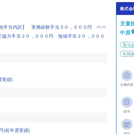
株式会
児童
の他手当内訳】 実務経験手当３０，０００円 ベー
中原
正協力手当２０，０００円 地域手当２０，０００
賞与
年間休
度実績)
仕事内容
給与
0円(前年度実績)
休日