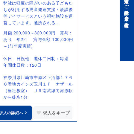
中途採用をご検討中の企業・ご担当者様へ
弊社は軽度の障がいのある子どもた
ちが利用する児童発達支援・放課後
等デイサービスという福祉施設を運
営しています。通所される...
月額 260,000～320,000円 賞与：
あり 年2回 賞与金額 100,000円
～(前年度実績)
休日：日祝他 週休二日制：毎週
年間休日数：120日
神奈川県川崎市中原区下沼部１７６
０番地カインズ玉川１Ｆ ナザール
（当社教室） ＪＲ南武線向河原駅
から徒歩1分
求人をキープ
求人の詳細へ