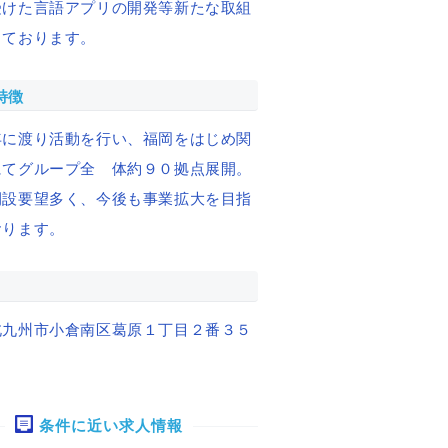
受けた言語アプリの開発等新たな取組
っております。
特徴
年に渡り活動を行い、福岡をはじめ関
にてグループ全 体約９０拠点展開。
開設要望多く、今後も事業拡大を目指
おります。
北九州市小倉南区葛原１丁目２番３５
条件に近い求人情報