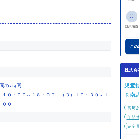
就業場所
この
株式会
児童
の間の7時間
Ｒ南
）１０：００～１８：００ （３）１０：３０～１
：００
賞与
年間休
完全