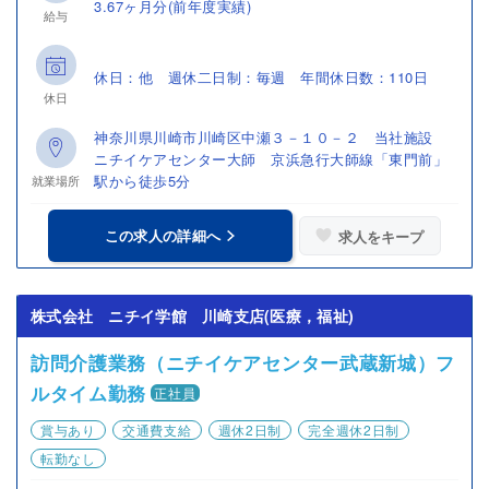
3.67ヶ月分(前年度実績)
給与
休日：他 週休二日制：毎週 年間休日数：110日
休日
神奈川県川崎市川崎区中瀬３－１０－２ 当社施設
ニチイケアセンター大師 京浜急行大師線「東門前」
駅から徒歩5分
就業場所
この求人の詳細へ
求人をキープ
株式会社 ニチイ学館 川崎支店(医療，福祉)
訪問介護業務（ニチイケアセンター武蔵新城）フ
ルタイム勤務
正社員
賞与あり
交通費支給
週休2日制
完全週休2日制
転勤なし