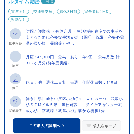
ルタイム勤務
正社員
賞与あり
交通費支給
週休2日制
完全週休2日制
転勤なし
訪問介護業務 ・身体介護 ・生活指導 在宅での生活を
支えるために必要な生活支援 （調理・洗濯・必要必需
品の買い物・掃除等）や...
仕事内容
月額 241,100円 賞与：あり 年2回 賞与月数 計
3.67ヶ月分(前年度実績)
給与
休日：他 週休二日制：毎週 年間休日数：110日
休日
神奈川県川崎市中原区小杉町１－４０３ー９ 武蔵小
杉ＳＴМビル５階 当社施設 ニチイケアセンター武
蔵小杉 南武線「武蔵小杉」駅から徒歩1分
就業場所
この求人の詳細へ
求人をキープ