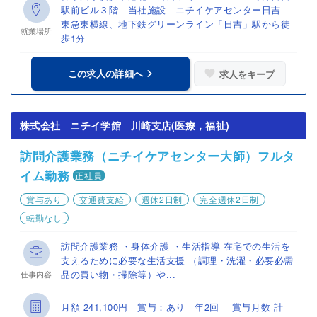
駅前ビル３階 当社施設 ニチイケアセンター日吉
東急東横線、地下鉄グリーンライン「日吉」駅から徒
就業場所
歩1分
この求人の詳細へ
求人をキープ
株式会社 ニチイ学館 川崎支店(医療，福祉)
訪問介護業務（ニチイケアセンター大師）フルタ
イム勤務
正社員
賞与あり
交通費支給
週休2日制
完全週休2日制
転勤なし
訪問介護業務 ・身体介護 ・生活指導 在宅での生活を
支えるために必要な生活支援 （調理・洗濯・必要必需
品の買い物・掃除等）や...
仕事内容
月額 241,100円 賞与：あり 年2回 賞与月数 計