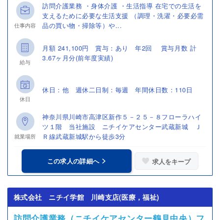
訪問介護業務 ・身体介護 ・生活指導 在宅での生活を
支えるために必要な生活支援 （調理・洗濯・必要必需
品の買い物・掃除等）や...
仕事内容
月額 241,100円 賞与：あり 年2回 賞与月数 計
3.67ヶ月分(前年度実績)
給与
休日：他 週休二日制：毎週 年間休日数：110日
休日
神奈川県川崎市高津区新作５－２５－８フローラハイ
ツ１階 当社施設 ニチイケアセンター武蔵新城 Ｊ
Ｒ線武蔵新城駅から徒歩3分
就業場所
この求人の詳細へ
求人をキープ
株式会社 ニチイ学館 川崎支店(医療，福祉)
訪問介護業務（ニチイケアセンター鶴見中央）フ