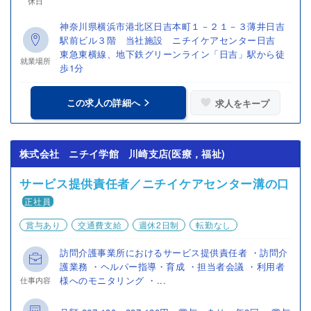
休日
神奈川県横浜市港北区日吉本町１－２１－３薄井日吉
駅前ビル３階 当社施設 ニチイケアセンター日吉
東急東横線、地下鉄グリーンライン「日吉」駅から徒
就業場所
歩1分
この求人の詳細へ
求人をキープ
株式会社 ニチイ学館 川崎支店(医療，福祉)
サービス提供責任者／ニチイケアセンター溝の口
正社員
賞与あり
交通費支給
週休2日制
転勤なし
訪問介護事業所におけるサービス提供責任者 ・訪問介
護業務 ・ヘルパー指導・育成 ・担当者会議 ・利用者
様へのモニタリング ・...
仕事内容