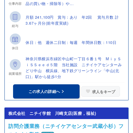
品の買い物・掃除等）や...
仕事内容
月額 241,100円 賞与：あり 年2回 賞与月数 計
3.67ヶ月分(前年度実績)
給与
休日：他 週休二日制：毎週 年間休日数：110日
休日
神奈川県横浜市緑区中山町一丁目６番１号 МｉｙＳ
ｉＳＳｅｅｄ５階 当社施設 ニチイケアセンターみ
どり中山 横浜線、地下鉄グリーンライン「中山(北
就業場所
口)」駅から徒歩1分
この求人の詳細へ
求人をキープ
株式会社 ニチイ学館 川崎支店(医療，福祉)
訪問介護業務（ニチイケアセンター武蔵小杉）フ