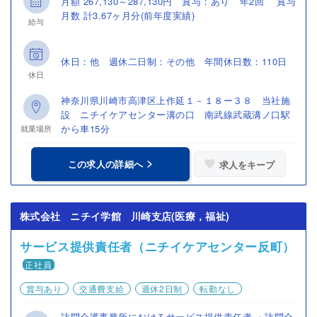
月額 267,130～287,130円 賞与：あり 年2回 賞与
月数 計3.67ヶ月分(前年度実績)
給与
休日：他 週休二日制：その他 年間休日数：110日
休日
神奈川県川崎市高津区上作延１－１８ー３８ 当社施
設 ニチイケアセンター溝の口 南武線武蔵溝ノ口駅
から車15分
就業場所
この求人の詳細へ
求人をキープ
株式会社 ニチイ学館 川崎支店(医療，福祉)
サービス提供責任者（ニチイケアセンター反町）
正社員
賞与あり
交通費支給
週休2日制
転勤なし
訪問介護事業所におけるサービス提供責任者 ・訪問介