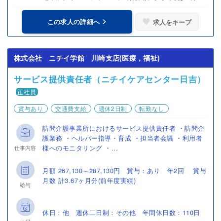
この求人の詳細へ
求人をキープ
株式会社 ニチイ学館 川崎支店(医療，福祉)
サービス提供責任者（ニチイケアセンター日吉）
正社員
賞与あり
交通費支給
週休2日制
転勤なし
訪問介護事業所におけるサービス提供責任者 ・訪問介
護業務 ・ヘルパー指導・育成 ・担当者会議 ・利用者
様へのモニタリング ・...
仕事内容
月額 267,130～287,130円 賞与：あり 年2回 賞与
月数 計3.67ヶ月分(前年度実績)
給与
休日：他 週休二日制：その他 年間休日数：110日