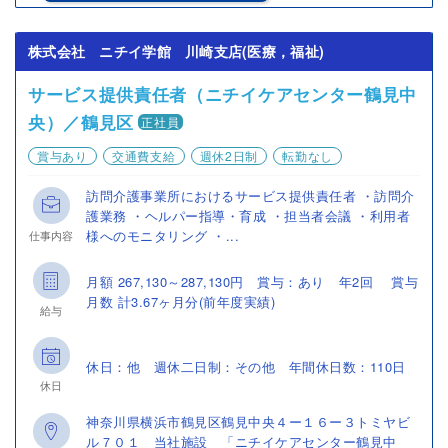
株式会社 ニチイ学館 川崎支店(医療，福祉)
サービス提供責任者（ニチイケアセンター鶴見中
央）／鶴見区
正社員
賞与あり
交通費支給
週休2日制
転勤なし
訪問介護事業所におけるサービス提供責任者 ・訪問介
護業務 ・ヘルパー指導・育成 ・担当者会議 ・利用者
様へのモニタリング ・...
仕事内容
月額 267,130～287,130円 賞与：あり 年2回 賞与
月数 計3.67ヶ月分(前年度実績)
給与
休日：他 週休二日制：その他 年間休日数：110日
休日
神奈川県横浜市鶴見区鶴見中央４ー１６ー３トミヤビ
ル７０１ 当社施設 「ニチイケアセンター鶴見中