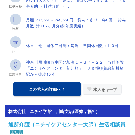
事介助 ・排泄介助 ・...
仕事内容
月額 237,550～245,550円 賞与：あり 年2回 賞与
月数 計3.67ヶ月分(前年度実績)
給与
休日：他 週休二日制：毎週 年間休日数：110日
休日
神奈川県川崎市幸区北加瀬１－３７－２２ 当社施設
「ニチイケアセンター新川崎」 ＪＲ横須賀線新川崎
駅から徒歩10分
就業場所
この求人の詳細へ
求人をキープ
株式会社 ニチイ学館 川崎支店(医療，福祉)
通所介護（ニチイケアセンター大師）生活相談員
正社員