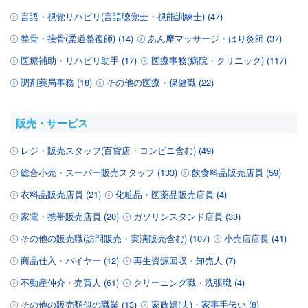
言語・視覚リハビリ(言語聴覚士・視能訓練士) (47)
整骨・接骨(柔道整復師) (14)
あん摩マッサージ・はり灸師 (37)
医療補助・リハビリ助手 (17)
医療事務(病院・クリニック) (117)
調剤薬局事務 (18)
その他の医療・保健職 (22)
販売・サービス
レジ・販売スタッフ(百貨店・コンビニ含む) (49)
総合小売・スーパー販売スタッフ (133)
飲食料品販売店員 (59)
衣料品販売店員 (21)
化粧品・医薬品販売店員 (4)
家電・携帯販売店員 (20)
ガソリンスタンド店員 (33)
その他の販売職(訪問販売・実演販売含む) (107)
小売店店長 (41)
商品仕入・バイヤー (12)
再生資源回収・卸売人 (7)
不動産仲介・売買人 (61)
クリーニング職・洗張職 (4)
その他の販売類似の職業 (13)
家政婦(夫)・家事手伝い (8)