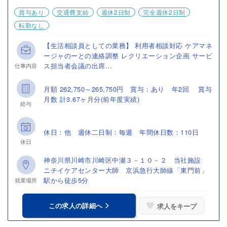
賞与あり
交通費支給
週休2日制
完全週休2日制
転勤なし
【生活相談員としての業務】 利用者相談対応 ケアマネ
ージャのーとの連絡調整 レクリエーション企画 サービ
ス担当者会議の出席...
仕事内容
月額 262,750～265,750円 賞与：あり 年2回 賞与
月数 計3.67ヶ月分(前年度実績)
給与
休日：他 週休二日制：毎週 年間休日数：110日
休日
神奈川県川崎市川崎区中瀬３－１０－２ 当社施設
ニチイケアセンター大師 京浜急行大師線「東門前」
駅から徒歩5分
就業場所
この求人の詳細へ
求人をキープ