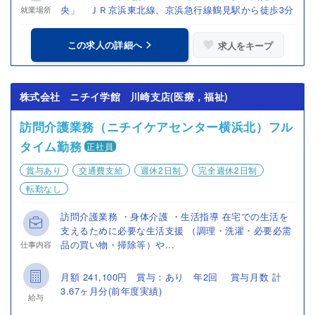
央」 ＪＲ京浜東北線、京浜急行線鶴見駅から徒歩3分
就業場所
この求人の詳細へ
求人をキープ
株式会社 ニチイ学館 川崎支店(医療，福祉)
訪問介護業務（ニチイケアセンター横浜北）フル
タイム勤務
正社員
賞与あり
交通費支給
週休2日制
完全週休2日制
転勤なし
訪問介護業務 ・身体介護 ・生活指導 在宅での生活を
支えるために必要な生活支援 （調理・洗濯・必要必需
品の買い物・掃除等）や...
仕事内容
月額 241,100円 賞与：あり 年2回 賞与月数 計
3.67ヶ月分(前年度実績)
給与