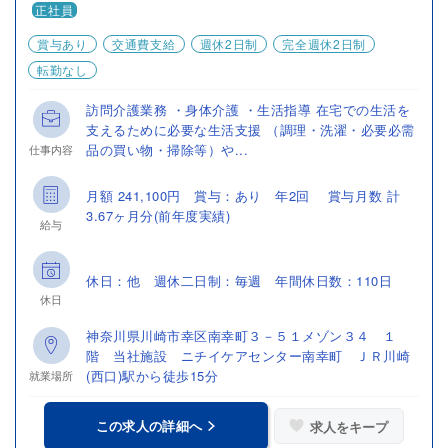
正社員
賞与あり
交通費支給
週休2日制
完全週休2日制
転勤なし
訪問介護業務 ・身体介護 ・生活指導 在宅での生活を
支えるために必要な生活支援 （調理・洗濯・必要必需
品の買い物・掃除等）や...
仕事内容
月額 241,100円 賞与：あり 年2回 賞与月数 計
3.67ヶ月分(前年度実績)
給与
休日：他 週休二日制：毎週 年間休日数：110日
休日
神奈川県川崎市幸区南幸町３－５１メゾン３４ １
階 当社施設 ニチイケアセンター南幸町 ＪＲ川崎
(西口)駅から徒歩15分
就業場所
この求人の詳細へ
求人をキープ