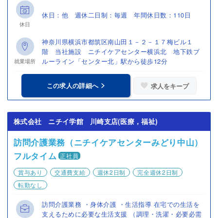
休日：他 週休二日制：毎週 年間休日数：110日
休日
神奈川県横浜市都筑区南山田１－２－１７梅ビル１
階 当社施設 ニチイケアセンター横浜北 地下鉄ブ
ルーライン「センター北」駅から徒歩12分
就業場所
この求人の詳細へ
求人をキープ
株式会社 ニチイ学館 川崎支店(医療，福祉)
訪問介護業務（ニチイケアセンターみどり中山）
フルタイム
正社員
賞与あり
交通費支給
週休2日制
完全週休2日制
転勤なし
訪問介護業務 ・身体介護 ・生活指導 在宅での生活を
支えるために必要な生活支援 （調理・洗濯・必要必需