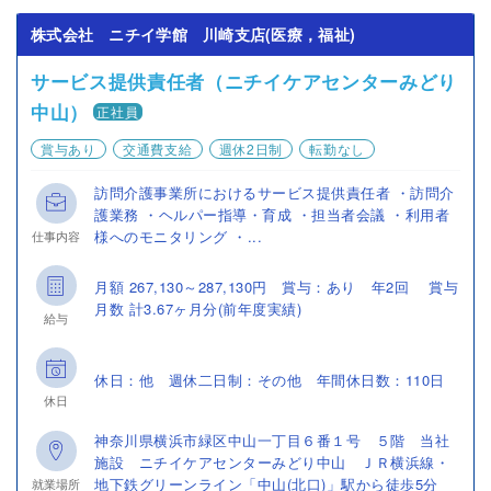
株式会社 ニチイ学館 川崎支店(医療，福祉)
サービス提供責任者（ニチイケアセンターみどり
中山）
正社員
賞与あり
交通費支給
週休2日制
転勤なし
訪問介護事業所におけるサービス提供責任者 ・訪問介
護業務 ・ヘルパー指導・育成 ・担当者会議 ・利用者
様へのモニタリング ・...
仕事内容
月額 267,130～287,130円 賞与：あり 年2回 賞与
月数 計3.67ヶ月分(前年度実績)
給与
休日：他 週休二日制：その他 年間休日数：110日
休日
神奈川県横浜市緑区中山一丁目６番１号 ５階 当社
施設 ニチイケアセンターみどり中山 ＪＲ横浜線・
地下鉄グリーンライン「中山(北口)」駅から徒歩5分
就業場所