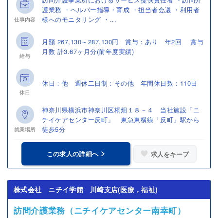
護業務 ・ヘルパー指導・育成 ・担当者会議 ・利用者
様へのモニタリング ・...
仕事内容
月額 267,130～287,130円 賞与：あり 年2回 賞与
月数 計3.67ヶ月分(前年度実績)
給与
休日：他 週休二日制：その他 年間休日数：110日
休日
神奈川県横浜市神奈川区桐畑１８－４ 当社施設「ニ
チイケアセンター反町」 東急東横線「反町」駅から
徒歩5分
就業場所
この求人の詳細へ
求人をキープ
株式会社 ニチイ学館 川崎支店(医療，福祉)
訪問介護業務（ニチイケアセンター南幸町）