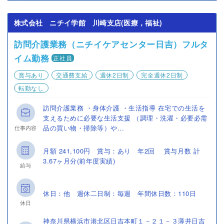
株式会社 ニチイ学館 川崎支店(医療，福祉)
訪問介護業務（ニチイケアセンター日吉）フルタ
イム勤務
正社員
賞与あり
交通費支給
週休2日制
完全週休2日制
転勤なし
訪問介護業務 ・身体介護 ・生活指導 在宅での生活を
支えるために必要な生活支援 （調理・洗濯・必要必需
品の買い物・掃除等）や...
仕事内容
月額 241,100円 賞与：あり 年2回 賞与月数 計
3.67ヶ月分(前年度実績)
給与
休日：他 週休二日制：毎週 年間休日数：110日
休日
神奈川県横浜市港北区日吉本町１－２１－３薄井日吉