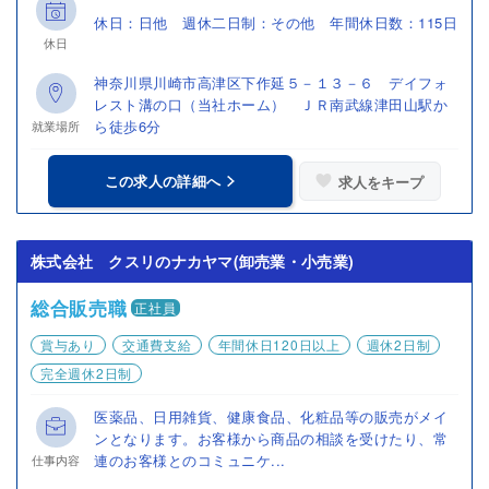
休日：日他 週休二日制：その他 年間休日数：115日
休日
神奈川県川崎市高津区下作延５－１３－６ デイフォ
レスト溝の口（当社ホーム） ＪＲ南武線津田山駅か
ら徒歩6分
就業場所
この求人の詳細へ
求人をキープ
株式会社 クスリのナカヤマ(卸売業・小売業)
総合販売職
正社員
賞与あり
交通費支給
年間休日120日以上
週休2日制
完全週休2日制
医薬品、日用雑貨、健康食品、化粧品等の販売がメイ
ンとなります。お客様から商品の相談を受けたり、常
連のお客様とのコミュニケ...
仕事内容