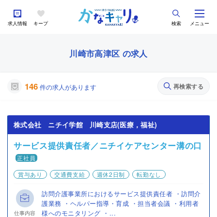
求人情報
キープ
検索
メニュー
川崎市高津区 の求人
146
再検索する
件の求人があります
株式会社 ニチイ学館 川崎支店(医療，福祉)
サービス提供責任者／ニチイケアセンター溝の口
正社員
賞与あり
交通費支給
週休2日制
転勤なし
訪問介護事業所におけるサービス提供責任者 ・訪問介
護業務 ・ヘルパー指導・育成 ・担当者会議 ・利用者
様へのモニタリング ・...
仕事内容