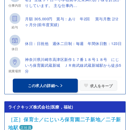
りしています。 主な仕事内...
仕事内容
月額 305,000円 賞与：あり 年2回 賞与月数 計2
ヶ月分(前年度実績)
給与
休日：日祝他 週休二日制：毎週 年間休日数：123日
休日
神奈川県川崎市高津区新作１７番１８号１８号 にじ
いろ保育園武蔵新城 ＪＲ南武線武蔵新城駅から徒歩5
分
就業場所
この求人の詳細へ
求人をキープ
ライクキッズ株式会社(医療，福祉)
［正］保育士／にじいろ保育園二子新地／二子新
地駅
正社員