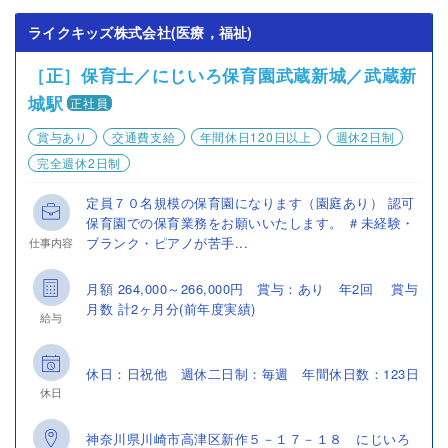
ライクキッズ株式会社(医療，福祉)
［正］保育士／にじいろ保育園武蔵新城／武蔵新
城駅
正社員
賞与あり
交通費支給
年間休日120日以上
週休2日制
完全週休2日制
定員７０名規模の保育園になります（園庭あり） 認可
保育園での保育業務をお願いいたします。 ＃未経験・
ブランク・ピアノが苦手...
仕事内容
月額 264,000～266,000円 賞与：あり 年2回 賞与
月数 計2ヶ月分(前年度実績)
給与
休日：日祝他 週休二日制：毎週 年間休日数：123日
休日
神奈川県川崎市高津区新作５－１７－１８ にじいろ