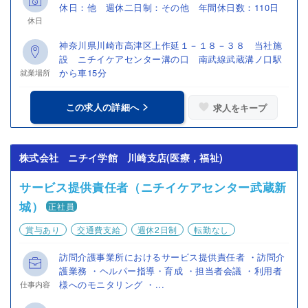
休日：他 週休二日制：その他 年間休日数：110日
休日
神奈川県川崎市高津区上作延１－１８－３８ 当社施
設 ニチイケアセンター溝の口 南武線武蔵溝ノ口駅
から車15分
就業場所
この求人の詳細へ
求人をキープ
株式会社 ニチイ学館 川崎支店(医療，福祉)
サービス提供責任者（ニチイケアセンター武蔵新
城）
正社員
賞与あり
交通費支給
週休2日制
転勤なし
訪問介護事業所におけるサービス提供責任者 ・訪問介
護業務 ・ヘルパー指導・育成 ・担当者会議 ・利用者
様へのモニタリング ・...
仕事内容