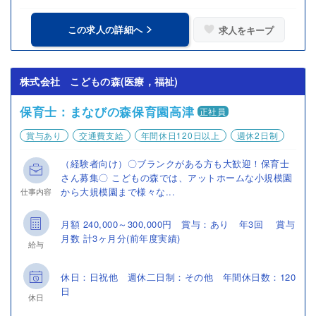
この求人の詳細へ
求人をキープ
株式会社 こどもの森(医療，福祉)
保育士：まなびの森保育園高津
正社員
賞与あり
交通費支給
年間休日120日以上
週休2日制
（経験者向け）〇ブランクがある方も大歓迎！保育士
さん募集〇 こどもの森では、アットホームな小規模園
から大規模園まで様々な...
仕事内容
月額 240,000～300,000円 賞与：あり 年3回 賞与
月数 計3ヶ月分(前年度実績)
給与
休日：日祝他 週休二日制：その他 年間休日数：120
日
休日