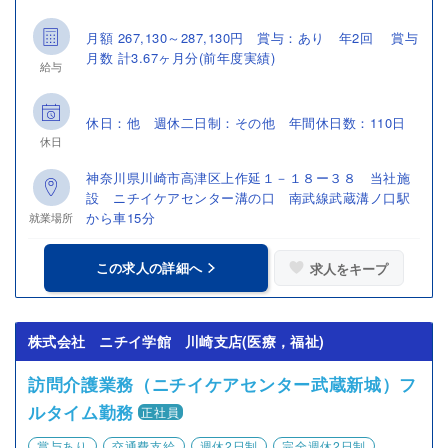
月額 267,130～287,130円 賞与：あり 年2回 賞与
月数 計3.67ヶ月分(前年度実績)
給与
休日：他 週休二日制：その他 年間休日数：110日
休日
神奈川県川崎市高津区上作延１－１８ー３８ 当社施
設 ニチイケアセンター溝の口 南武線武蔵溝ノ口駅
から車15分
就業場所
この求人の詳細へ
求人をキープ
株式会社 ニチイ学館 川崎支店(医療，福祉)
訪問介護業務（ニチイケアセンター武蔵新城）フ
ルタイム勤務
正社員
賞与あり
交通費支給
週休2日制
完全週休2日制