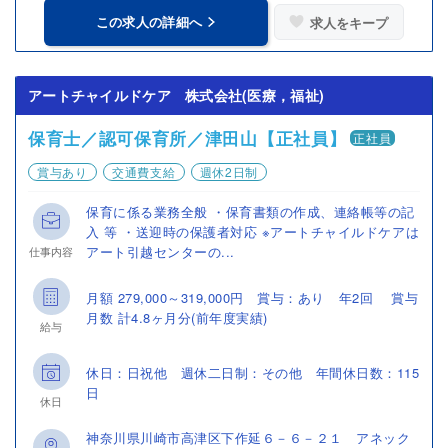
この求人の詳細へ
求人をキープ
アートチャイルドケア 株式会社(医療，福祉)
保育士／認可保育所／津田山【正社員】
正社員
賞与あり
交通費支給
週休2日制
保育に係る業務全般 ・保育書類の作成、連絡帳等の記
入 等 ・送迎時の保護者対応 ※アートチャイルドケアは
アート引越センターの...
仕事内容
月額 279,000～319,000円 賞与：あり 年2回 賞与
月数 計4.8ヶ月分(前年度実績)
給与
休日：日祝他 週休二日制：その他 年間休日数：115
日
休日
神奈川県川崎市高津区下作延６－６－２１ アネック