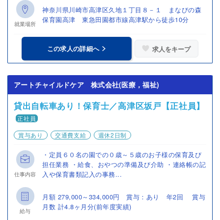
神奈川県川崎市高津区久地１丁目８－１ まなびの森
保育園高津 東急田園都市線高津駅から徒歩10分
就業場所
この求人の詳細へ
求人をキープ
アートチャイルドケア 株式会社(医療，福祉)
貸出自転車あり！保育士／高津区坂戸【正社員】
正社員
賞与あり
交通費支給
週休2日制
・定員６０名の園での０歳～５歳のお子様の保育及び
担任業務 ・給食、おやつの準備及び介助 ・連絡帳の記
入や保育書類記入の事務...
仕事内容
月額 279,000～334,000円 賞与：あり 年2回 賞与
月数 計4.8ヶ月分(前年度実績)
給与