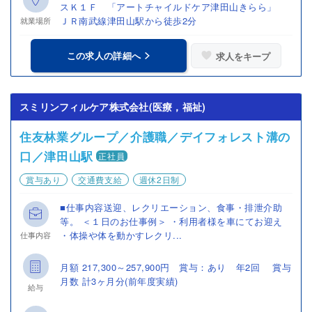
スＫ１Ｆ 「アートチャイルドケア津田山きらら」
ＪＲ南武線津田山駅から徒歩2分
就業場所
この求人の詳細へ
求人をキープ
スミリンフィルケア株式会社(医療，福祉)
住友林業グループ／介護職／デイフォレスト溝の
口／津田山駅
正社員
賞与あり
交通費支給
週休2日制
■仕事内容送迎、レクリエーション、食事・排泄介助
等。 ＜１日のお仕事例＞ ・利用者様を車にてお迎え
・体操や体を動かすレクリ...
仕事内容
月額 217,300～257,900円 賞与：あり 年2回 賞与
月数 計3ヶ月分(前年度実績)
給与