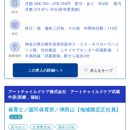
月額 258,730～278,730円 賞与：あり 年2回 賞与
月数 計3.67ヶ月分(前年度実績)
給与
休日：他 週休二日制：その他 年間休日数：110日
休日
神奈川県川崎市高津区新作５－２５－８フローラハイ
ツ１階 当社施設 ニチイケアセンター武蔵新城 Ｊ
Ｒ南武線「武蔵新城」駅から徒歩4分
就業場所
この求人の詳細へ
求人をキープ
アートチャイルドケア株式会社 アートチャイルドケア武蔵
中原(医療，福祉)
保育士／認可保育所／津田山【地域限定正社員】
正社員
賞与あり
交通費支給
週休2日制