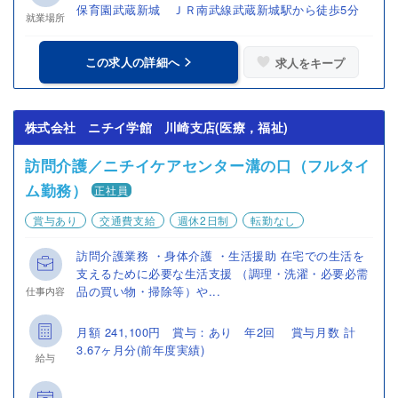
保育園武蔵新城 ＪＲ南武線武蔵新城駅から徒歩5分
就業場所
この求人の詳細へ
求人をキープ
株式会社 ニチイ学館 川崎支店(医療，福祉)
訪問介護／ニチイケアセンター溝の口（フルタイ
ム勤務）
正社員
賞与あり
交通費支給
週休2日制
転勤なし
訪問介護業務 ・身体介護 ・生活援助 在宅での生活を
支えるために必要な生活支援 （調理・洗濯・必要必需
品の買い物・掃除等）や...
仕事内容
月額 241,100円 賞与：あり 年2回 賞与月数 計
3.67ヶ月分(前年度実績)
給与