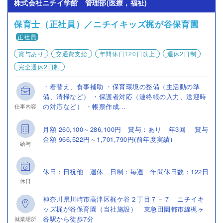
株式会社ニチイ学館 管理部(医療，福祉)
保育士（正社員）／ニチイキッズ梶が谷保育園
正社員
賞与あり
交通費支給
年間休日120日以上
週休2日制
完全週休2日制
・着替え、食事補助 ・保育環境の整備（主活動の準
備、清掃など） ・保護者対応（連絡帳の入力、送迎時
の対応など） ・帳票作成...
仕事内容
月額 260,100～286,100円 賞与：あり 年3回 賞与
金額 966,522円～1,701,790円(前年度実績)
給与
休日：日祝他 週休二日制：毎週 年間休日数：122日
休日
神奈川県川崎市高津区梶ケ谷２丁目７－７ ニチイキ
ッズ梶が谷保育園（当社施設） 東急田園都市線梶ヶ
谷駅から徒歩7分
就業場所