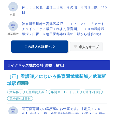
休日：日祝他 週休二日制：その他 年間休日数：115
日
休日
神奈川県川崎市高津区坂戸１－１７－２０ 「アート
チャイルドケア坂戸くれよん保育園」 ＪＲ南武線武
蔵溝ノ口駅・東急田園都市線溝の口駅から徒歩18分
就業場所
この求人の詳細へ
求人をキープ
ライクキッズ株式会社(医療，福祉)
［正］看護師／にじいろ保育園武蔵新城／武蔵新
城駅
正社員
賞与あり
交通費支給
年間休日120日以上
週休2日制
完全週休2日制
認可保育園での看護師のお仕事です。【定員：７０
名】 生後５７日～小学校就学児未満のお子様をお預か