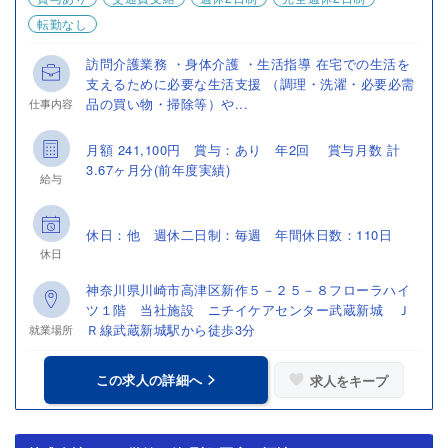
転勤なし
訪問介護業務 ・身体介護 ・生活指導 在宅での生活を
支えるために必要な生活支援 （調理・洗濯・必要必需
品の買い物・掃除等）や...
仕事内容
月額 241,100円 賞与：あり 年2回 賞与月数 計
3.67ヶ月分(前年度実績)
給与
休日：他 週休二日制：毎週 年間休日数：110日
休日
神奈川県川崎市高津区新作５－２５－８フローラハイ
ツ１階 当社施設 ニチイケアセンター武蔵新城 Ｊ
Ｒ線武蔵新城駅から徒歩3分
就業場所
この求人の詳細へ
求人をキープ