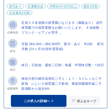
賞与あり
交通費支給
年間休日120日以上
週休2日制
完全週休2日制
定員３０名規模の保育園になります（園庭あり） 認可
保育園での保育業務をお願いいたします。 ＃未経験・
ブランク・ピアノが苦手...
仕事内容
月額 264,000～266,000円 賞与：あり 年2回 賞与
月数 計2ヶ月分(前年度実績)
給与
休日：日祝他 週休二日制：毎週 年間休日数：123日
休日
神奈川県川崎市高津区二子１－１７－５ドレッセ二子
新地 にじいろ保育園二子新地 東急田園都市線二子
新地駅から徒歩6分
就業場所
この求人の詳細へ
求人をキープ