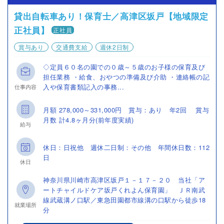
貸出自転車あり！保育士／高津区坂戸【地域限定
正社員】
正社員
賞与あり
交通費支給
週休2日制
◇定員６０名の園での０歳～５歳のお子様の保育及び
担任業務 ・給食、おやつの準備及び介助 ・連絡帳の記
入や保育書類記入の事務...
仕事内容
月額 278,000～331,000円 賞与：あり 年2回 賞与
月数 計4.8ヶ月分(前年度実績)
給与
休日：日祝他 週休二日制：その他 年間休日数：112
日
休日
神奈川県川崎市高津区坂戸１－１７－２０ 当社「ア
ートチャイルドケア坂戸くれよん保育園」 ＪＲ南武
線武蔵溝ノ口駅／東急田園都市線溝の口駅から徒歩18
就業場所
分