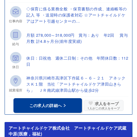
◇保育に係る業務全般 ・保育書類の作成、連絡帳等の
記入 等 ・送迎時の保護者対応 ☆アートチャイルドケ
アはアート引越センターの...
仕事内容
月額 278,000～318,000円 賞与：あり 年2回 賞与
月数 計4.8ヶ月分(前年度実績)
給与
休日：日祝他 週休二日制：その他 年間休日数：112
日
休日
神奈川県川崎市高津区下作延６－６－２１ アネック
スＫ１階 当社「アートチャイルドケア津田山きら
ら」 ＪＲ南武線津田山駅から徒歩2分
就業場所
求人をキープ
この求人の詳細へ
1
人がこの求人をキープ
アートチャイルドケア株式会社 アートチャイルドケア武蔵
中原(医療，福祉)