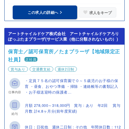
この求人の詳細へ
求人をキープ
アートチャイルドケア株式会社 アートチャイルドケアろり
ぽっぷたまプラーザ(サービス業（他に分類されないもの）)
保育士／認可保育所／たまプラーザ【地域限定正
社員】
正社員
賞与あり
交通費支給
週休2日制
・定員７５名の認可保育園で０～５歳児のお子様の保
育 ・昼食、おやつ準備 ・掃除 ・連絡帳等の書類記入
・お子様送迎時の保護者...
仕事内容
月額 278,000～318,000円 賞与：あり 年2回 賞与
月数 計4.8ヶ月分(前年度実績)
給与
休日：日祝他 週休二日制：その他 年間休日数：112