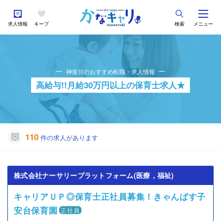
求人情報
キープ
検索
メニュー
神奈川のおすすめ転職・求人情報
高給与!!月給30万円以上の保育士求人★
110
件の求人があります
株式会社ナーサリープラットフォーム(医療，福祉)
キャリアＵＰ◎保育士正社員募集！きゃんばす子
安台保育園
正社員