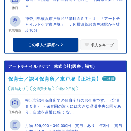
日
休日
神奈川県横浜市戸塚区品濃町５５７－１ 「アートチ
ャイルドケア東戸塚」 ＪＲ横須賀線東戸塚駅から徒
歩10分
就業場所
この求人の詳細へ
求人をキープ
アートチャイルドケア 株式会社(医療，福祉)
保育士／認可保育所／東戸塚【正社員】
正社員
賞与あり
交通費支給
週休2日制
横浜市認可保育所での保育全般のお仕事です。（定員
９０名） ・保育園の近くには大きな品濃中央公園があ
り、自然を身近に感じ な...
仕事内容
月額 309,000～349,000円 賞与：あり 年2回 賞与