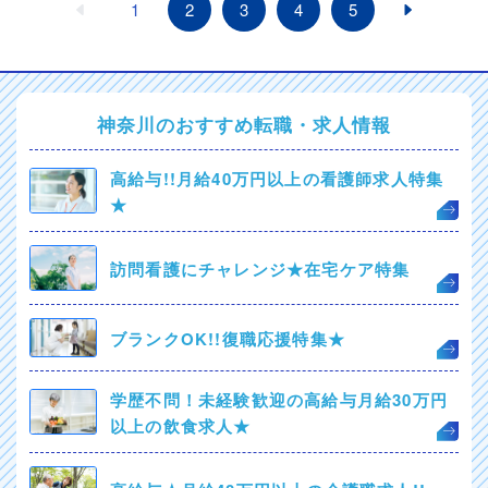
1
2
3
4
5
神奈川のおすすめ転職・求人情報
高給与!!月給40万円以上の看護師求人特集
★
訪問看護にチャレンジ★在宅ケア特集
ブランクOK!!復職応援特集★
学歴不問！未経験歓迎の高給与月給30万円
以上の飲食求人★