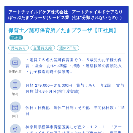
アートチャイルドケア株式会社 アートチャイルドケアろり
ぽっぷたまプラーザ(サービス業（他に分類されないもの）)
保育士／認可保育所／たまプラーザ【正社員】
正社員
賞与あり
交通費支給
週休2日制
・定員７５名の認可保育園で０～５歳児のお子様の保
育 ・昼食、おやつ準備 ・掃除 ・連絡帳等の書類記入
・お子様送迎時の保護者...
仕事内容
月額 279,000～319,000円 賞与：あり 年2回 賞与
月数 計4.8ヶ月分(前年度実績)
給与
休日：日祝他 週休二日制：その他 年間休日数：115
日
休日
神奈川県横浜市青葉区美しが丘２－１２－１ 「アー
トチャイルドケアろりぽっぷたまプラーザ」 東急田