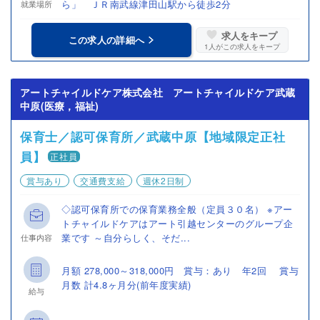
ら」 ＪＲ南武線津田山駅から徒歩2分
就業場所
求人をキープ
この求人の詳細へ
1
人がこの求人をキープ
アートチャイルドケア株式会社 アートチャイルドケア武蔵
中原(医療，福祉)
保育士／認可保育所／武蔵中原【地域限定正社
員】
正社員
賞与あり
交通費支給
週休2日制
◇認可保育所での保育業務全般（定員３０名） ※アー
トチャイルドケアはアート引越センターのグループ企
業です ～自分らしく、そだ...
仕事内容
月額 278,000～318,000円 賞与：あり 年2回 賞与
月数 計4.8ヶ月分(前年度実績)
給与