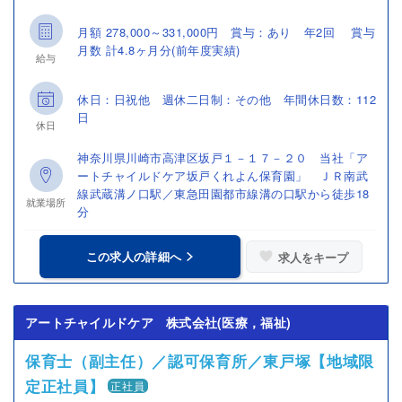
月額 278,000～331,000円 賞与：あり 年2回 賞与
月数 計4.8ヶ月分(前年度実績)
給与
休日：日祝他 週休二日制：その他 年間休日数：112
日
休日
神奈川県川崎市高津区坂戸１－１７－２０ 当社「ア
ートチャイルドケア坂戸くれよん保育園」 ＪＲ南武
線武蔵溝ノ口駅／東急田園都市線溝の口駅から徒歩18
就業場所
分
この求人の詳細へ
求人をキープ
アートチャイルドケア 株式会社(医療，福祉)
保育士（副主任）／認可保育所／東戸塚【地域限
定正社員】
正社員