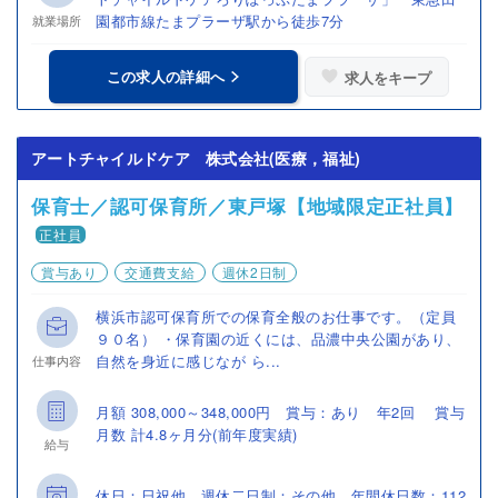
園都市線たまプラーザ駅から徒歩7分
就業場所
この求人の詳細へ
求人をキープ
アートチャイルドケア 株式会社(医療，福祉)
保育士／認可保育所／東戸塚【地域限定正社員】
正社員
賞与あり
交通費支給
週休2日制
横浜市認可保育所での保育全般のお仕事です。（定員
９０名） ・保育園の近くには、品濃中央公園があり、
自然を身近に感じなが ら...
仕事内容
月額 308,000～348,000円 賞与：あり 年2回 賞与
月数 計4.8ヶ月分(前年度実績)
給与
休日：日祝他 週休二日制：その他 年間休日数：112