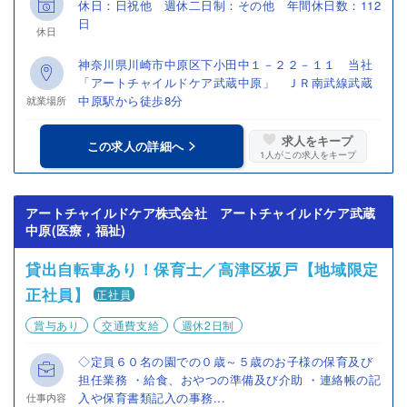
休日：日祝他 週休二日制：その他 年間休日数：112
日
休日
神奈川県川崎市中原区下小田中１－２２－１１ 当社
「アートチャイルドケア武蔵中原」 ＪＲ南武線武蔵
中原駅から徒歩8分
就業場所
求人をキープ
この求人の詳細へ
1
人がこの求人をキープ
アートチャイルドケア株式会社 アートチャイルドケア武蔵
中原(医療，福祉)
貸出自転車あり！保育士／高津区坂戸【地域限定
正社員】
正社員
賞与あり
交通費支給
週休2日制
◇定員６０名の園での０歳～５歳のお子様の保育及び
担任業務 ・給食、おやつの準備及び介助 ・連絡帳の記
入や保育書類記入の事務...
仕事内容