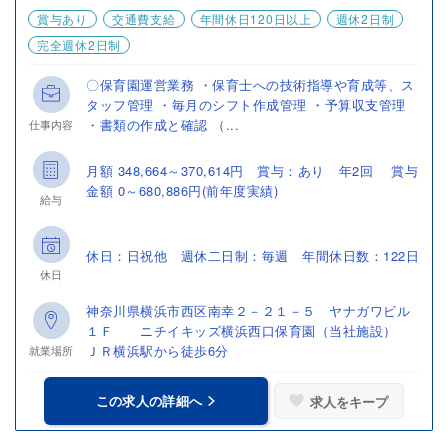
賞与あり
交通費支給
年間休日120日以上
週休2日制
完全週休2日制
〇保育園運営業務 ・保育士への技術指導や育成等、ス
タッフ管理 ・毎月のシフト作成管理 ・予算収支管理
・書類の作成と確認 （...
仕事内容
月額 348,664～370,614円 賞与：あり 年2回 賞与
金額 0～680,886円(前年度実績)
給与
休日：日祝他 週休二日制：毎週 年間休日数：122日
休日
神奈川県横浜市西区南幸２－２１－５ ヤナガワビル
１Ｆ ニチイキッズ横浜西口保育園（当社施設）
ＪＲ横浜駅から徒歩6分
就業場所
この求人の詳細へ
求人をキープ