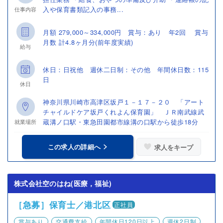
入や保育書類記入の事務...
仕事内容
月額 279,000～334,000円 賞与：あり 年2回 賞与
月数 計4.8ヶ月分(前年度実績)
給与
休日：日祝他 週休二日制：その他 年間休日数：115
日
休日
神奈川県川崎市高津区坂戸１－１７－２０ 「アート
チャイルドケア坂戸くれよん保育園」 ＪＲ南武線武
蔵溝ノ口駅・東急田園都市線溝の口駅から徒歩18分
就業場所
この求人の詳細へ
求人をキープ
株式会社空のはね(医療，福祉)
［急募］保育士／港北区
正社員
賞与あり
交通費支給
年間休日120日以上
週休2日制