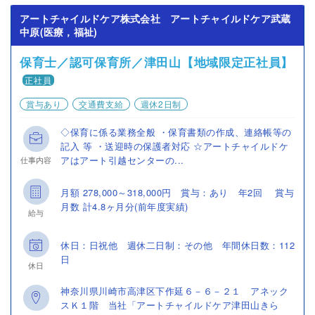
アートチャイルドケア株式会社 アートチャイルドケア武蔵
中原(医療，福祉)
保育士／認可保育所／津田山【地域限定正社員】
正社員
賞与あり
交通費支給
週休2日制
◇保育に係る業務全般 ・保育書類の作成、連絡帳等の
記入 等 ・送迎時の保護者対応 ☆アートチャイルドケ
アはアート引越センターの...
仕事内容
月額 278,000～318,000円 賞与：あり 年2回 賞与
月数 計4.8ヶ月分(前年度実績)
給与
休日：日祝他 週休二日制：その他 年間休日数：112
日
休日
神奈川県川崎市高津区下作延６－６－２１ アネック
スＫ１階 当社「アートチャイルドケア津田山きら