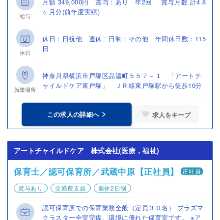
月額 349,000円 賞与：あり 年2回 賞与月数 計4.8
ヶ月分(前年度実績)
給与
休日：日祝他 週休二日制：その他 年間休日数：115
日
休日
神奈川県横浜市戸塚区品濃町５５７－１ 「アートチ
ャイルドケア東戸塚」 ＪＲ線東戸塚駅から徒歩10分
就業場所
この求人の詳細へ
求人をキープ
アートチャイルドケア 株式会社(医療，福祉)
保育士／認可保育所／武蔵中原【正社員】
正社員
賞与あり
交通費支給
週休2日制
認可保育所での保育業務全般（定員３０名） プラズマ
クラスター全室完備、環境に優れた保育室です。 ※ア