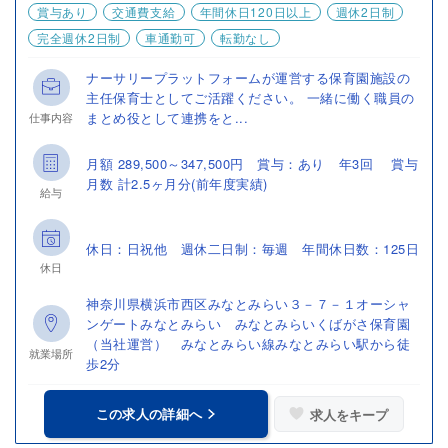
賞与あり
交通費支給
年間休日120日以上
週休2日制
完全週休2日制
車通勤可
転勤なし
ナーサリープラットフォームが運営する保育園施設の
主任保育士としてご活躍ください。 一緒に働く職員の
まとめ役として連携をと...
仕事内容
月額 289,500～347,500円 賞与：あり 年3回 賞与
月数 計2.5ヶ月分(前年度実績)
給与
休日：日祝他 週休二日制：毎週 年間休日数：125日
休日
神奈川県横浜市西区みなとみらい３－７－１オーシャ
ンゲートみなとみらい みなとみらいくばがさ保育園
（当社運営） みなとみらい線みなとみらい駅から徒
就業場所
歩2分
この求人の詳細へ
求人をキープ