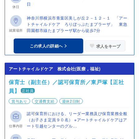
日
休日
神奈川県横浜市青葉区美しが丘２－１２－１ 「アー
トチャイルドケア ろりぽっぷたまプラーザ」 東急
田園都市線たまプラーザ駅から徒歩7分
就業場所
この求人の詳細へ
求人をキープ
アートチャイルドケア 株式会社(医療，福祉)
保育士（副主任）／認可保育所／東戸塚【正社
員】
正社員
賞与あり
交通費支給
週休2日制
認可保育所における、リーダー業務及び保育業務全般
（お子さま定員９０名） ※アートチャイルドケアはア
ート引越センターのグル...
仕事内容