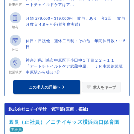
ートチャイルドケアはア...
仕事内容
月額 279,000～319,000円 賞与：あり 年2回 賞与
月数 計4.8ヶ月分(前年度実績)
給与
休日：日祝他 週休二日制：その他 年間休日数：115
日
休日
神奈川県川崎市中原区下小田中１丁目２２－１１
「アートチャイルドケア武蔵中原」 ＪＲ南武線武蔵
中原駅から徒歩7分
就業場所
この求人の詳細へ
求人をキープ
株式会社ニチイ学館 管理部(医療，福祉)
園長（正社員）／ニチイキッズ横浜西口保育園
正社員