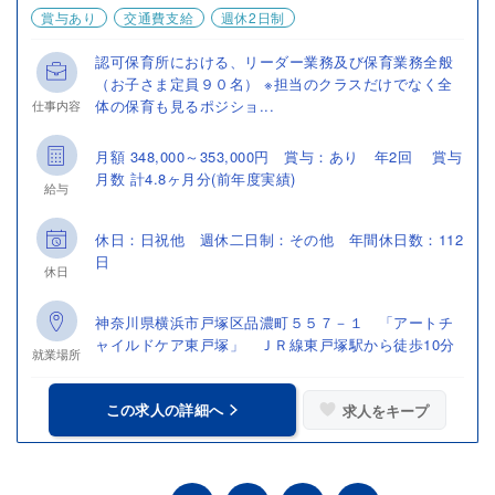
賞与あり
交通費支給
週休2日制
認可保育所における、リーダー業務及び保育業務全般
（お子さま定員９０名） ※担当のクラスだけでなく全
体の保育も見るポジショ...
仕事内容
月額 348,000～353,000円 賞与：あり 年2回 賞与
月数 計4.8ヶ月分(前年度実績)
給与
休日：日祝他 週休二日制：その他 年間休日数：112
日
休日
神奈川県横浜市戸塚区品濃町５５７－１ 「アートチ
ャイルドケア東戸塚」 ＪＲ線東戸塚駅から徒歩10分
就業場所
この求人の詳細へ
求人をキープ