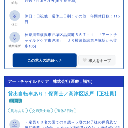
月数 計4.8ヶ月分(前年度実績)
給与
休日：日祝他 週休二日制：その他 年間休日数：115
日
休日
神奈川県横浜市戸塚区品濃町５５７－１ 「アートチ
ャイルドケア東戸塚」 ＪＲ横須賀線東戸塚駅から徒
歩10分
就業場所
この求人の詳細へ
求人をキープ
アートチャイルドケア 株式会社(医療，福祉)
貸出自転車あり！保育士／高津区坂戸【正社員】
正社員
賞与あり
交通費支給
週休2日制
・定員６０名の園での０歳～５歳のお子様の保育及び
担任業務 ・給食、おやつの準備及び介助 ・連絡帳の記