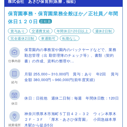
株式会社 あさひ保育所(医療，福祉)
保育園事務・保育園業務全般ほか／正社員／年間
休日１２０日
正社員
賞与あり
交通費支給
年間休日120日以上
週休2日制
完全週休2日制
車通勤可
転勤なし
保育園内の事務室や園内のバックヤードなどで、業務
勤怠管理（出 勤管理簿のチェック等）、書類（契約
書）の作成、資料の整理や...
仕事内容
月額 255,000～310,000円 賞与：あり 年2回 賞与
金額 380,000円～960,000円(前年度実績)
給与
休日：日祝他 週休二日制：毎週 年間休日数：120日
休日
神奈川県厚木市旭町５丁目４２－３２ ウィン本厚木
２Ｆ・３Ｆ 「厚木・あさひ保育園」 小田急線本厚
木駅から徒歩5分
就業場所