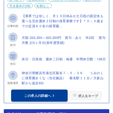
完全週休2日制
転勤なし
【業界では珍しく、月１０日休みか土日祝の固定休も
選べる完全週休２日制の保育業務です】＊０～５歳ま
での定員６０名の保育園...
仕事内容
月額 232,200～320,200円 賞与：あり 年2回 賞与
月数 計2ヶ月分(前年度実績)
給与
休日：日祝他 週休二日制：毎週 年間休日数：126日
休日
神奈川県横浜市港北区菊名７－５－３６ うみのく
に保育園きくな（当社施設） 菊名駅１１分／大倉山
駅から徒歩9分
就業場所
この求人の詳細へ
求人をキープ