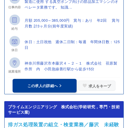
製造に使用 する真空ポンプ向けの部品加工マシンのオ
ペレータ業務です。 知識...
仕事内容
月額 205,000～385,000円 賞与：あり 年2回 賞与
月数 計3ヶ月分(前年度実績)
給与
休日：土日祝他 週休二日制：毎週 年間休日数：125
日
休日
神奈川県藤沢市本藤沢４－２－１ 株式会社 荏原製
作所 内 小田急線善行駅から徒歩15分
就業場所
この求人の詳細へ
求人をキープ
プライムエンジニアリング 株式会社(学術研究，専門・技術
サービス業)
排ガス処理装置の組立・検査業務／藤沢 未経験