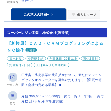
就業場所
この求人の詳細へ
求人をキープ
スーパーレジン工業 株式会社(製造業)
【相模原】ＣＡＤ・ＣＡＭプログラミングによる
ＮＣ操作
正社員
賞与あり
交通費支給
年間休日120日以上
週休2日制
完全週休2日制
土日休み
車通勤可
〇宇宙・防衛事業の受注拡大に伴い、新たにマシニン
グセンタオペレーターを募集いたします。【変更の範
囲：会社の定める業務】 ■...
仕事内容
月額 300,000～400,000円 賞与：あり 年1回 賞与
月数 計2ヶ月分(前年度実績)
給与