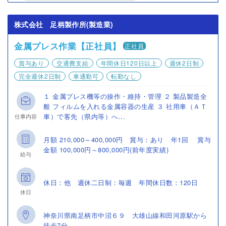
株式会社 足柄製作所(製造業)
金属プレス作業【正社員】
正社員
賞与あり
交通費支給
年間休日120日以上
週休2日制
完全週休2日制
車通勤可
転勤なし
１ 金属プレス機等の操作・維持・管理 ２ 製品製造全
般 フィルムを入れる金属容器の生産 ３ 社用車（ＡＴ
車）で客先（県内等）へ...
仕事内容
月額 210,000～400,000円 賞与：あり 年1回 賞与
金額 100,000円～800,000円(前年度実績)
給与
休日：他 週休二日制：毎週 年間休日数：120日
休日
神奈川県南足柄市中沼６９ 大雄山線和田河原駅から
徒歩7分