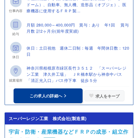
ドーム）、自動車、無人機、造形品（オブジェ）、医
療機器に使用するＦＲＰ製...
仕事内容
月額 280,000～400,000円 賞与：あり 年1回 賞与
月数 計2ヶ月分(前年度実績)
給与
休日：土日祝他 週休二日制：毎週 年間休日数：120
日
休日
神奈川県相模原市緑区長竹３５１２ 「スーパーレジ
ン工業 津久井工場」 ＪＲ橋本駅から神奈中バス
「清正光入口」バス停下車 徒歩５分
就業場所
この求人の詳細へ
求人をキープ
スーパーレジン工業 株式会社(製造業)
宇宙・防衛・産業機器などＦＲＰの成形・組立作