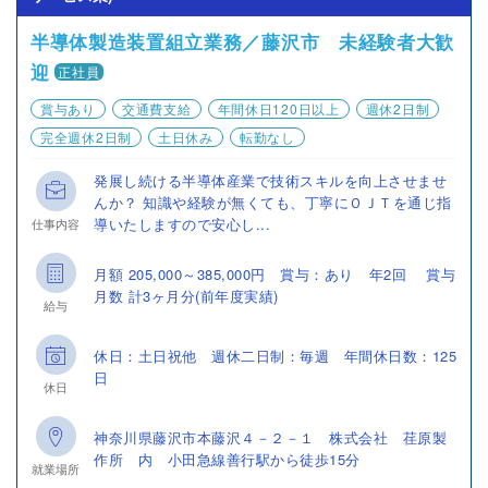
半導体製造装置組立業務／藤沢市 未経験者大歓
迎
正社員
賞与あり
交通費支給
年間休日120日以上
週休2日制
完全週休2日制
土日休み
転勤なし
発展し続ける半導体産業で技術スキルを向上させませ
んか？ 知識や経験が無くても、丁寧にＯＪＴを通じ指
導いたしますので安心し...
仕事内容
月額 205,000～385,000円 賞与：あり 年2回 賞与
月数 計3ヶ月分(前年度実績)
給与
休日：土日祝他 週休二日制：毎週 年間休日数：125
日
休日
神奈川県藤沢市本藤沢４－２－１ 株式会社 荏原製
作所 内 小田急線善行駅から徒歩15分
就業場所