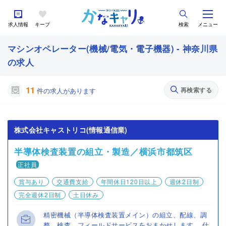
求人情報
キープ
検索
メニュー
マシンオペレーター(機械/電気・電子機器) - 神奈川県
の求人
11
再検索する
件の求人があります
株式会社キャストリコ(情報通信業)
半導体検査装置の組立・製造／横浜市都筑区
正社員
賞与あり
交通費支給
年間休日120日以上
週休2日制
完全週休2日制
土日休み
精密機械（半導体検査装置メイン）の組立、配線、調
整、検査、フィールドサービスをおまかせします。 仕