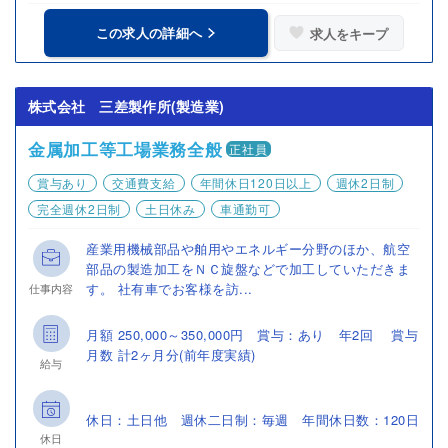
この求人の詳細へ
求人をキープ
株式会社 三差製作所(製造業)
金属加工等工場業務全般
正社員
賞与あり
交通費支給
年間休日120日以上
週休2日制
完全週休2日制
土日休み
車通勤可
産業用機械部品や舶用やエネルギー分野のほか、航空
部品の製造加工をＮＣ旋盤などで加工していただきま
す。 社有車でお客様を訪...
仕事内容
月額 250,000～350,000円 賞与：あり 年2回 賞与
月数 計2ヶ月分(前年度実績)
給与
休日：土日他 週休二日制：毎週 年間休日数：120日
休日