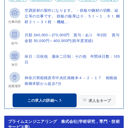
空調資材の製作になります。 ・鉄板や鋼材の切断、組
立等の仕事です。 鉄板の板厚は０．５ｔ～１．６ｔ 鋼
材２ｔ～３ｔ程 ・機械...
仕事内容
月額 240,000～270,000円 賞与：あり 年2回 賞与
金額 50,000円～400,000円(前年度実績)
給与
休日：日祝他 週休二日制：その他 年間休日数：105
日
休日
神奈川県相模原市中央区南橋本４－２－１７ 相模線
南橋本駅から徒歩7分
就業場所
この求人の詳細へ
求人をキープ
プライムエンジニアリング 株式会社(学術研究，専門・技術
サービス業)