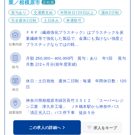
業／相模原市
正社員
賞与あり
交通費支給
年間休日120日以上
週休2日制
完全週休2日制
土日休み
車通勤可
ＦＲＰ（繊維強化プラスチック）はプラスチックを炭
素繊維等で強化した製品で、金属にも負けない強度と
プラスチックならではの軽...
仕事内容
月額 250,000～400,000円 賞与：あり 年1回 賞与
月数 計2ヶ月分(前年度実績)
給与
休日：土日祝他 週休二日制：毎週 年間休日数：120
日
休日
神奈川県相模原市緑区長竹３５１２ 「スーパーレジ
ン工業 津久井工場」 ＪＲ橋本駅から神奈中バス
「清正光入口」バス停下車 徒歩５分
就業場所
この求人の詳細へ
求人をキープ