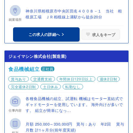
神奈川県相模原市中央区田名４００８－１ 当社 相
模原工場 ＪＲ相模線上溝駅から徒歩20分
就業場所
この求人の詳細へ
求人をキープ
ジェイマシン株式会社(製造業)
食品機械組立
正社員
賞与あり
交通費支給
年間休日120日以上
週休2日制
完全週休2日制
土日休み
転勤なし
各種食品機械の組立、試運転 機械はモーター直結式で
ギャドモーターを使用しています。 海外向けが多いで
す。 組立が簡単になっ...
仕事内容
月額 250,000～330,000円 賞与：あり 年2回 賞与
月数 計1ヶ月分(前年度実績)
給与