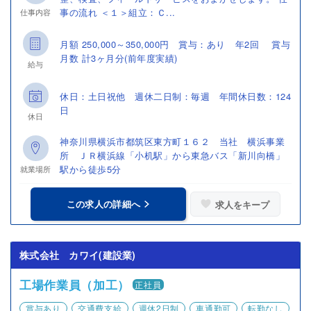
事の流れ ＜１＞組立：Ｃ...
仕事内容
月額 250,000～350,000円 賞与：あり 年2回 賞与
月数 計3ヶ月分(前年度実績)
給与
休日：土日祝他 週休二日制：毎週 年間休日数：124
日
休日
神奈川県横浜市都筑区東方町１６２ 当社 横浜事業
所 ＪＲ横浜線「小机駅」から東急バス「新川向橋」
駅から徒歩5分
就業場所
この求人の詳細へ
求人をキープ
株式会社 カワイ(建設業)
工場作業員（加工）
正社員
賞与あり
交通費支給
週休2日制
車通勤可
転勤なし