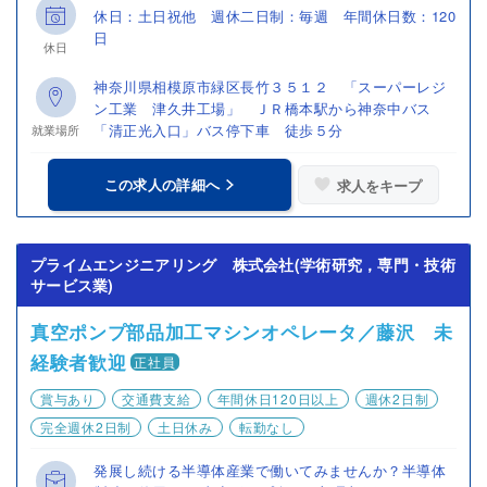
休日：土日祝他 週休二日制：毎週 年間休日数：120
日
休日
神奈川県相模原市緑区長竹３５１２ 「スーパーレジ
ン工業 津久井工場」 ＪＲ橋本駅から神奈中バス
「清正光入口」バス停下車 徒歩５分
就業場所
この求人の詳細へ
求人をキープ
プライムエンジニアリング 株式会社(学術研究，専門・技術
サービス業)
真空ポンプ部品加工マシンオペレータ／藤沢 未
経験者歓迎
正社員
賞与あり
交通費支給
年間休日120日以上
週休2日制
完全週休2日制
土日休み
転勤なし
発展し続ける半導体産業で働いてみませんか？半導体