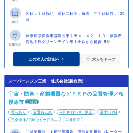
休日：土日祝他 週休二日制：毎週 年間休日数：126
日
休日
神奈川県横浜市都筑区東山田４－４２－１０ 横浜市
営地下鉄グリーンライン東山田駅から徒歩15分
就業場所
この求人の詳細へ
求人をキープ
スーパーレジン工業 株式会社(製造業)
宇宙・防衛・産業機器などＦＲＰの品質管理／相
模原市
正社員
賞与あり
交通費支給
年間休日120日以上
週休2日制
完全週休2日制
土日休み
車通勤可
〇産業機器、宇宙関連機器、電波応用機器（レーダー