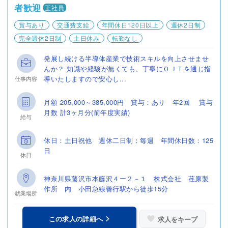
者歓迎
正社員
賞与あり
交通費支給
年間休日120日以上
週休2日制
完全週休2日制
土日休み
転勤なし
発展し続ける半導体産業で技術スキルを向上させませ
んか？ 知識や経験が無くても、丁寧にＯＪＴを通じ指
導いたしますので安心し...
仕事内容
月額 205,000～385,000円 賞与：あり 年2回 賞与
月数 計3ヶ月分(前年度実績)
給与
休日：土日祝他 週休二日制：毎週 年間休日数：125
日
休日
神奈川県藤沢市本藤沢４ー２－１ 株式会社 荏原製
作所 内 小田急線善行駅から徒歩15分
就業場所
この求人の詳細へ
求人をキープ