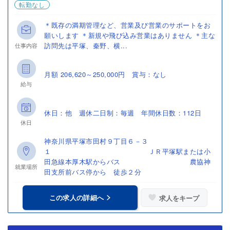
転勤なし
＊既存の満期管理など、営業及び営業のサポートをお
願いします ＊新規や飛び込み営業はありません ＊主な
訪問先は平塚、秦野、横...
仕事内容
月額 206,620～250,000円 賞与：なし
給与
休日：他 週休二日制：毎週 年間休日数：112日
休日
神奈川県平塚市田村９丁目６－３
１ ＪＲ平塚駅または小
田急線本厚木駅からバス 農協神
就業場所
田支所前バス停から 徒歩２分
この求人の詳細へ
求人をキープ