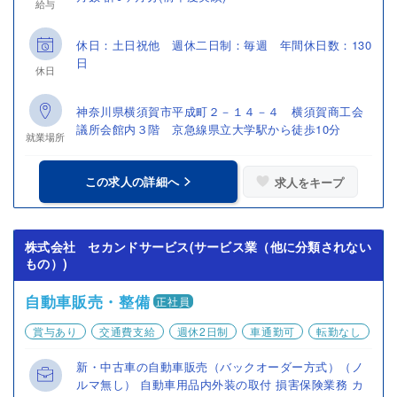
給与
休日：土日祝他 週休二日制：毎週 年間休日数：130
日
休日
神奈川県横須賀市平成町２－１４－４ 横須賀商工会
議所会館内３階 京急線県立大学駅から徒歩10分
就業場所
この求人の詳細へ
求人をキープ
株式会社 セカンドサービス(サービス業（他に分類されない
もの）)
自動車販売・整備
正社員
賞与あり
交通費支給
週休2日制
車通勤可
転勤なし
新・中古車の自動車販売（バックオーダー方式）（ノ
ルマ無し） 自動車用品内外装の取付 損害保険業務 カ