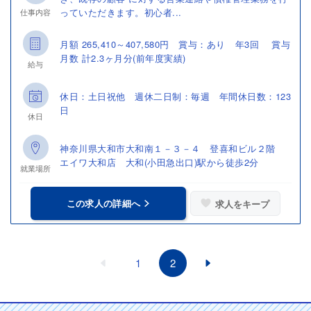
っていただきます。初心者...
仕事内容
月額 265,410～407,580円 賞与：あり 年3回 賞与
月数 計2.3ヶ月分(前年度実績)
給与
休日：土日祝他 週休二日制：毎週 年間休日数：123
日
休日
神奈川県大和市大和南１－３－４ 登喜和ビル２階
エイワ大和店 大和(小田急出口)駅から徒歩2分
就業場所
この求人の詳細へ
求人をキープ
1
2