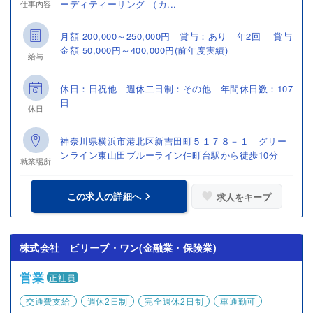
ーディティーリング （カ...
仕事内容
月額 200,000～250,000円 賞与：あり 年2回 賞与
金額 50,000円～400,000円(前年度実績)
給与
休日：日祝他 週休二日制：その他 年間休日数：107
日
休日
神奈川県横浜市港北区新吉田町５１７８－１ グリー
ンライン東山田ブルーライン仲町台駅から徒歩10分
就業場所
この求人の詳細へ
求人をキープ
株式会社 ビリーブ・ワン(金融業・保険業)
営業
正社員
交通費支給
週休2日制
完全週休2日制
車通勤可