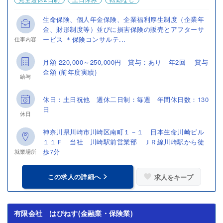
生命保険、個人年金保険、企業福利厚生制度（企業年
金、財形制度等）並びに損害保険の販売とアフターサ
ービス ＊保険コンサルテ...
仕事内容
月額 220,000～250,000円 賞与：あり 年2回 賞与
金額 (前年度実績)
給与
休日：土日祝他 週休二日制：毎週 年間休日数：130
日
休日
神奈川県川崎市川崎区南町１－１ 日本生命川崎ビル
１１Ｆ 当社 川崎駅前営業部 ＪＲ線川崎駅から徒
歩7分
就業場所
この求人の詳細へ
求人をキープ
有限会社 はぴねす(金融業・保険業)