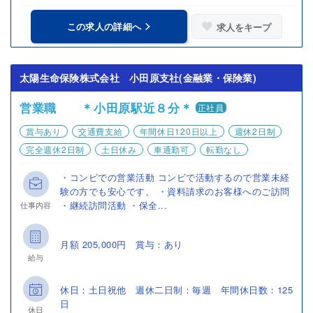
この求人の詳細へ
求人をキープ
太陽生命保険株式会社 小田原支社(金融業・保険業)
営業職 ＊小田原駅近８分＊
正社員
賞与あり
交通費支給
年間休日120日以上
週休2日制
完全週休2日制
土日休み
車通勤可
転勤なし
・コンビでの営業活動 コンビで活動するので営業未経
験の方でも安心です。 ・資料請求のお客様へのご訪問
・継続訪問活動 ・保全...
仕事内容
月額 205,000円 賞与：あり
給与
休日：土日祝他 週休二日制：毎週 年間休日数：125
日
休日