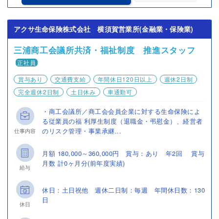
アクサ生命保険株式会社 横須賀営業所(金融業・保険業)
三浦商工会議所共済・福祉制度 推進スタッフ
正社員
賞与あり
交通費支給
年間休日120日以上
週休2日制
完全週休2日制
土日休み
車通勤可
・商工会議所／商工会会員企業に対する生命保険によ
る従業員の福 利厚生制度（退職金・弔慰金）、経営者
のリスク管理・事業承継...
仕事内容
月額 180,000～360,000円 賞与：あり 年2回 賞与
月数 計0ヶ月分(前年度実績)
給与
休日：土日祝他 週休二日制：毎週 年間休日数：130
日
休日