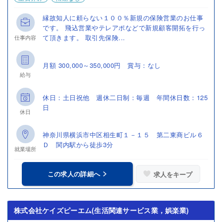
縁故知人に頼らない１００％新規の保険営業のお仕事
です。 飛込営業やテレアポなどで新規顧客開拓を行っ
て頂きます。 取引先保険...
仕事内容
月額 300,000～350,000円 賞与：なし
給与
休日：土日祝他 週休二日制：毎週 年間休日数：125
日
休日
神奈川県横浜市中区相生町１－１５ 第二東商ビル６
Ｄ 関内駅から徒歩3分
就業場所
この求人の詳細へ
求人をキープ
株式会社ケイズピーエム(生活関連サービス業，娯楽業)