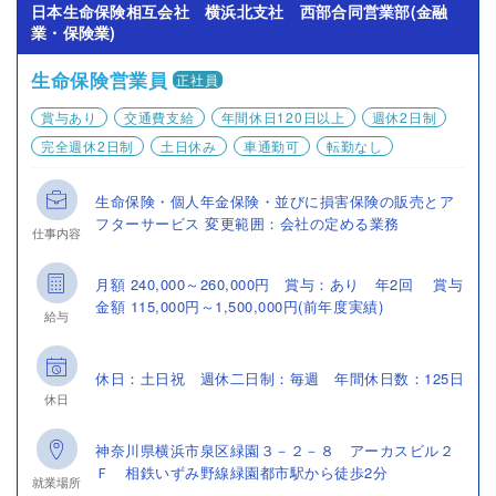
日本生命保険相互会社 横浜北支社 西部合同営業部(金融
業・保険業)
生命保険営業員
正社員
賞与あり
交通費支給
年間休日120日以上
週休2日制
完全週休2日制
土日休み
車通勤可
転勤なし
生命保険・個人年金保険・並びに損害保険の販売とア
フターサービス 変更範囲：会社の定める業務
仕事内容
月額 240,000～260,000円 賞与：あり 年2回 賞与
金額 115,000円～1,500,000円(前年度実績)
給与
休日：土日祝 週休二日制：毎週 年間休日数：125日
休日
神奈川県横浜市泉区緑園３－２－８ アーカスビル２
Ｆ 相鉄いずみ野線緑園都市駅から徒歩2分
就業場所