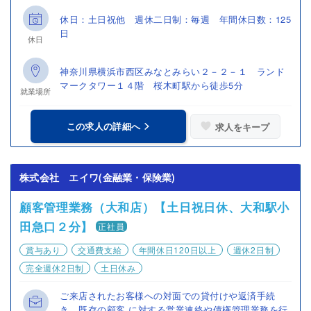
休日：土日祝他 週休二日制：毎週 年間休日数：125
日
休日
神奈川県横浜市西区みなとみらい２－２－１ ランド
マークタワー１４階 桜木町駅から徒歩5分
就業場所
この求人の詳細へ
求人をキープ
株式会社 エイワ(金融業・保険業)
顧客管理業務（大和店）【土日祝日休、大和駅小
田急口２分】
正社員
賞与あり
交通費支給
年間休日120日以上
週休2日制
完全週休2日制
土日休み
ご来店されたお客様への対面での貸付けや返済手続
き、既存の顧客 に対する営業連絡や債権管理業務を行