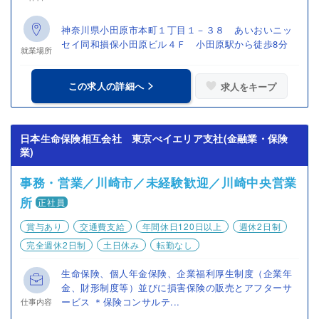
神奈川県小田原市本町１丁目１－３８ あいおいニッ
セイ同和損保小田原ビル４Ｆ 小田原駅から徒歩8分
就業場所
この求人の詳細へ
求人をキープ
日本生命保険相互会社 東京べイエリア支社(金融業・保険
業)
事務・営業／川崎市／未経験歓迎／川崎中央営業
所
正社員
賞与あり
交通費支給
年間休日120日以上
週休2日制
完全週休2日制
土日休み
転勤なし
生命保険、個人年金保険、企業福利厚生制度（企業年
金、財形制度等）並びに損害保険の販売とアフターサ
ービス ＊保険コンサルテ...
仕事内容