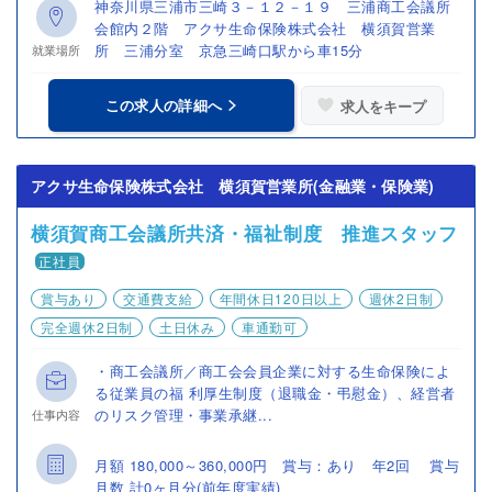
神奈川県三浦市三崎３－１２－１９ 三浦商工会議所
会館内２階 アクサ生命保険株式会社 横須賀営業
所 三浦分室 京急三崎口駅から車15分
就業場所
この求人の詳細へ
求人をキープ
アクサ生命保険株式会社 横須賀営業所(金融業・保険業)
横須賀商工会議所共済・福祉制度 推進スタッフ
正社員
賞与あり
交通費支給
年間休日120日以上
週休2日制
完全週休2日制
土日休み
車通勤可
・商工会議所／商工会会員企業に対する生命保険によ
る従業員の福 利厚生制度（退職金・弔慰金）、経営者
のリスク管理・事業承継...
仕事内容
月額 180,000～360,000円 賞与：あり 年2回 賞与
月数 計0ヶ月分(前年度実績)