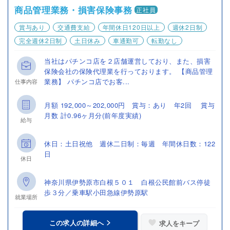
商品管理業務・損害保険事務
正社員
賞与あり
交通費支給
年間休日120日以上
週休2日制
完全週休2日制
土日休み
車通勤可
転勤なし
当社はパチンコ店を２店舗運営しており、また、損害
保険会社の保険代理業を行っております。 【商品管理
業務】 パチンコ店でお客...
仕事内容
月額 192,000～202,000円 賞与：あり 年2回 賞与
月数 計0.96ヶ月分(前年度実績)
給与
休日：土日祝他 週休二日制：毎週 年間休日数：122
日
休日
神奈川県伊勢原市白根５０１ 白根公民館前バス停徒
歩３分／乗車駅小田急線伊勢原駅
就業場所
この求人の詳細へ
求人をキープ