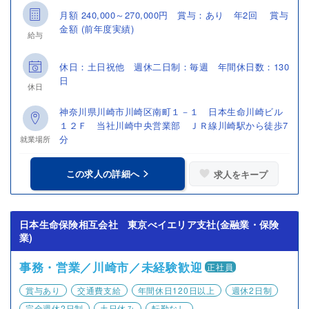
月額 240,000～270,000円 賞与：あり 年2回 賞与
金額 (前年度実績)
給与
休日：土日祝他 週休二日制：毎週 年間休日数：130
日
休日
神奈川県川崎市川崎区南町１－１ 日本生命川崎ビル
１２Ｆ 当社川崎中央営業部 ＪＲ線川崎駅から徒歩7
分
就業場所
この求人の詳細へ
求人をキープ
日本生命保険相互会社 東京べイエリア支社(金融業・保険
業)
事務・営業／川崎市／未経験歓迎
正社員
賞与あり
交通費支給
年間休日120日以上
週休2日制
完全週休2日制
土日休み
転勤なし