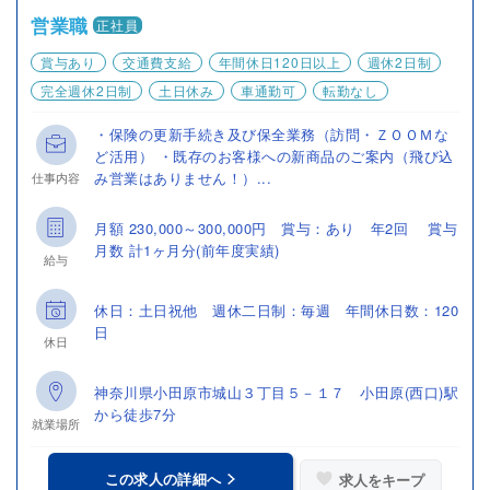
営業職
正社員
賞与あり
交通費支給
年間休日120日以上
週休2日制
完全週休2日制
土日休み
車通勤可
転勤なし
・保険の更新手続き及び保全業務（訪問・ＺＯＯＭな
ど活用） ・既存のお客様への新商品のご案内（飛び込
み営業はありません！）...
仕事内容
月額 230,000～300,000円 賞与：あり 年2回 賞与
月数 計1ヶ月分(前年度実績)
給与
休日：土日祝他 週休二日制：毎週 年間休日数：120
日
休日
神奈川県小田原市城山３丁目５－１７ 小田原(西口)駅
から徒歩7分
就業場所
この求人の詳細へ
求人をキープ