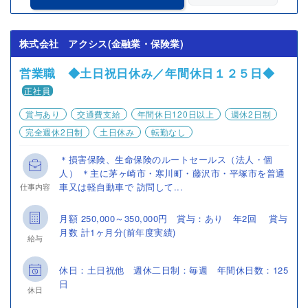
株式会社 アクシス(金融業・保険業)
営業職 ◆土日祝日休み／年間休日１２５日◆
正社員
賞与あり
交通費支給
年間休日120日以上
週休2日制
完全週休2日制
土日休み
転勤なし
＊損害保険、生命保険のルートセールス（法人・個
人） ＊主に茅ヶ崎市・寒川町・藤沢市・平塚市を普通
車又は軽自動車で 訪問して...
仕事内容
月額 250,000～350,000円 賞与：あり 年2回 賞与
月数 計1ヶ月分(前年度実績)
給与
休日：土日祝他 週休二日制：毎週 年間休日数：125
日
休日