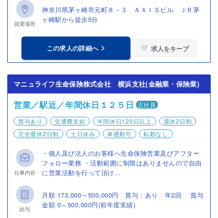
神奈川県茅ヶ崎市元町８－３ ＡＸＩＳビル ＪＲ茅
ヶ崎駅から徒歩5分
就業場所
この求人の詳細へ
求人をキープ
マニュライフ生命保険株式会社 横浜支社(金融業・保険業)
営業／駅近／年間休日１２５日
正社員
賞与あり
交通費支給
年間休日120日以上
週休2日制
完全週休2日制
土日休み
車通勤可
転勤なし
・個人及び法人のお客様へ生命保険営業及びアフター
フォロー業務 ・活動範囲に制限はありませんので自由
に営業活動を行って頂け...
仕事内容
月額 173,000～500,000円 賞与：あり 年2回 賞与
金額 0～500,000円(前年度実績)
給与