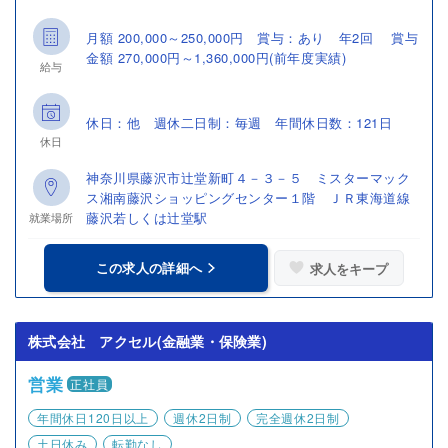
月額 200,000～250,000円 賞与：あり 年2回 賞与
金額 270,000円～1,360,000円(前年度実績)
給与
休日：他 週休二日制：毎週 年間休日数：121日
休日
神奈川県藤沢市辻堂新町４－３－５ ミスターマック
ス湘南藤沢ショッピングセンター１階 ＪＲ東海道線
藤沢若しくは辻堂駅
就業場所
この求人の詳細へ
求人をキープ
株式会社 アクセル(金融業・保険業)
営業
正社員
年間休日120日以上
週休2日制
完全週休2日制
土日休み
転勤なし