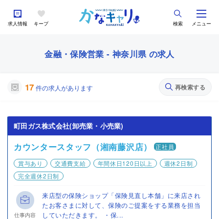
求人情報
キープ
検索
メニュー
金融・保険営業 - 神奈川県 の求人
17
再検索する
件の求人があります
町田ガス株式会社(卸売業・小売業)
カウンタースタッフ（湘南藤沢店）
正社員
賞与あり
交通費支給
年間休日120日以上
週休2日制
完全週休2日制
来店型の保険ショップ「保険見直し本舗」に来店され
たお客さまに対して、保険のご提案をする業務を担当
していただきます。 ・保...
仕事内容