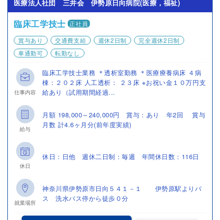
医療法人社団 三井会 伊勢原日向病院(医療，福祉)
臨床工学技士
正社員
賞与あり
交通費支給
週休2日制
完全週休2日制
車通勤可
転勤なし
臨床工学技士業務 ＊透析室勤務 ＊医療療養病床 ４病
棟：２０２床 人工透析： ２３床 ※お祝い金１０万円支
給あり（試用期間経過...
仕事内容
月額 198,000～240,000円 賞与：あり 年2回 賞与
月数 計4.6ヶ月分(前年度実績)
給与
休日：日他 週休二日制：毎週 年間休日数：116日
休日
神奈川県伊勢原市日向５４１－１ 伊勢原駅よりバ
ス 洗水バス停から徒歩０分
就業場所