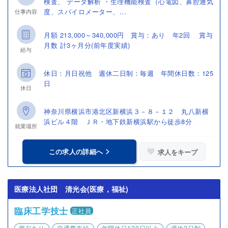
検査、 データ解析 ・生理機能検査（心電図、鼻腔通気
度、スパイロメーター、...
仕事内容
月額 213,000～340,000円 賞与：あり 年2回 賞与
月数 計3ヶ月分(前年度実績)
給与
休日：月日祝他 週休二日制：毎週 年間休日数：125
日
休日
神奈川県横浜市港北区新横浜３－８－１２ 丸八新横
浜ビル４階 ＪＲ・地下鉄新横浜駅から徒歩8分
就業場所
この求人の詳細へ
求人をキープ
医療法人社団 清光会(医療，福祉)
臨床工学技士
正社員
賞与あり
交通費支給
年間休日120日以上
週休2日制