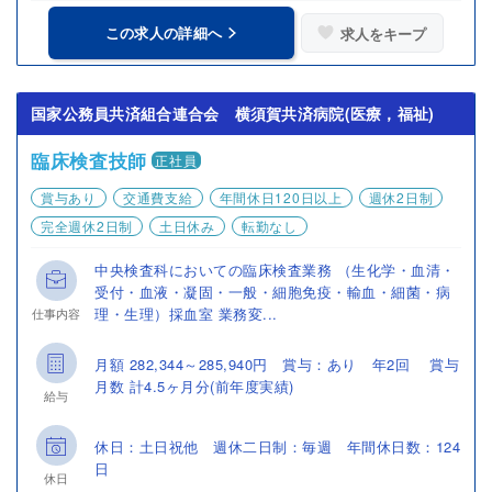
この求人の詳細へ
求人をキープ
国家公務員共済組合連合会 横須賀共済病院(医療，福祉)
臨床検査技師
正社員
賞与あり
交通費支給
年間休日120日以上
週休2日制
完全週休2日制
土日休み
転勤なし
中央検査科においての臨床検査業務 （生化学・血清・
受付・血液・凝固・一般・細胞免疫・輸血・細菌・病
理・生理）採血室 業務変...
仕事内容
月額 282,344～285,940円 賞与：あり 年2回 賞与
月数 計4.5ヶ月分(前年度実績)
給与
休日：土日祝他 週休二日制：毎週 年間休日数：124
日
休日