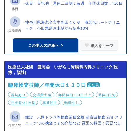
休日：日祝他 週休二日制：毎週 年間休日数：120日
休日
神奈川県海老名市中新田４０６ 海老名ハートクリニ
ック 小田急線厚木駅から徒歩10分
就業場所
この求人の詳細へ
求人をキープ
医療法人社団 健高会 いがらし胃腸科内科クリニック(医
療，福祉)
臨床検査技師／年間休日１３０日
正社員
賞与あり
交通費支給
年間休日120日以上
週休2日制
完全週休2日制
車通勤可
転勤なし
健診・人間ドック等検査業務全般 超音波検査必須 クリ
ニックでの検査とその介助など 変更の範囲：変更なし
仕事内容