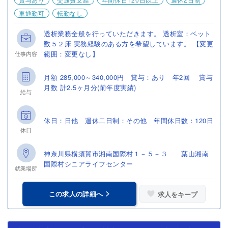
車通勤可
転勤なし
透析業務全般を行っていただきます。 透析室：ベット
数５２床 実務経験のある方を希望しています。 【変更
範囲：変更なし】
仕事内容
月額 285,000～340,000円 賞与：あり 年2回 賞与
月数 計2.5ヶ月分(前年度実績)
給与
休日：日他 週休二日制：その他 年間休日数：120日
休日
神奈川県横須賀市湘南国際村１－５－３ 葉山湘南
国際村シニアライフセンター
就業場所
この求人の詳細へ
求人をキープ