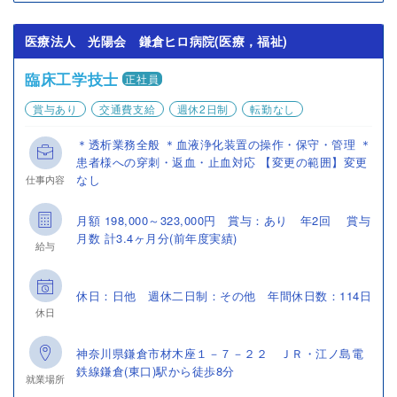
医療法人 光陽会 鎌倉ヒロ病院(医療，福祉)
臨床工学技士
正社員
賞与あり
交通費支給
週休2日制
転勤なし
＊透析業務全般 ＊血液浄化装置の操作・保守・管理 ＊
患者様への穿刺・返血・止血対応 【変更の範囲】変更
なし
仕事内容
月額 198,000～323,000円 賞与：あり 年2回 賞与
月数 計3.4ヶ月分(前年度実績)
給与
休日：日他 週休二日制：その他 年間休日数：114日
休日
神奈川県鎌倉市材木座１－７－２２ ＪＲ・江ノ島電
鉄線鎌倉(東口)駅から徒歩8分
就業場所