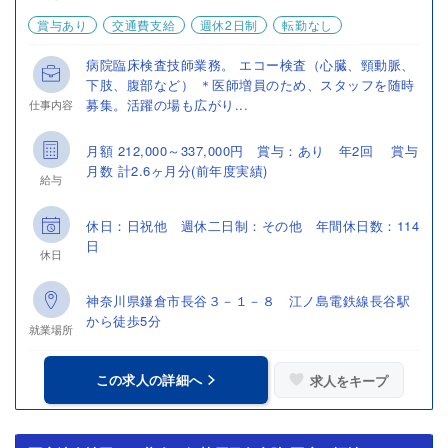
賞与あり
交通費支給
週休2日制
転勤なし
病院臨床検査技師業務。 エコー検査（心臓、頸動脈、
下肢、腹部など） ＊医師増員のため、スタッフを随時
募集。活躍の場も広がり...
仕事内容
月額 212,000～337,000円 賞与：あり 年2回 賞与
月数 計2.6ヶ月分(前年度実績)
給与
休日：日祝他 週休二日制：その他 年間休日数：114
日
休日
神奈川県鎌倉市長谷３－１－８ 江ノ島電鉄線長谷駅
から徒歩5分
就業場所
この求人の詳細へ
求人をキープ