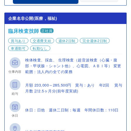
企業名非公開(医療，福祉)
臨床検査技師
正社員
賞与あり
交通費支給
週休2日制
完全週休2日制
車通勤可
転勤なし
検体検査、採血、 生理検査（超音波検査（心臓・腹
部・甲状腺・シャント他）、心電図、ＡＢＩ等） 変更
範囲：法人内の全ての業務
仕事内容
月額 233,000～285,500円 賞与：あり 年2回 賞与
月数 計2.5ヶ月分(前年度実績)
給与
休日：日他 週休二日制：毎週 年間休日数：110日
休日