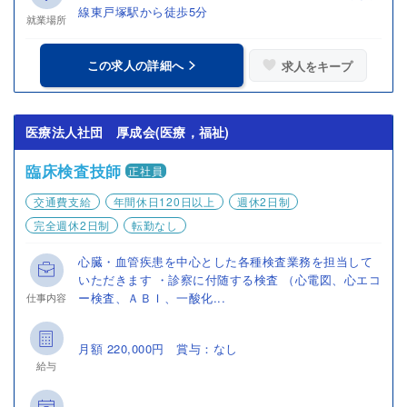
線東戸塚駅から徒歩5分
就業場所
この求人の詳細へ
求人をキープ
医療法人社団 厚成会(医療，福祉)
臨床検査技師
正社員
交通費支給
年間休日120日以上
週休2日制
完全週休2日制
転勤なし
心臓・血管疾患を中心とした各種検査業務を担当して
いただきます ・診察に付随する検査 （心電図、心エコ
ー検査、ＡＢＩ、一酸化...
仕事内容
月額 220,000円 賞与：なし
給与