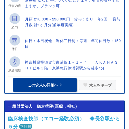
ますが、ブランク可...
仕事内容
月額 210,000～230,000円 賞与：あり 年2回 賞与
月数 計1ヶ月分(前年度実績)
給与
休日：水日祝他 週休二日制：毎週 年間休日数：150
日
休日
神奈川県横須賀市東浦賀１－１－７ ＴＡＫＡＨＡＳ
ＨＩビル３階 京浜急行線浦賀駅から徒歩1分
就業場所
この求人の詳細へ
求人をキープ
一般財団法人 鎌倉病院(医療，福祉)
臨床検査技師（エコー経験必須） ◆長谷駅から
５分
正社員