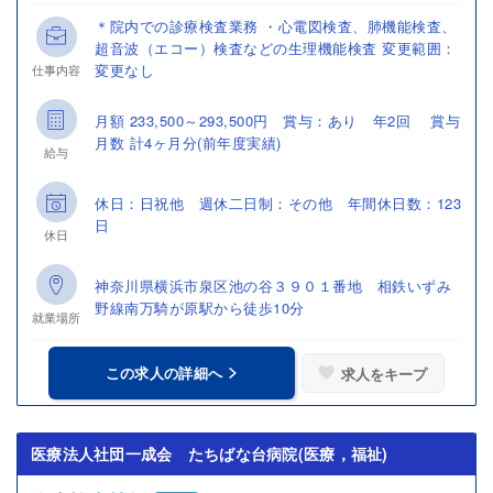
＊院内での診療検査業務 ・心電図検査、肺機能検査、
超音波（エコー）検査などの生理機能検査 変更範囲：
変更なし
仕事内容
月額 233,500～293,500円 賞与：あり 年2回 賞与
月数 計4ヶ月分(前年度実績)
給与
休日：日祝他 週休二日制：その他 年間休日数：123
日
休日
神奈川県横浜市泉区池の谷３９０１番地 相鉄いずみ
野線南万騎が原駅から徒歩10分
就業場所
この求人の詳細へ
求人をキープ
医療法人社団一成会 たちばな台病院(医療，福祉)