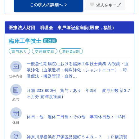
この求人の詳細へ
求人をキープ
医療法人財団 明理会 東戸塚記念病院(医療，福祉)
臨床工学技士
正社員
賞与あり
交通費支給
週休2日制
一般急性期病院における臨床工学技士業務 内視鏡・血
液浄化（血液透析・特殊浄化・シャントエコー）・呼
吸療法・機器管理・血管...
仕事内容
月額 233,600円 賞与：あり 年2回 賞与月数 計3.7
ヶ月分(前年度実績)
給与
休日：他 週休二日制：その他 年間休日数：118日
休日
神奈川県横浜市戸塚区品濃町５４８－７ ＪＲ横須賀