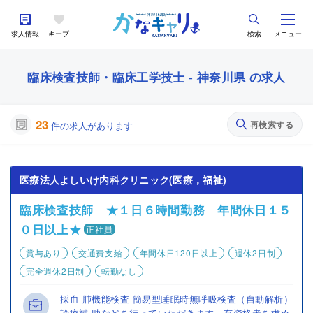
求人情報
キープ
検索
メニュー
臨床検査技師・臨床工学技士 - 神奈川県 の求人
23
再検索する
件の求人があります
医療法人よしいけ内科クリニック(医療，福祉)
臨床検査技師 ★１日６時間勤務 年間休日１５
０日以上★
正社員
賞与あり
交通費支給
年間休日120日以上
週休2日制
完全週休2日制
転勤なし
採血 肺機能検査 簡易型睡眠時無呼吸検査（自動解析）
診療補 助などを行っていただきます。有資格者を求め