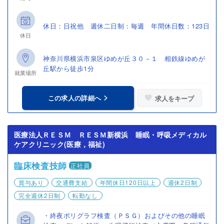
休日：日祝他 週休二日制：毎週 年間休日数：123日
休日
神奈川県横浜市泉区ゆめが丘３０－１ 相鉄線ゆめが
丘駅から徒歩1分
就業場所
この求人の詳細へ
求人をキープ
医療法人ＲＥＳＭ ＲＥＳＭ新横浜 睡眠・呼吸メディカル
ケアクリニック(医療，福祉)
臨床検査技師
正社員
賞与あり
交通費支給
年間休日120日以上
週休2日制
完全週休2日制
転勤なし
・終夜ポリグラフ検査（ＰＳＧ）およびその他の睡眠