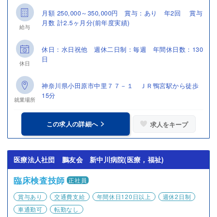
月額 250,000～350,000円 賞与：あり 年2回 賞与
月数 計2.5ヶ月分(前年度実績)
給与
休日：水日祝他 週休二日制：毎週 年間休日数：130
日
休日
神奈川県小田原市中里７７－１ ＪＲ鴨宮駅から徒歩
15分
就業場所
この求人の詳細へ
求人をキープ
医療法人社団 鵬友会 新中川病院(医療，福祉)
臨床検査技師
正社員
賞与あり
交通費支給
年間休日120日以上
週休2日制
車通勤可
転勤なし