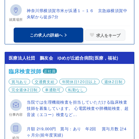
神奈川県横須賀市米が浜通１－１６ 京急線横須賀中
央駅から徒歩7分
就業場所
この求人の詳細へ
求人をキープ
医療法人社団 鵬友会 ゆめが丘総合病院(医療，福祉)
臨床検査技師
正社員
賞与あり
交通費支給
年間休日120日以上
週休2日制
完全週休2日制
車通勤可
転勤なし
当院では生理機能検査を担当していただける臨床検査
技師を募集しています。 心電図検査や肺機能検査、超
音波（エコー）検査など...
仕事内容
月額 219,000円 賞与：あり 年2回 賞与月数 計4
ヶ月分(前年度実績)
給与