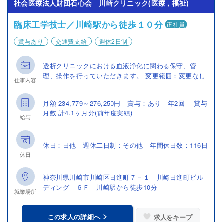
社会医療法人財団石心会 川崎クリニック(医療，福祉)
臨床工学技士／川崎駅から徒歩１０分
正社員
賞与あり
交通費支給
週休2日制
透析クリニックにおける血液浄化に関わる保守、管
理、操作を行っていただきます。 変更範囲：変更なし
仕事内容
月額 234,779～276,250円 賞与：あり 年2回 賞与
月数 計4.1ヶ月分(前年度実績)
給与
休日：日他 週休二日制：その他 年間休日数：116日
休日
神奈川県川崎市川崎区日進町７－１ 川崎日進町ビル
ディング ６Ｆ 川崎駅から徒歩10分
就業場所
この求人の詳細へ
求人をキープ