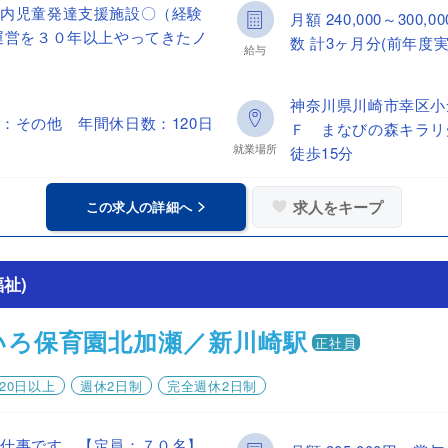
所内児童発達支援施設〇（経験
月額 240,000～30
運営を３０年以上やってきたノ
数 計3ヶ月分(前年度実
給与
神奈川県川崎市幸区小
：その他 年間休日数：120日
Ｆ まなびの森キラリ
就業場所
徒歩15分
求人をキープ
この求人の詳細へ
祉)
いろ保育園北加瀬／新川崎駅
正社員
20日以上
週休2日制
完全週休2日制
お仕事です。【定員：７０名】