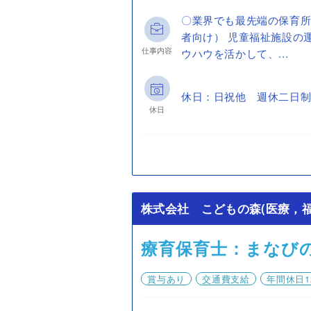
〇業界でも最先端の保育所
者向け） 児童福祉施設の
仕事内容
ウハウを活かして、...
休日：日祝他 週休二日制
休日
株式会社 こどもの森(医療，福
療育保育士：まなび
賞与あり
交通費支給
年間休日1