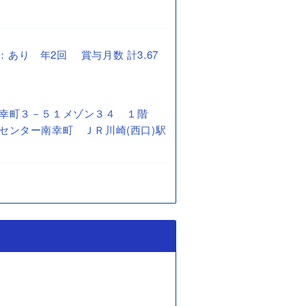
賞与：あり 年2回 賞与月数 計3.67
南幸町３－５１メゾン３４ １階
センター南幸町 ＪＲ川崎(西口)駅