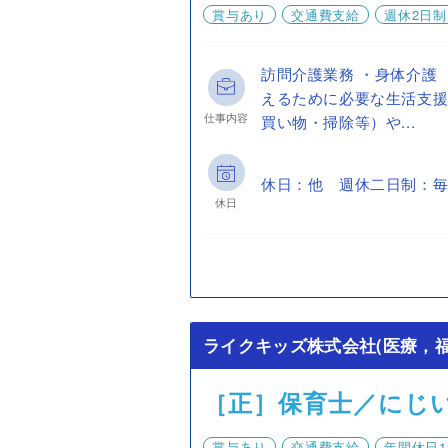
賞与あり
交通費支給
週休2日制
訪問介護業務 ・身体介護 
えるために必要な生活支援
仕事内容
買い物・掃除等）や...
休日：他 週休二日制：毎
休日
ライクキッズ株式会社(医療，福
［正］保育士／にじ
賞与あり
交通費支給
年間休日1