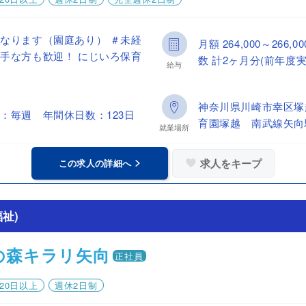
なります（園庭あり） ＃未経
月額 264,000～26
手な方も歓迎！ にじいろ保育
数 計2ヶ月分(前年度実
給与
神奈川県川崎市幸区塚
：毎週 年間休日数：123日
育園塚越 南武線矢向
就業場所
求人をキープ
この求人の詳細へ
祉)
の森キラリ矢向
正社員
20日以上
週休2日制