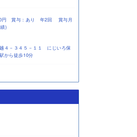
6,000円 賞与：あり 年2回 賞与月
績)
越４－３４５－１１ にじいろ保
駅から徒歩10分