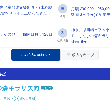
内児童発達支援施設○（未経験
月額 230,000～25
運営を３０年以上やってきたノ
数 計3ヶ月分(前年度実
給与
神奈川県川崎市幸区小
：その他 年間休日数：120日
Ｆ まなびの森キラリ
就業場所
徒歩15分
求人をキープ
この求人の詳細へ
祉)
の森キラリ矢向
正社員
20日以上
週休2日制