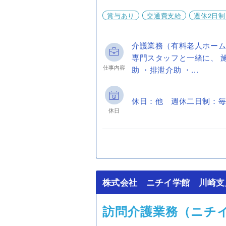
賞与あり
交通費支給
週休2日制
介護業務（有料老人ホーム
専門スタッフと一緒に、 
仕事内容
助 ・排泄介助 ・...
休日：他 週休二日制：毎
休日
株式会社 ニチイ学館 川崎支
訪問介護業務（ニチ