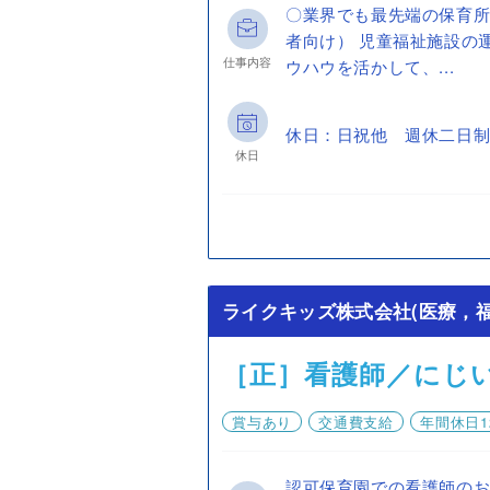
〇業界でも最先端の保育
者向け） 児童福祉施設の
仕事内容
ウハウを活かして、...
休日：日祝他 週休二日制
休日
ライクキッズ株式会社(医療，福
［正］看護師／にじ
賞与あり
交通費支給
年間休日1
認可保育園での看護師の