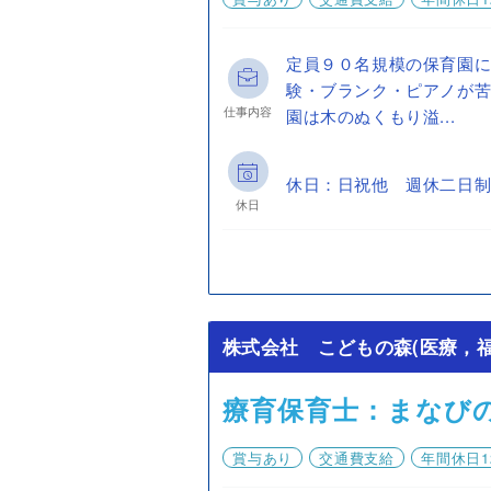
定員９０名規模の保育園に
験・ブランク・ピアノが苦
仕事内容
園は木のぬくもり溢...
休日：日祝他 週休二日制
休日
株式会社 こどもの森(医療，福
療育保育士：まなび
賞与あり
交通費支給
年間休日1