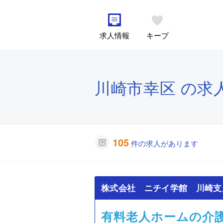
求人情報
キープ
川崎市幸区 の求
105
件の求人があります
株式会社 ニチイ学館 川崎支
有料老人ホームの介