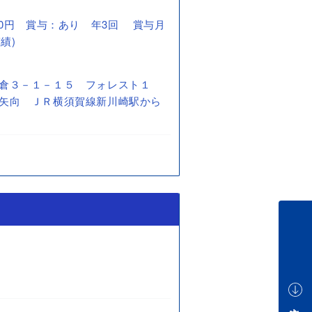
0,000円 賞与：あり 年3回 賞与月
績)
倉３－１－１５ フォレスト１
矢向 ＪＲ横須賀線新川崎駅から