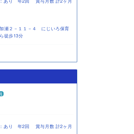
賞与：あり 年2回 賞与月数 計2ヶ月
加瀬２－１１－４ にじいろ保育
ら徒歩13分
員
賞与：あり 年2回 賞与月数 計2ヶ月