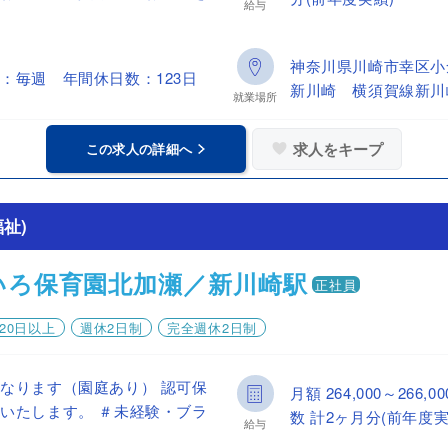
給与
神奈川県川崎市幸区小
：毎週 年間休日数：123日
新川崎 横須賀線新川
就業場所
求人をキープ
この求人の詳細へ
祉)
いろ保育園北加瀬／新川崎駅
正社員
20日以上
週休2日制
完全週休2日制
なります（園庭あり） 認可保
月額 264,000～26
いたします。 ＃未経験・ブラ
数 計2ヶ月分(前年度実
給与