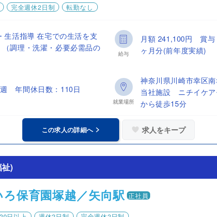
完全週休2日制
転勤なし
・生活指導 在宅での生活を支
月額 241,100円 
 （調理・洗濯・必要必需品の
ヶ月分(前年度実績)
給与
神奈川県川崎市幸区
週 年間休日数：110日
当社施設 ニチイケア
就業場所
から徒歩15分
求人をキープ
この求人の詳細へ
祉)
いろ保育園塚越／矢向駅
正社員
20日以上
週休2日制
完全週休2日制