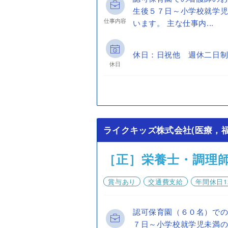
生後５７日～小学校就学
仕事内容
います。 主な仕事内...
休日：日祝他 週休二日制
休日
ライクキッズ株式会社(医療，福
［正］栄養士・調理
賞与あり
交通費支給
年間休日1
認可保育園（６０名）での
７日～小学校就学児未満の