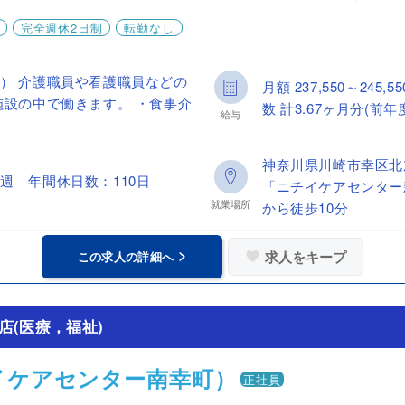
完全週休2日制
転勤なし
） 介護職員や看護職員などの
月額 237,550～24
施設の中で働きます。 ・食事介
数 計3.67ヶ月分(前年
給与
神奈川県川崎市幸区北
週 年間休日数：110日
「ニチイケアセンター
就業場所
から徒歩10分
求人をキープ
この求人の詳細へ
店(医療，福祉)
イケアセンター南幸町）
正社員