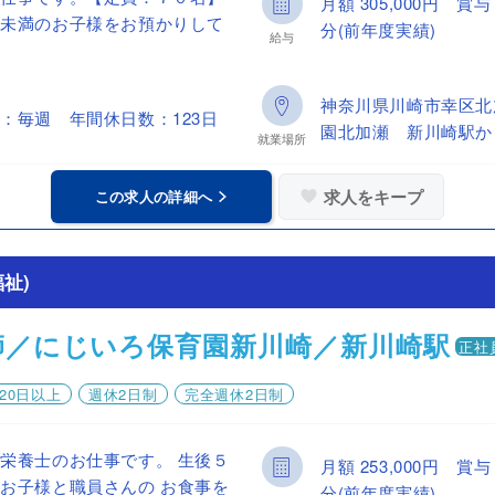
月額 305,000円 
児未満のお子様をお預かりして
分(前年度実績)
給与
神奈川県川崎市幸区北
：毎週 年間休日数：123日
園北加瀬 新川崎駅か
就業場所
求人をキープ
この求人の詳細へ
祉)
師／にじいろ保育園新川崎／新川崎駅
正社
20日以上
週休2日制
完全週休2日制
栄養士のお仕事です。 生後５
月額 253,000円 
お子様と職員さんの お食事を
分(前年度実績)