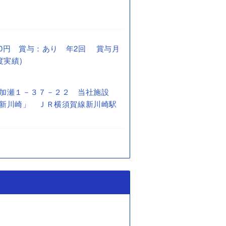
5,550円 賞与：あり 年2回 賞与月
度実績)
加瀬１－３７－２２ 当社施設
新川崎」 ＪＲ横須賀線新川崎駅