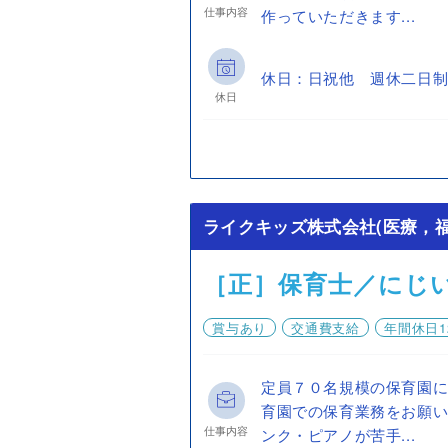
仕事内容
作っていただきます...
休日：日祝他 週休二日制
休日
ライクキッズ株式会社(医療，福
［正］保育士／にじ
賞与あり
交通費支給
年間休日1
定員７０名規模の保育園に
育園での保育業務をお願い
仕事内容
ンク・ピアノが苦手...