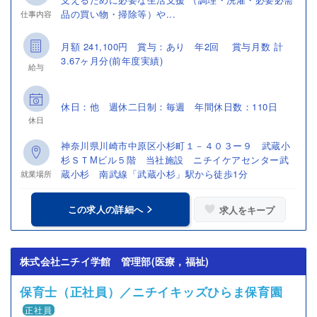
品の買い物・掃除等）や...
仕事内容
月額 241,100円 賞与：あり 年2回 賞与月数 計
3.67ヶ月分(前年度実績)
給与
休日：他 週休二日制：毎週 年間休日数：110日
休日
神奈川県川崎市中原区小杉町１－４０３ー９ 武蔵小
杉ＳＴМビル５階 当社施設 ニチイケアセンター武
蔵小杉 南武線「武蔵小杉」駅から徒歩1分
就業場所
この求人の詳細へ
求人をキープ
株式会社ニチイ学館 管理部(医療，福祉)
保育士（正社員）／ニチイキッズひらま保育園
正社員