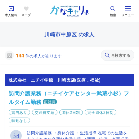
求人情報
キープ
検索
メニュー
川崎市中原区 の求人
144
再検索する
件の求人があります
株式会社 ニチイ学館 川崎支店(医療，福祉)
訪問介護業務（ニチイケアセンター武蔵小杉）フ
ルタイム勤務
正社員
賞与あり
交通費支給
週休2日制
完全週休2日制
転勤なし
訪問介護業務 ・身体介護 ・生活指導 在宅での生活を
支えるために必要な生活支援 （調理・洗濯・必要必需