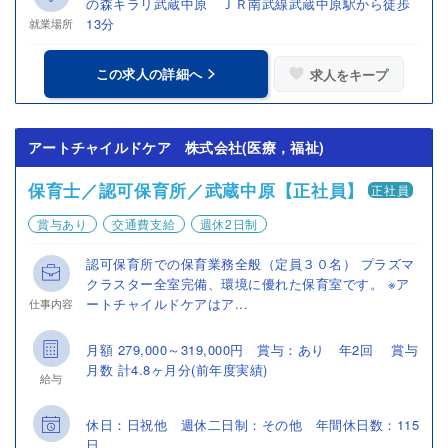
の森キラリ武蔵中原 ＪＲ南武線武蔵中原駅から徒歩
13分
就業場所
この求人の詳細へ
求人をキープ
アートチャイルドケア 株式会社(医療，福祉)
保育士／認可保育所／武蔵中原【正社員】
正社員
賞与あり
交通費支給
週休2日制
認可保育所での保育業務全般（定員３０名） プラズマ
クラスター全室完備、環境に優れた保育室です。 ※ア
ートチャイルドケアはア...
仕事内容
月額 279,000～319,000円 賞与：あり 年2回 賞与
月数 計4.8ヶ月分(前年度実績)
給与
休日：日祝他 週休二日制：その他 年間休日数：115
日