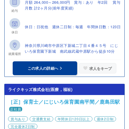
月額 264,000～266,000円 賞与：あり 年2回 賞与
月数 計2ヶ月分(前年度実績)
給与
休日：日祝他 週休二日制：毎週 年間休日数：123日
休日
神奈川県川崎市中原区下新城二丁目４番４５号 にじ
いろ保育園下新城 南武線武蔵中原駅から徒歩10分
就業場所
この求人の詳細へ
求人をキープ
ライクキッズ株式会社(医療，福祉)
［正］保育士／にじいろ保育園南平間／鹿島田駅
正社員
賞与あり
交通費支給
年間休日120日以上
週休2日制
完全週休2日制