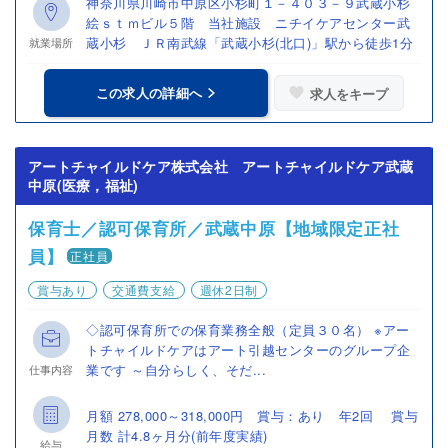
神奈川県川崎市中原区小杉町１－４０３－９武蔵小杉
絵ｓｔｍビル５階 当社施設 ニチイケアセンター武
蔵小杉 ＪＲ南武線「武蔵小杉(北口)」駅から徒歩1分
就業場所
この求人の詳細へ
求人をキープ
アートチャイルドケア株式会社 アートチャイルドケア武蔵
中原(医療，福祉)
保育士／認可保育所／武蔵中原【地域限定正社
員】
正社員
賞与あり
交通費支給
週休2日制
◇認可保育所での保育業務全般（定員３０名） ※アー
トチャイルドケアはアート引越センターのグループ企
業です ～自分らしく、そだ...
仕事内容
月額 278,000～318,000円 賞与：あり 年2回 賞与
月数 計4.8ヶ月分(前年度実績)
給与