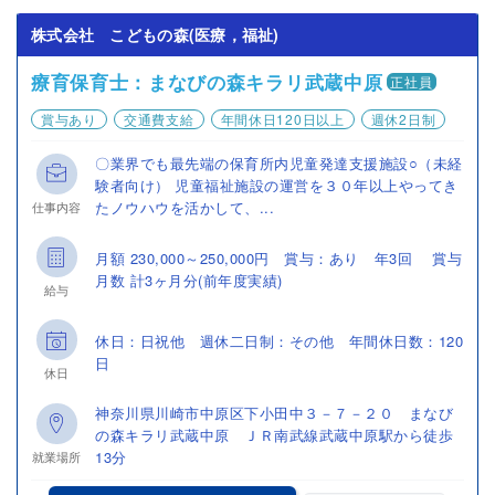
株式会社 こどもの森(医療，福祉)
療育保育士：まなびの森キラリ武蔵中原
正社員
賞与あり
交通費支給
年間休日120日以上
週休2日制
〇業界でも最先端の保育所内児童発達支援施設○（未経
験者向け） 児童福祉施設の運営を３０年以上やってき
たノウハウを活かして、...
仕事内容
月額 230,000～250,000円 賞与：あり 年3回 賞与
月数 計3ヶ月分(前年度実績)
給与
休日：日祝他 週休二日制：その他 年間休日数：120
日
休日
神奈川県川崎市中原区下小田中３－７－２０ まなび
の森キラリ武蔵中原 ＪＲ南武線武蔵中原駅から徒歩
13分
就業場所