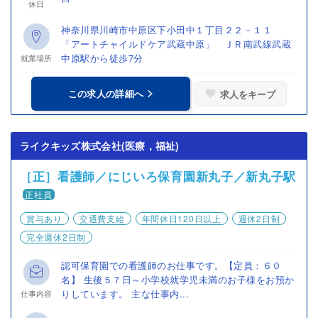
休日
神奈川県川崎市中原区下小田中１丁目２２－１１
「アートチャイルドケア武蔵中原」 ＪＲ南武線武蔵
中原駅から徒歩7分
就業場所
この求人の詳細へ
求人をキープ
ライクキッズ株式会社(医療，福祉)
［正］看護師／にじいろ保育園新丸子／新丸子駅
正社員
賞与あり
交通費支給
年間休日120日以上
週休2日制
完全週休2日制
認可保育園での看護師のお仕事です。【定員：６０
名】 生後５７日～小学校就学児未満のお子様をお預か
りしています。 主な仕事内...
仕事内容