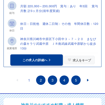
月額 220,000～230,000円 賞与：あり 年3回 賞与
月数 計3ヶ月分(前年度実績)
給与
休日：日祝他 週休二日制：その他 年間休日数：120
日
休日
神奈川県川崎市中原区下小田中３－７－２０ まなび
の森キラリ武蔵中原 ＪＲ南武線武蔵中原駅から徒歩
13分
就業場所
この求人の詳細へ
求人をキープ
1
2
3
4
5
神奈川のおすすめ転職・求人情報