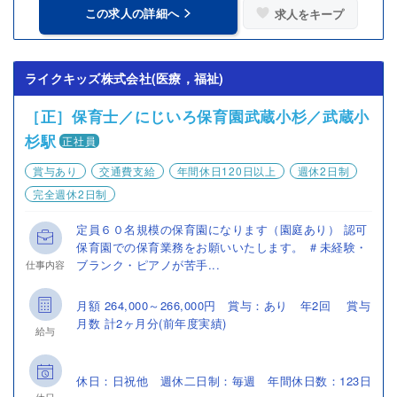
この求人の詳細へ
求人をキープ
ライクキッズ株式会社(医療，福祉)
［正］保育士／にじいろ保育園武蔵小杉／武蔵小
杉駅
正社員
賞与あり
交通費支給
年間休日120日以上
週休2日制
完全週休2日制
定員６０名規模の保育園になります（園庭あり） 認可
保育園での保育業務をお願いいたします。 ＃未経験・
ブランク・ピアノが苦手...
仕事内容
月額 264,000～266,000円 賞与：あり 年2回 賞与
月数 計2ヶ月分(前年度実績)
給与
休日：日祝他 週休二日制：毎週 年間休日数：123日