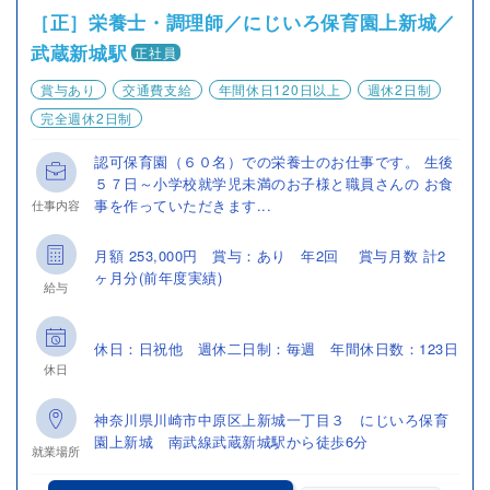
［正］栄養士・調理師／にじいろ保育園上新城／
武蔵新城駅
正社員
賞与あり
交通費支給
年間休日120日以上
週休2日制
完全週休2日制
認可保育園（６０名）での栄養士のお仕事です。 生後
５７日～小学校就学児未満のお子様と職員さんの お食
事を作っていただきます...
仕事内容
月額 253,000円 賞与：あり 年2回 賞与月数 計2
ヶ月分(前年度実績)
給与
休日：日祝他 週休二日制：毎週 年間休日数：123日
休日
神奈川県川崎市中原区上新城一丁目３ にじいろ保育
園上新城 南武線武蔵新城駅から徒歩6分
就業場所