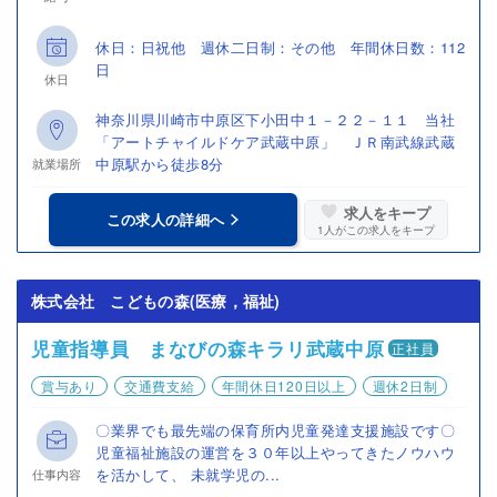
休日：日祝他 週休二日制：その他 年間休日数：112
日
休日
神奈川県川崎市中原区下小田中１－２２－１１ 当社
「アートチャイルドケア武蔵中原」 ＪＲ南武線武蔵
中原駅から徒歩8分
就業場所
求人をキープ
この求人の詳細へ
1
人がこの求人をキープ
株式会社 こどもの森(医療，福祉)
児童指導員 まなびの森キラリ武蔵中原
正社員
賞与あり
交通費支給
年間休日120日以上
週休2日制
〇業界でも最先端の保育所内児童発達支援施設です〇
児童福祉施設の運営を３０年以上やってきたノウハウ
を活かして、 未就学児の...
仕事内容