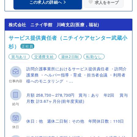
この求人の詳細へ
求人をキープ
株式会社 ニチイ学館 川崎支店(医療，福祉)
サービス提供責任者（ニチイケアセンター武蔵小
杉）
正社員
賞与あり
交通費支給
週休2日制
転勤なし
訪問介護事業所におけるサービス提供責任者 ・訪問介
護業務 ・ヘルパー指導・育成 ・担当者会議 ・利用者
様へのモニタリング ・...
仕事内容
月額 258,730～278,730円 賞与：あり 年2回 賞与
月数 計3.67ヶ月分(前年度実績)
給与
休日：他 週休二日制：その他 年間休日数：110日
休日