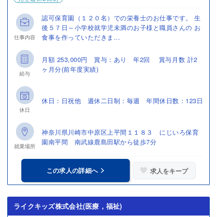
認可保育園（１２０名）での栄養士のお仕事です。 生
後５７日～小学校就学児未満のお子様と職員さんの お
食事を作っていただきま...
仕事内容
月額 253,000円 賞与：あり 年2回 賞与月数 計2
ヶ月分(前年度実績)
給与
休日：日祝他 週休二日制：毎週 年間休日数：123日
休日
神奈川県川崎市中原区上平間１１８３ にじいろ保育
園南平間 南武線鹿島田駅から徒歩7分
就業場所
この求人の詳細へ
求人をキープ
ライクキッズ株式会社(医療，福祉)