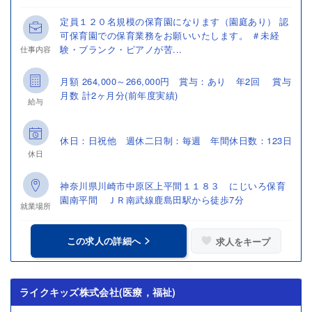
定員１２０名規模の保育園になります（園庭あり） 認
可保育園での保育業務をお願いいたします。 ＃未経
験・ブランク・ピアノが苦...
仕事内容
月額 264,000～266,000円 賞与：あり 年2回 賞与
月数 計2ヶ月分(前年度実績)
給与
休日：日祝他 週休二日制：毎週 年間休日数：123日
休日
神奈川県川崎市中原区上平間１１８３ にじいろ保育
園南平間 ＪＲ南武線鹿島田駅から徒歩7分
就業場所
この求人の詳細へ
求人をキープ
ライクキッズ株式会社(医療，福祉)