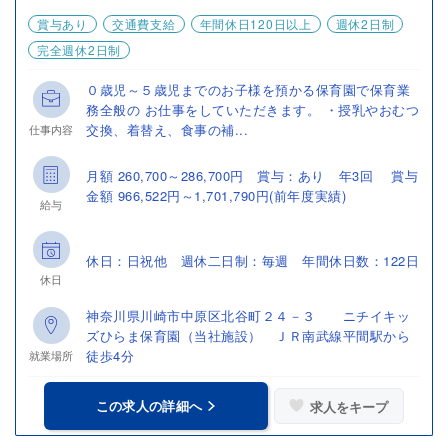
賞与あり
交通費支給
年間休日120日以上
週休2日制
完全週休2日制
０歳児～５歳児までのお子様を預かる保育園で保育業
務全般の お仕事をしていただきます。 ・授乳やおむつ
交換、着替え、食事の補...
仕事内容
月額 260,700～286,700円 賞与：あり 年3回 賞与
金額 966,522円～1,701,790円(前年度実績)
給与
休日：日祝他 週休二日制：毎週 年間休日数：122日
休日
神奈川県川崎市中原区北谷町２４－３ ニチイキッ
ズひらま保育園（当社施設） ＪＲ南武線平間駅から
徒歩4分
就業場所
この求人の詳細へ
求人をキープ