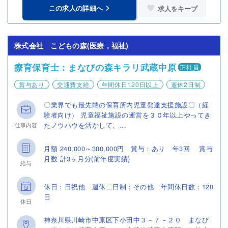
この求人の詳細へ
求人をキープ
株式会社 こどもの森(医療，福祉)
療育保育士：まなびの森キラリ武蔵中原
正社員
賞与あり
交通費支給
年間休日120日以上
週休2日制
〇業界でも最先端の保育所内児童発達支援施設〇（経
験者向け） 児童福祉施設の運営を３０年以上やってき
たノウハウを活かして、...
仕事内容
月額 240,000～300,000円 賞与：あり 年3回 賞与
月数 計3ヶ月分(前年度実績)
給与
休日：日祝他 週休二日制：その他 年間休日数：120
日
休日
神奈川県川崎市中原区下小田中３－７－２０ まなび