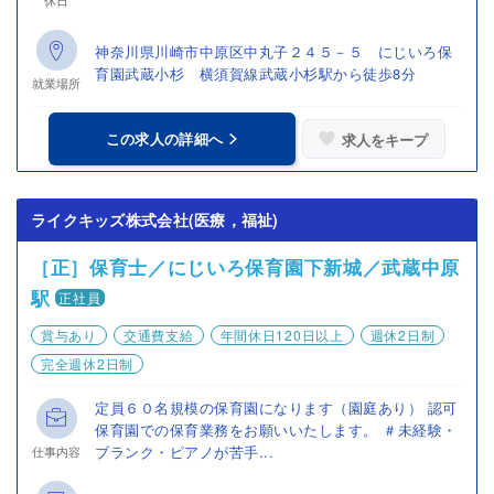
休日
神奈川県川崎市中原区中丸子２４５－５ にじいろ保
育園武蔵小杉 横須賀線武蔵小杉駅から徒歩8分
就業場所
この求人の詳細へ
求人をキープ
ライクキッズ株式会社(医療，福祉)
［正］保育士／にじいろ保育園下新城／武蔵中原
駅
正社員
賞与あり
交通費支給
年間休日120日以上
週休2日制
完全週休2日制
定員６０名規模の保育園になります（園庭あり） 認可
保育園での保育業務をお願いいたします。 ＃未経験・
ブランク・ピアノが苦手...
仕事内容