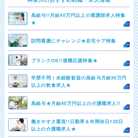
高給与!!月給40万円以上の看護師求人特集
★
訪問看護にチャレンジ★在宅ケア特集
ブランクOK!!復職応援特集★
学歴不問！未経験歓迎の高給与月給30万円
以上の飲食求人★
高給与★月給40万円以上の介護職求人!!
働きやすさ重視!!日勤帯＆年間休日120日
以上の介護職求人★