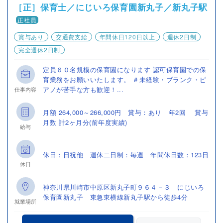
［正］保育士／にじいろ保育園新丸子／新丸子駅
正社員
賞与あり
交通費支給
年間休日120日以上
週休2日制
完全週休2日制
定員６０名規模の保育園になります 認可保育園での保
育業務をお願いいたします。 ＃未経験・ブランク・ピ
アノが苦手な方も歓迎！...
仕事内容
月額 264,000～266,000円 賞与：あり 年2回 賞与
月数 計2ヶ月分(前年度実績)
給与
休日：日祝他 週休二日制：毎週 年間休日数：123日
休日
神奈川県川崎市中原区新丸子町９６４－３ にじいろ
保育園新丸子 東急東横線新丸子駅から徒歩4分
就業場所