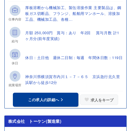
厚板溶断から機械加工、製缶溶接作業 主要製品は、鋼
板ガス切断品、フランジ、船舶用マンホール、溶接加
工品、機械加工品、各種...
仕事内容
月額 250,000円 賞与：あり 年2回 賞与月数 計1
ヶ月分(前年度実績)
給与
休日：土日他 週休二日制：毎週 年間休日数：119日
休日
神奈川県横須賀市内川１－７－６５ 京浜急行北久里
浜駅から徒歩12分
就業場所
この求人の詳細へ
求人をキープ
株式会社 トーケン(製造業)