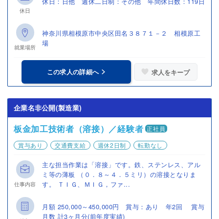
休日：日他 週休二日制：その他 年間休日数：119日
休日
神奈川県相模原市中央区田名３８７１－２ 相模原工
場
就業場所
この求人の詳細へ
求人をキープ
企業名非公開(製造業)
板金加工技術者（溶接）／経験者
正社員
賞与あり
交通費支給
週休2日制
転勤なし
主な担当作業は「溶接」です。鉄、ステンレス、アル
ミ等の薄板 （０．８～４．５ミリ）の溶接となりま
す。 ＴＩＧ、ＭＩＧ，ファ...
仕事内容
月額 250,000～450,000円 賞与：あり 年2回 賞与
月数 計3ヶ月分(前年度実績)