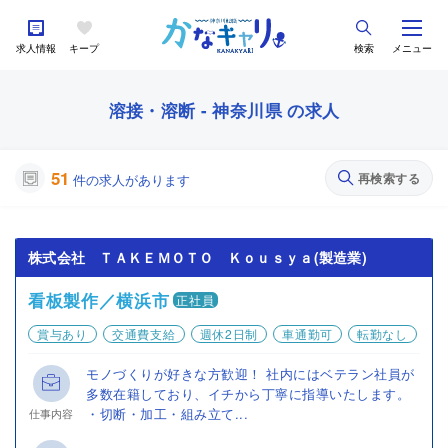
求人情報
キープ
検索
メニュー
溶接・溶断 - 神奈川県 の求人
51
再検索する
件の求人があります
株式会社 ＴＡＫＥＭＯＴＯ Ｋｏｕｓｙａ(製造業)
看板製作／横浜市
正社員
賞与あり
交通費支給
週休2日制
車通勤可
転勤なし
モノづくりが好きな方歓迎！ 社内にはベテラン社員が
多数在籍しており、イチから丁寧に指導いたします。
・切断・加工・組み立て...
仕事内容