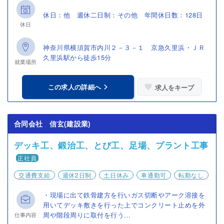
休日：他 週休二日制：その他 年間休日数：128日
休日
神奈川県横須賀市内川２－３－１ 京急久里浜・ＪＲ
久里浜駅から徒歩15分
就業場所
この求人の詳細へ
求人をキープ
合同会社 信玄(建設業)
デッキ工、鍛治工、とび工、足場、プラント工事
正社員
交通費支給
週休2日制
土日休み
車通勤可
転勤なし
・現場に出て鉄骨建方を行いガス切断やアーク溶接を
用いてデッキ敷きを行った上でコンクリート止めを外
周や階段周りに取付を行う...
仕事内容