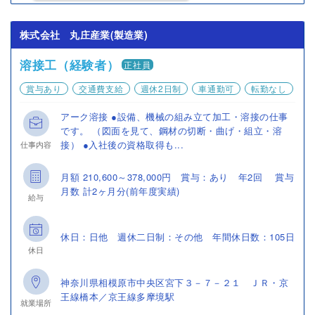
株式会社 丸庄産業(製造業)
溶接工（経験者）
正社員
賞与あり
交通費支給
週休2日制
車通勤可
転勤なし
アーク溶接 ●設備、機械の組み立て加工・溶接の仕事
です。 （図面を見て、鋼材の切断・曲げ・組立・溶
接） ●入社後の資格取得も...
仕事内容
月額 210,600～378,000円 賞与：あり 年2回 賞与
月数 計2ヶ月分(前年度実績)
給与
休日：日他 週休二日制：その他 年間休日数：105日
休日
神奈川県相模原市中央区宮下３－７－２１ ＪＲ・京
王線橋本／京王線多摩境駅
就業場所