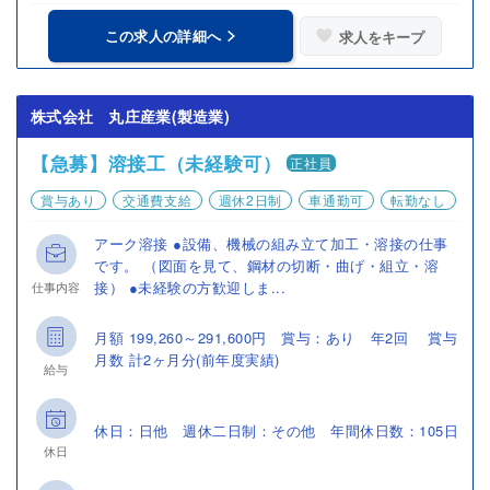
この求人の詳細へ
求人をキープ
株式会社 丸庄産業(製造業)
【急募】溶接工（未経験可）
正社員
賞与あり
交通費支給
週休2日制
車通勤可
転勤なし
アーク溶接 ●設備、機械の組み立て加工・溶接の仕事
です。 （図面を見て、鋼材の切断・曲げ・組立・溶
接） ●未経験の方歓迎しま...
仕事内容
月額 199,260～291,600円 賞与：あり 年2回 賞与
月数 計2ヶ月分(前年度実績)
給与
休日：日他 週休二日制：その他 年間休日数：105日
休日