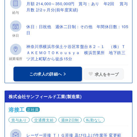
月額 214,000～350,000円 賞与：あり 年2回 賞与
月数 計2ヶ月分(前年度実績)
給与
休日：日祝他 週休二日制：その他 年間休日数：105
日
休日
神奈川県横浜市保土ケ谷区常盤台８２－１ （株）Ｔ
ＡＫＥＭＯＴＯＫｏｕｓｙａ 横浜営業所 地下鉄三
ツ沢上町駅から徒歩15分
就業場所
この求人の詳細へ
求人をキープ
株式会社サンフィールド工業(製造業)
溶接工
正社員
賞与あり
交通費支給
週休2日制
転勤なし
レーザー溶接 ＴＩＧ溶接 及び仕上げ作業等 変更範