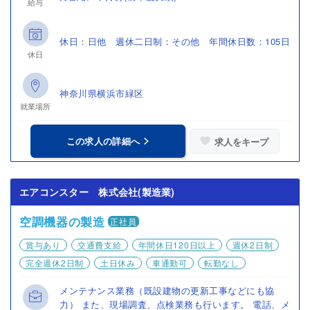
給与
休日：日他 週休二日制：その他 年間休日数：105日
休日
神奈川県横浜市緑区
就業場所
この求人の詳細へ
求人をキープ
エアコンスター 株式会社(製造業)
空調機器の製造
正社員
賞与あり
交通費支給
年間休日120日以上
週休2日制
完全週休2日制
土日休み
車通勤可
転勤なし
メンテナンス業務（既設建物の更新工事などにも協
力） また、現場調査、点検業務も行います。 電話、メ