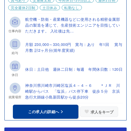
完全週休2日制
土日休み
転勤なし
航空機・防衛・産業機器などに使用される精密金属部
品の製造を通じて、生産技術エンジニアを目指してい
ただきます。 入社後は先...
仕事内容
月額 230,000～330,000円 賞与：あり 年1回 賞与
月数 計2ヶ月分(前年度実績)
給与
休日：土日他 週休二日制：毎週 年間休日数：120日
休日
神奈川県川崎市川崎区塩浜４－４－６ ＊ＪＲ 川
崎駅からバス 「塩浜」バス停下車 徒歩５分 京浜
急行大師線小島新田駅から徒歩20分
就業場所
この求人の詳細へ
求人をキープ