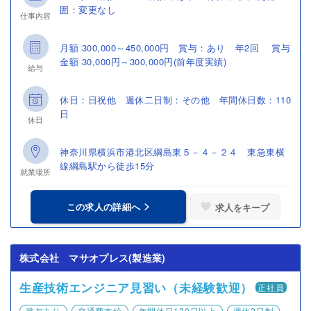
囲：変更なし
仕事内容
月額 300,000～450,000円 賞与：あり 年2回 賞与
金額 30,000円～300,000円(前年度実績)
給与
休日：日祝他 週休二日制：その他 年間休日数：110
日
休日
神奈川県横浜市港北区綱島東５－４－２４ 東急東横
線綱島駅から徒歩15分
就業場所
この求人の詳細へ
求人をキープ
株式会社 マサオプレス(製造業)
生産技術エンジニア見習い（未経験歓迎）
正社員
賞与あり
交通費支給
年間休日120日以上
週休2日制