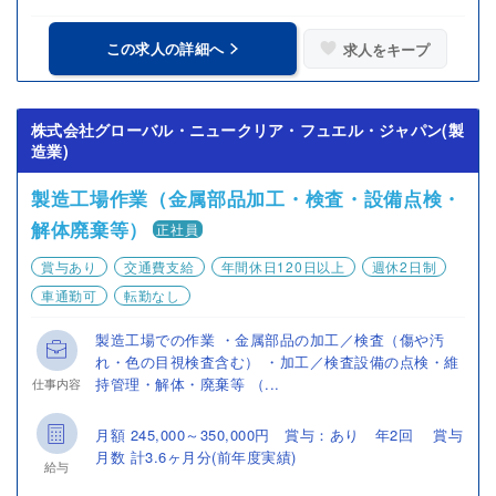
この求人の詳細へ
求人をキープ
株式会社グローバル・ニュークリア・フュエル・ジャパン(製
造業)
製造工場作業（金属部品加工・検査・設備点検・
解体廃棄等）
正社員
賞与あり
交通費支給
年間休日120日以上
週休2日制
車通勤可
転勤なし
製造工場での作業 ・金属部品の加工／検査（傷や汚
れ・色の目視検査含む） ・加工／検査設備の点検・維
持管理・解体・廃棄等 （...
仕事内容
月額 245,000～350,000円 賞与：あり 年2回 賞与
月数 計3.6ヶ月分(前年度実績)
給与