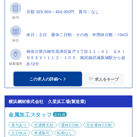
月額 325,500～434,000円 賞与：なし
給与
休日：土日 週休二日制：その他 年間休日数：104日
休日
神奈川県川崎市高津区坂戸３丁目１１－４１ ＧＡＩ
ＮＥＳＶＩＬＬ２－１０３ 南武線武蔵新城駅から徒
歩12分
就業場所
この求人の詳細へ
求人をキープ
横浜鋼材株式会社 久里浜工場(製造業)
金属加工スタッフ
正社員
賞与あり
交通費支給
週休2日制
完全週休2日制
土日休み
車通勤可
転勤なし