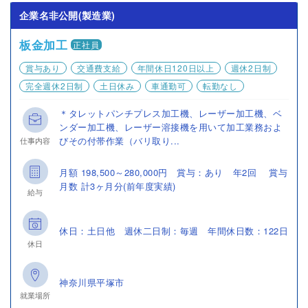
企業名非公開(製造業)
板金加工
正社員
賞与あり
交通費支給
年間休日120日以上
週休2日制
完全週休2日制
土日休み
車通勤可
転勤なし
＊タレットパンチプレス加工機、レーザー加工機、ベ
ンダー加工機、レーザー溶接機を用いて加工業務およ
びその付帯作業（バリ取り...
仕事内容
月額 198,500～280,000円 賞与：あり 年2回 賞与
月数 計3ヶ月分(前年度実績)
給与
休日：土日他 週休二日制：毎週 年間休日数：122日
休日
神奈川県平塚市
就業場所