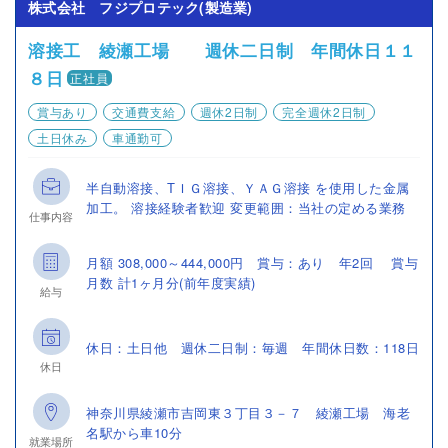
株式会社 フジプロテック(製造業)
溶接工 綾瀬工場 週休二日制 年間休日１１
８日
正社員
賞与あり
交通費支給
週休2日制
完全週休2日制
土日休み
車通勤可
半自動溶接、ТＩＧ溶接、ＹＡＧ溶接 を使用した金属
加工。 溶接経験者歓迎 変更範囲：当社の定める業務
仕事内容
月額 308,000～444,000円 賞与：あり 年2回 賞与
月数 計1ヶ月分(前年度実績)
給与
休日：土日他 週休二日制：毎週 年間休日数：118日
休日
神奈川県綾瀬市吉岡東３丁目３－７ 綾瀬工場 海老
名駅から車10分
就業場所