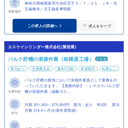
神奈川県相模原市中央区宮下３－７－２１ ＪＲ・京
王線橋本／京王線多摩境駅
就業場所
この求人の詳細へ
求人をキープ
エスケイシリンダー株式会社(製造業)
バルク貯槽の溶接作業（相模原工場）
正社員
賞与あり
交通費支給
週休2日制
車通勤可
転勤なし
バルク貯槽の製造において溶接作業員として業務を行
っていただきます。 【業務内容】 ・ＬＰガスバルク貯
槽の溶接作業（炭酸ガス...
仕事内容
月額 201,000～270,000円 賞与：あり 年2回 賞与
月数 計4.5ヶ月分(前年度実績)
給与