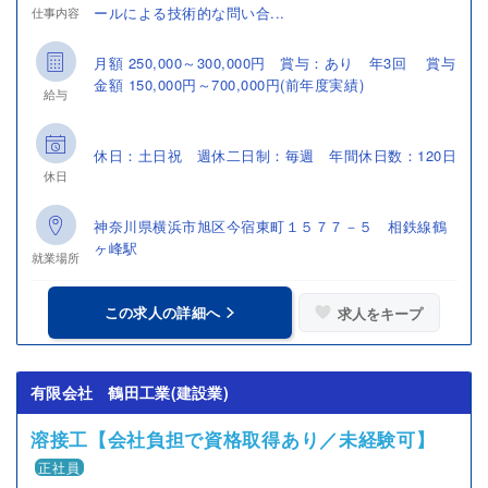
ールによる技術的な問い合...
仕事内容
月額 250,000～300,000円 賞与：あり 年3回 賞与
金額 150,000円～700,000円(前年度実績)
給与
休日：土日祝 週休二日制：毎週 年間休日数：120日
休日
神奈川県横浜市旭区今宿東町１５７７－５ 相鉄線鶴
ヶ峰駅
就業場所
この求人の詳細へ
求人をキープ
有限会社 鶴田工業(建設業)
溶接工【会社負担で資格取得あり／未経験可】
正社員