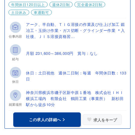
年間休日120日以上
週休2日制
完全週休2日制
土日休み
車通勤可
アーク、半自動、ＴＩＧ溶接の作業及び仕上げ加工 鍛
冶工・玉掛け作業・ガス切断・グラインダー作業 ＊入
社後、ＪＩＳ溶接資格習...
仕事内容
月額 231,600～386,000円 賞与：なし
給与
休日：土日祝他 週休二日制：毎週 年間休日数：133
日
休日
神奈川県横浜市磯子区新中原１番地 株式会社ＩＨＩ
横浜工場内 有限会社 鶴田工業（事業所） 新杉田
駅から徒歩10分
就業場所
この求人の詳細へ
求人をキープ