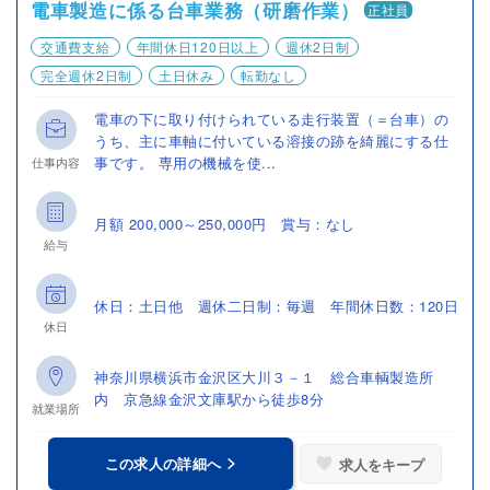
電車製造に係る台車業務（研磨作業）
正社員
交通費支給
年間休日120日以上
週休2日制
完全週休2日制
土日休み
転勤なし
電車の下に取り付けられている走行装置（＝台車）の
うち、主に車軸に付いている溶接の跡を綺麗にする仕
事です。 専用の機械を使...
仕事内容
月額 200,000～250,000円 賞与：なし
給与
休日：土日他 週休二日制：毎週 年間休日数：120日
休日
神奈川県横浜市金沢区大川３－１ 総合車輌製造所
内 京急線金沢文庫駅から徒歩8分
就業場所
この求人の詳細へ
求人をキープ