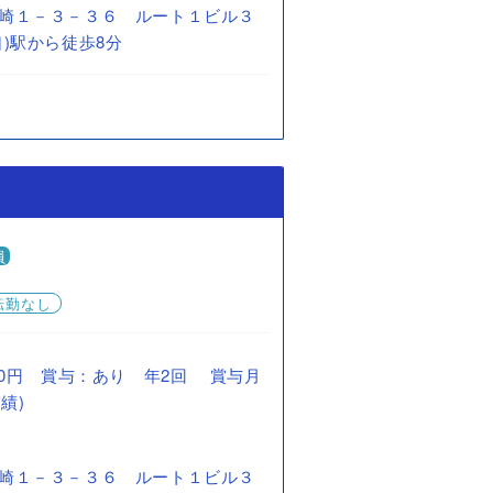
崎１－３－３６ ルート１ビル３
)駅から徒歩8分
員
転勤なし
0,000円 賞与：あり 年2回 賞与月
績)
崎１－３－３６ ルート１ビル３