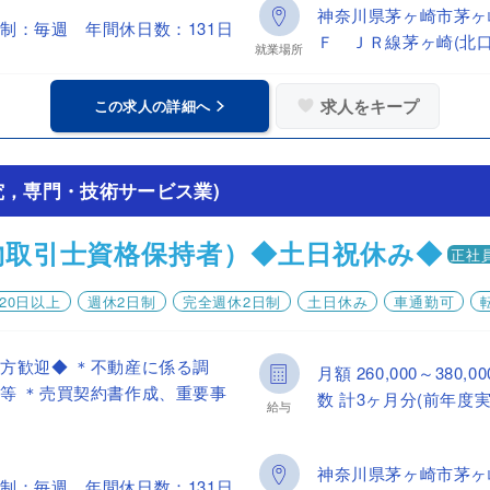
神奈川県茅ヶ崎市茅ヶ
制：毎週 年間休日数：131日
Ｆ ＪＲ線茅ヶ崎(北口
就業場所
求人をキープ
この求人の詳細へ
究，専門・技術サービス業)
物取引士資格保持者）◆土日祝休み◆
正社
20日以上
週休2日制
完全週休2日制
土日休み
車通勤可
方歓迎◆ ＊不動産に係る調
月額 260,000～38
等 ＊売買契約書作成、重要事
数 計3ヶ月分(前年度実
給与
神奈川県茅ヶ崎市茅ヶ
制：毎週 年間休日数：131日