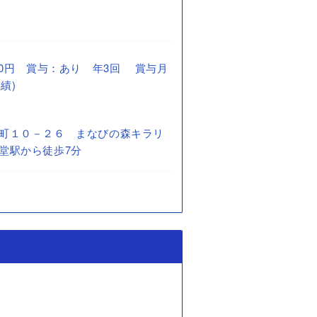
0,000円 賞与：あり 年3回 賞与月
績)
町１０－２６ まなびの森キラリ
堂駅から徒歩7分