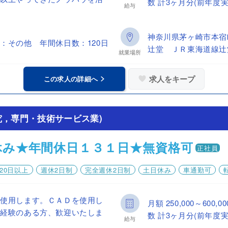
数 計3ヶ月分(前年度実
給与
神奈川県茅ヶ崎市本宿
：その他 年間休日数：120日
辻堂 ＪＲ東海道線辻
就業場所
求人をキープ
この求人の詳細へ
究，専門・技術サービス業)
休み★年間休日１３１日★無資格可
正社員
20日以上
週休2日制
完全週休2日制
土日休み
車通勤可
を使用します。ＣＡＤを使用し
月額 250,000～60
等経験のある方、歓迎いたしま
数 計3ヶ月分(前年度実
給与