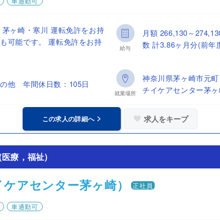
車通勤可
】茅ヶ崎・寒川 運転免許をお持
月額 266,130～27
も可能です。 運転免許をお持
数 計3.86ヶ月分(前年
給与
神奈川県茅ヶ崎市元町
の他 年間休日数：105日
チイケアセンター茅ヶ
就業場所
求人をキープ
この求人の詳細へ
医療，福祉)
イケアセンター茅ヶ崎）
正社員
車通勤可