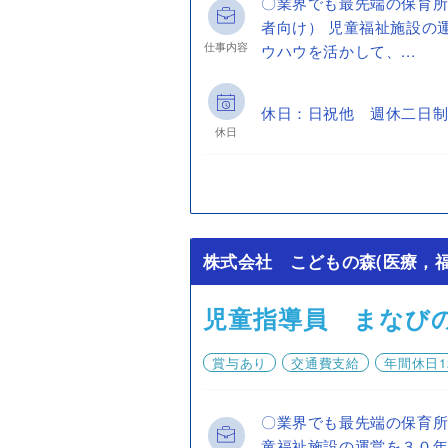
〇業界でも最先端の保育
者向け） 児童福祉施設の
仕事内容
ウハウを活かして、...
休日：日祝他 週休二日制
休日
株式会社 こどもの森(医療，福
児童指導員 まなび
賞与あり
交通費支給
年間休日1
〇業界でも最先端の保育所
童福祉施設の運営を３０