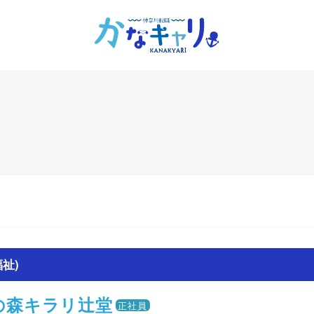
祉)
の森キラリ辻堂
正社員