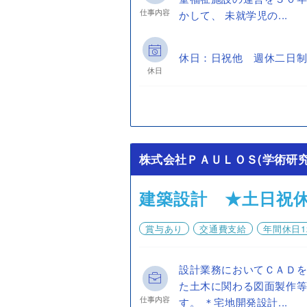
仕事内容
かして、 未就学児の...
休日：日祝他 週休二日制
休日
株式会社ＰＡＵＬＯＳ(学術研
建築設計 ★土日祝
賞与あり
交通費支給
年間休日1
設計業務においてＣＡＤ
た土木に関わる図面製作
仕事内容
す。 ＊宅地開発設計...