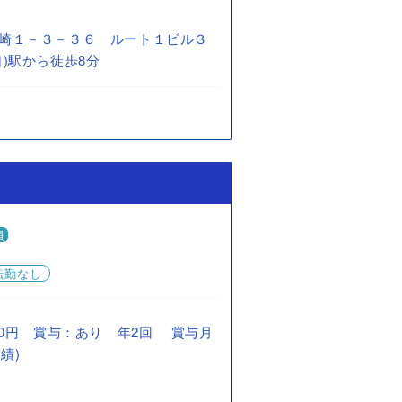
崎１－３－３６ ルート１ビル３
)駅から徒歩8分
員
転勤なし
0,000円 賞与：あり 年2回 賞与月
績)