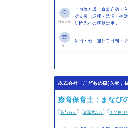
＊身体介護（食事介助・入
活支援（調理・洗濯・生活
仕事内容
訪問先への移動は車...
休日：他 週休二日制：そ
休日
株式会社 こどもの森(医療，福
療育保育士：まなび
賞与あり
交通費支給
年間休日1