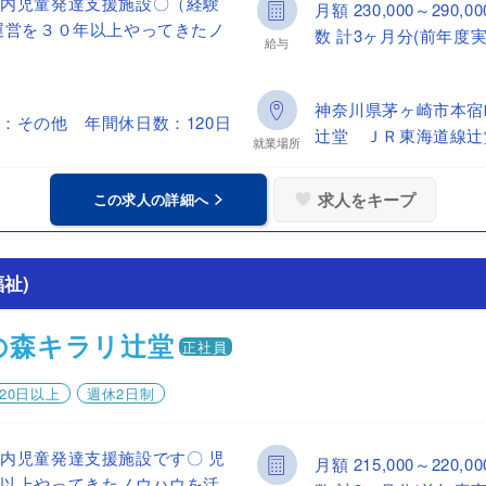
所内児童発達支援施設〇（経験
月額 230,000～29
運営を３０年以上やってきたノ
数 計3ヶ月分(前年度実
給与
神奈川県茅ヶ崎市本宿
：その他 年間休日数：120日
辻堂 ＪＲ東海道線辻
就業場所
求人をキープ
この求人の詳細へ
祉)
の森キラリ辻堂
正社員
20日以上
週休2日制
内児童発達支援施設です〇 児
月額 215,000～22
年以上やってきたノウハウを活