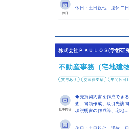
休日：土日祝他 週休二日
休日
株式会社ＰＡＵＬＯＳ(学術研
不動産事務（宅地建
賞与あり
交通費支給
年間休日1
◆売買契約書を作成できる
査、書類作成、取引先訪問
仕事内容
項説明書の作成等、宅地...
休日：土日祝他 週休二日