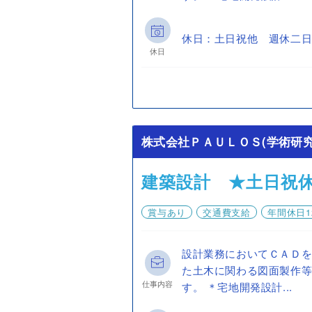
休日：土日祝他 週休二日
休日
株式会社ＰＡＵＬＯＳ(学術研
建築設計 ★土日祝
賞与あり
交通費支給
年間休日1
設計業務においてＣＡＤ
た土木に関わる図面製作
仕事内容
す。 ＊宅地開発設計...