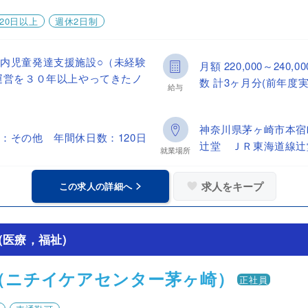
20日以上
週休2日制
内児童発達支援施設○（未経験
月額 220,000～24
運営を３０年以上やってきたノ
数 計3ヶ月分(前年度実
給与
神奈川県茅ヶ崎市本宿
：その他 年間休日数：120日
辻堂 ＪＲ東海道線辻
就業場所
求人をキープ
この求人の詳細へ
医療，福祉)
（ニチイケアセンター茅ヶ崎）
正社員