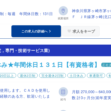
神奈川県茅ヶ崎市茅ヶ
制：毎週 年間休日数：131日
Ｆ ＪＲ線茅ヶ崎(北口
就業場所
求人をキープ
この求人の詳細へ
究，専門・技術サービス業)
休み★年間休日１３１日【有資格者】
正社
20日以上
週休2日制
完全週休2日制
土日休み
車通勤可
を使用します。ＣＡＤを使用し
月額 270,000～64
等経験のある方、歓迎いたしま
数 計3ヶ月分(前年度実
給与