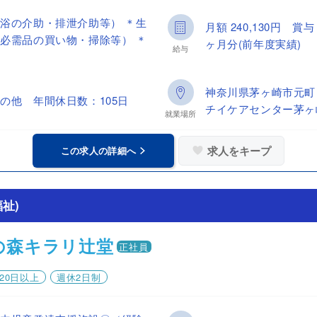
浴の介助・排泄介助等） ＊生
月額 240,130円 
必需品の買い物・掃除等） ＊
ヶ月分(前年度実績)
給与
神奈川県茅ヶ崎市元町
の他 年間休日数：105日
チイケアセンター茅ヶ
就業場所
求人をキープ
この求人の詳細へ
祉)
の森キラリ辻堂
正社員
20日以上
週休2日制