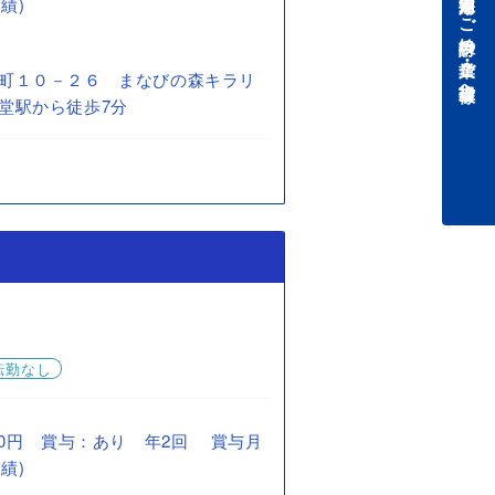
中途採用をご検討中の企業・ご担当者様へ
績)
町１０－２６ まなびの森キラリ
堂駅から徒歩7分
転勤なし
0,000円 賞与：あり 年2回 賞与月
績)