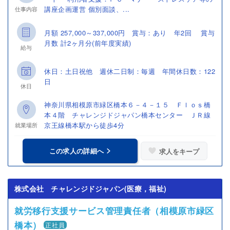
講座企画運営 個別面談、...
仕事内容
月額 257,000～337,000円 賞与：あり 年2回 賞与
月数 計2ヶ月分(前年度実績)
給与
休日：土日祝他 週休二日制：毎週 年間休日数：122
日
休日
神奈川県相模原市緑区橋本６－４－１５ Ｆｌｏｓ橋
本４階 チャレンジドジャパン橋本センター ＪＲ線
京王線橋本駅から徒歩4分
就業場所
この求人の詳細へ
求人をキープ
株式会社 チャレンジドジャパン(医療，福祉)
就労移行支援サービス管理責任者（相模原市緑区
橋本）
正社員