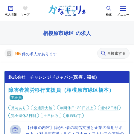
求人情報
キープ
検索
メニュー
相模原市緑区 の求人
95
再検索する
件の求人があります
株式会社 チャレンジドジャパン(医療，福祉)
障害者就労移行支援員（相模原市緑区橋本）
正社員
賞与あり
交通費支給
年間休日120日以上
週休2日制
完全週休2日制
土日休み
車通勤可
【仕事の内容】障がい者の就労支援と企業の雇用サポ
ート ・利用者支援：ＰＣ・マナー・ストレスケア等の