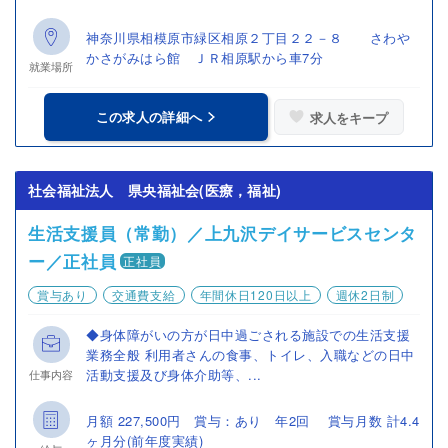
神奈川県相模原市緑区相原２丁目２２－８ さわや
かさがみはら館 ＪＲ相原駅から車7分
就業場所
この求人の詳細へ
求人をキープ
社会福祉法人 県央福祉会(医療，福祉)
生活支援員（常勤）／上九沢デイサービスセンタ
ー／正社員
正社員
賞与あり
交通費支給
年間休日120日以上
週休2日制
◆身体障がいの方が日中過ごされる施設での生活支援
業務全般 利用者さんの食事、トイレ、入職などの日中
活動支援及び身体介助等、...
仕事内容
月額 227,500円 賞与：あり 年2回 賞与月数 計4.4
ヶ月分(前年度実績)