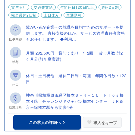
賞与あり
交通費支給
年間休日120日以上
週休2日制
完全週休2日制
土日休み
車通勤可
障がい者が企業への就職を目指すためのサポートを提
供します。 直接支援のほか、サービス管理責任者業務
もお任せします。 ◆利用...
仕事内容
月額 282,500円 賞与：あり 年2回 賞与月数 計2
ヶ月分(前年度実績)
給与
休日：土日祝他 週休二日制：毎週 年間休日数：122
日
休日
神奈川県相模原市緑区橋本６－４－１５ Ｆｌｏｓ橋
本４階 チャレンジドジャパン橋本センター ＪＲ線
京王線橋本駅から徒歩4分
就業場所
この求人の詳細へ
求人をキープ