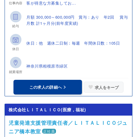
客が得意な方募集してお...
仕事内容
月額 300,000～600,000円 賞与：あり 年2回 賞与
月数 計1ヶ月分(前年度実績)
給与
休日：他 週休二日制：毎週 年間休日数：105日
休日
神奈川県相模原市緑区
就業場所
この求人の詳細へ
求人をキープ
株式会社ＬＩＴＡＬＩＣＯ(医療，福祉)
児童発達支援管理責任者／ＬＩＴＡＬＩＣＯジュ
ニア橋本教室
正社員