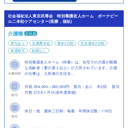
社会福祉法人東京武尊会 特別養護老人ホーム ボーナビー
ル二本松ケアセンター(医療，福祉)
介護職
正社員
賞与あり
交通費支給
週休2日制
完全週休2日制
車通勤可
転勤なし
特別養護老人ホーム（特養）は、在宅での介護が困難
な高齢者（要介護３以上）が入所されています。介護
の仕事は、入所者の生活全...
仕事内容
月額 254,000～280,000円 賞与：あり 年2回 賞与
月数 計3.6ヶ月分(前年度実績)
給与
休日：他 週休二日制：毎週 年間休日数：116日
休日