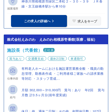
神奈川県相模原市緑区二本松２－３０－３９ ＪＲ各
線・京王線橋本駅から車10分
就業場所
この求人の詳細へ
求人をキープ
株式会社えみのわ えみのわ相模原壱番館(医療，福祉)
施設長（弐番館）
正社員
賞与あり
交通費支給
週休2日制
車通勤可
有料老人ホームにおける施設運営業務全般 ・職員の勤
怠管理、勤務表作成 ・ご利用者様ご家族への請求業務
等対応 ・スタッフ育成...
仕事内容
月額 302,000～310,000円 賞与：あり 年2回 賞与
月数 計3.5ヶ月分(前年度実績)
給与
休日：他 週休二日制：その他 年間休日数：107日