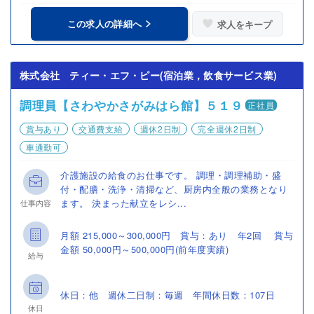
この求人の詳細へ
求人をキープ
株式会社 ティー・エフ・ピー(宿泊業，飲食サービス業)
調理員【さわやかさがみはら館】５１９
正社員
賞与あり
交通費支給
週休2日制
完全週休2日制
車通勤可
介護施設の給食のお仕事です。 調理・調理補助・盛
付・配膳・洗浄・清掃など、厨房内全般の業務となり
ます。 決まった献立をレシ...
仕事内容
月額 215,000～300,000円 賞与：あり 年2回 賞与
金額 50,000円～500,000円(前年度実績)
給与
休日：他 週休二日制：毎週 年間休日数：107日
休日