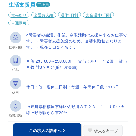
生活支援員
正社員
賞与あり
交通費支給
週休2日制
完全週休2日制
車通勤可
○障害者の生活、作業。余暇活動の支援をするお仕事で
す。 ・障害者支援施設のため、交替制勤務となりま
す。 ・現在１日１４名く...
仕事内容
月額 235,600～258,600円 賞与：あり 年2回 賞与
月数 計3ヶ月分(前年度実績)
給与
休日：他 週休二日制：毎週 年間休日数：116日
休日
神奈川県相模原市緑区佐野川３７２３－１ ＪＲ中央
線上野原駅から車20分
就業場所
この求人の詳細へ
求人をキープ