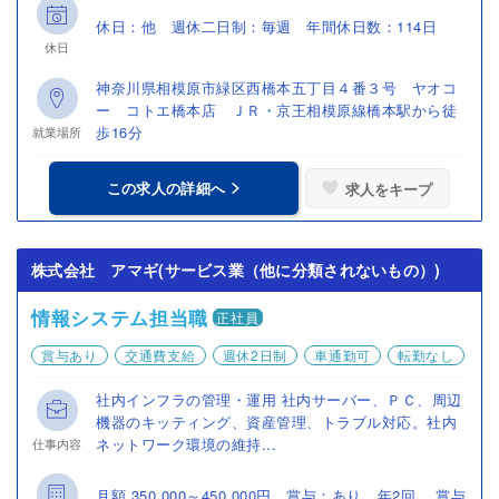
休日：他 週休二日制：毎週 年間休日数：114日
休日
神奈川県相模原市緑区西橋本五丁目４番３号 ヤオコ
ー コトエ橋本店 ＪＲ・京王相模原線橋本駅から徒
歩16分
就業場所
この求人の詳細へ
求人をキープ
株式会社 アマギ(サービス業（他に分類されないもの）)
情報システム担当職
正社員
賞与あり
交通費支給
週休2日制
車通勤可
転勤なし
社内インフラの管理・運用 社内サーバー、ＰＣ、周辺
機器のキッティング、資産管理、トラブル対応。社内
ネットワーク環境の維持...
仕事内容
月額 350,000～450,000円 賞与：あり 年2回 賞与