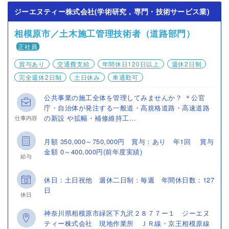
ジーエヌティー株式会社(学術研究，専門・技術サービス業)
相模原市／土木施工管理技術者（道路部門）
正社員
賞与あり
交通費支給
年間休日120日以上
週休2日制
完全週休2日制
土日休み
車通勤可
公共事業の施工全体を管理してみませんか？ ＊公官
庁・自治体が発注する一般道・高規格道路・高速道路
の新設 や拡幅・補修維持工...
仕事内容
月額 350,000～750,000円 賞与：あり 年1回 賞与
金額 0～400,000円(前年度実績)
給与
休日：土日祝他 週休二日制：毎週 年間休日数：127
日
休日
神奈川県相模原市緑区下九沢２８７７ー１ ジーエヌ
ティー株式会社 現地作業所 ＪＲ線・京王相模原線