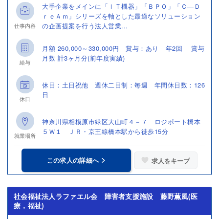
大手企業をメインに「ＩＴ機器」「ＢＰＯ」「Ｃ―Ｄ
ｒｅＡｍ」シリーズを軸とした最適なソリューション
の企画提案を行う法人営業...
仕事内容
月額 260,000～330,000円 賞与：あり 年2回 賞与
月数 計3ヶ月分(前年度実績)
給与
休日：土日祝他 週休二日制：毎週 年間休日数：126
日
休日
神奈川県相模原市緑区大山町４－７ ロジポート橋本
５Ｗ１ ＪＲ・京王線橋本駅から徒歩15分
就業場所
この求人の詳細へ
求人をキープ
社会福祉法人ラファエル会 障害者支援施設 藤野薫風(医
療，福祉)