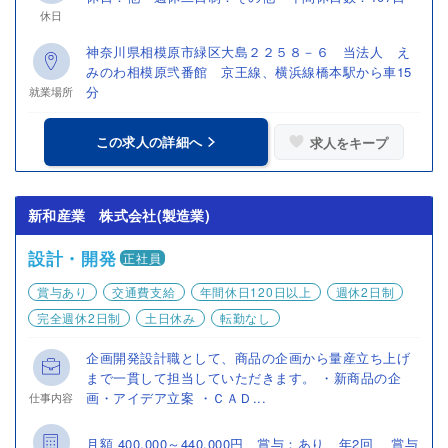
休日
神奈川県相模原市緑区大島２２５８－６ 当法人 え
みのわ相模原弐番館 京王線、横浜線橋本駅から車15
分
就業場所
この求人の詳細へ
求人をキープ
新和産業 株式会社(製造業)
設計・開発
正社員
賞与あり
交通費支給
年間休日120日以上
週休2日制
完全週休2日制
土日休み
転勤なし
企画開発設計職として、商品の企画から量産立ち上げ
まで一貫して担当していただきます。 ・新商品の企
画・アイデア立案 ・ＣＡＤ...
仕事内容
月額 400,000～440,000円 賞与：あり 年2回 賞与