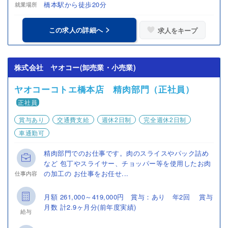
橋本駅から徒歩20分
就業場所
この求人の詳細へ
求人をキープ
株式会社 ヤオコー(卸売業・小売業)
ヤオコーコトエ橋本店 精肉部門（正社員）
正社員
賞与あり
交通費支給
週休2日制
完全週休2日制
車通勤可
精肉部門でのお仕事です。肉のスライスやパック詰め
など 包丁やスライサー、チョッパー等を使用したお肉
の加工の お仕事をお任せ...
仕事内容
月額 261,000～419,000円 賞与：あり 年2回 賞与
月数 計2.9ヶ月分(前年度実績)
給与