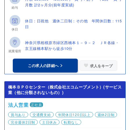
月数 計2ヶ月分(前年度実績)
給与
休日：日祝他 週休二日制：その他 年間休日数：115
日
休日
神奈川県相模原市緑区西橋本１－９－２ ＪＲ各線・
京王線橋本駅から徒歩10分
就業場所
この求人の詳細へ
求人をキープ
橋本ＢＰＯセンター（株式会社エコムーブメント）(サービス
業（他に分類されないもの）)
法人営業
正社員
賞与あり
交通費支給
年間休日120日以上
週休2日制
完全週休2日制
土日休み
転勤なし