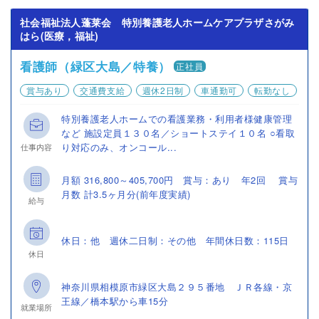
社会福祉法人蓬莱会 特別養護老人ホームケアプラザさがみ
はら(医療，福祉)
看護師（緑区大島／特養）
正社員
賞与あり
交通費支給
週休2日制
車通勤可
転勤なし
特別養護老人ホームでの看護業務・利用者様健康管理
など 施設定員１３０名／ショートステイ１０名 ○看取
り対応のみ、オンコール...
仕事内容
月額 316,800～405,700円 賞与：あり 年2回 賞与
月数 計3.5ヶ月分(前年度実績)
給与
休日：他 週休二日制：その他 年間休日数：115日
休日
神奈川県相模原市緑区大島２９５番地 ＪＲ各線・京
王線／橋本駅から車15分
就業場所