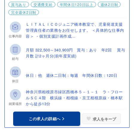
賞与あり
交通費支給
年間休日120日以上
週休2日制
完全週休2日制
ＬＩＴＡＬＩＣＯジュニア橋本教室で、児童発達支援
管理責任者の業務をお任せします。 ＜具体的な仕事内
容＞ ・個別支援計画作成...
仕事内容
月額 322,500～340,900円 賞与：あり 年2回 賞与
月数 計2ヶ月分(前年度実績)
給与
休日：他 週休二日制：毎週 年間休日数：120日
休日
神奈川県相模原市緑区西橋本５－１－１ ラ・フロー
ルＳＣ４階 横浜線・相模線・京王相模原線・橋本駅
から徒歩13分
就業場所
この求人の詳細へ
求人をキープ