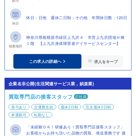
給与
休日：日他 週休二日制：その他 年間休日数：120日
休日
神奈川県相模原市緑区上九沢４ 市営上九沢団地Ｈ棟
１階 【上九沢身体障害者デイサービスセンター】
就業場所
この求人の詳細へ
求人をキープ
企業名非公開(生活関連サービス業，娯楽業)
買取専門店の接客スタッフ
正社員
賞与あり
交通費支給
週休2日制
完全週休2日制
車通勤可
転勤なし
「未経験ＯＫ！研修あり！買取専門店接客スタッフ」
お客様からお持ち頂いた品物の買取、発送業務です 接