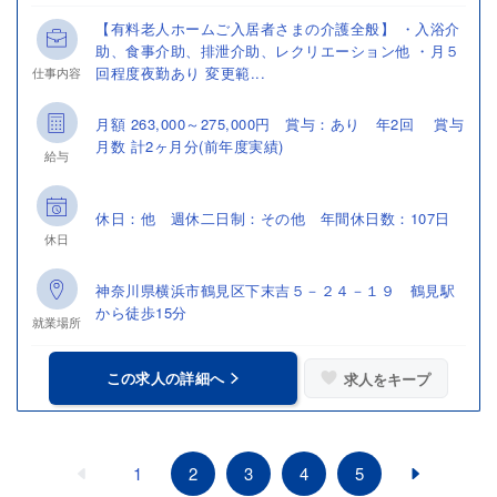
【有料老人ホームご入居者さまの介護全般】 ・入浴介
助、食事介助、排泄介助、レクリエーション他 ・月５
回程度夜勤あり 変更範...
仕事内容
月額 263,000～275,000円 賞与：あり 年2回 賞与
月数 計2ヶ月分(前年度実績)
給与
休日：他 週休二日制：その他 年間休日数：107日
休日
神奈川県横浜市鶴見区下末吉５－２４－１９ 鶴見駅
から徒歩15分
就業場所
この求人の詳細へ
求人をキープ
1
2
3
4
5