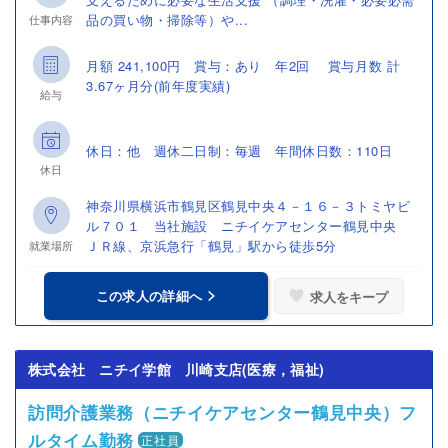
品の買い物・掃除等）や...
仕事内容
月額 241,100円 賞与：あり 年2回 賞与月数 計
3.67ヶ月分(前年度実績)
給与
休日：他 週休二日制：毎週 年間休日数：110日
休日
神奈川県横浜市鶴見区鶴見中央４－１６－３トミヤビ
ル７０１ 当社施設 ニチイケアセンター鶴見中央
ＪＲ線、京浜急行「鶴見」駅から徒歩5分
就業場所
この求人の詳細へ
求人をキープ
株式会社 ニチイ学館 川崎支店(医療，福祉)
訪問介護業務（ニチイケアセンター鶴見中央）フ
ルタイム勤務
正社員