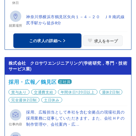
休日
神奈川県横浜市鶴見区矢向１－４－２０ ＪＲ南武線
尻手駅から徒歩8分
就業場所
この求人の詳細へ
求人をキープ
株式会社 クロサワエンジニアリング(学術研究，専門・技術
サービス業)
採用・広報／鶴見区
正社員
賞与あり
交通費支給
年間休日120日以上
週休2日制
完全週休2日制
土日休み
採用、広報担当として本社を含む全拠点の現場社員の
採用業務に従事していただきます。また、会社ＨＰの
制作管理や、会社案内・広...
仕事内容