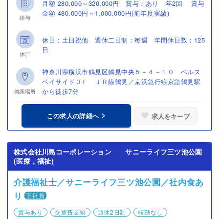
月額 280,000～320,000円 賞与：あり 年2回 賞与
金額 480,000円～1,000,000円(前年度実績)
給与
休日：土日祝他 週休二日制：毎週 年間休日数：125
日
休日
神奈川県横浜市鶴見区鶴見中央５－４－１０ ベルス
ベイサイド３Ｆ ＪＲ線鶴見／京浜急行線京急鶴見駅
から徒歩7分
就業場所
この求人の詳細へ
求人をキープ
株式会社川島コーポレーション サニーライフ三ツ池公園
(医療，福祉)
介護福祉士／サニーライフ三ツ池公園／社内食あ
り
正社員
賞与あり
交通費支給
週休2日制
転勤なし