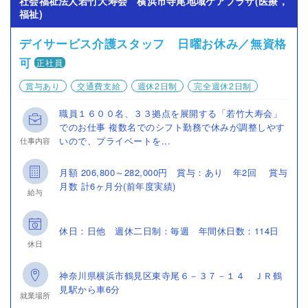
社会福祉法人若竹大寿会 横浜市寺尾地域ケアプラザ(医療，
福祉)
デイサービス介護スタッフ 日曜お休み／無資格
可
正社員
賞与あり
交通費支給
週休2日制
完全週休2日制
職員１６００名、３３拠点を展開する「若竹大寿会」
でのお仕事 複数名でのシフト勤務で休みが調整しやす
いので、プライベートを...
仕事内容
月額 206,800～282,000円 賞与：あり 年2回 賞与
月数 計6ヶ月分(前年度実績)
給与
休日：日他 週休二日制：毎週 年間休日数：114日
休日
神奈川県横浜市鶴見区東寺尾６－３７－１４ ＪＲ鶴
見駅から車6分
就業場所