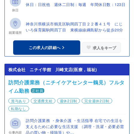
休日：日祝他 週休二日制：毎週 年間休日数：123日
休日
神奈川県横浜市鶴見区駒岡四丁目２２番４１号 にじ
いろ保育園駒岡四丁目 東横線線綱島駅から徒歩20分
就業場所
この求人の詳細へ
求人をキープ
株式会社 ニチイ学館 川崎支店(医療，福祉)
訪問介護業務（ニチイケアセンター鶴見）フルタ
イム勤務
正社員
賞与あり
交通費支給
週休2日制
完全週休2日制
転勤なし
訪問介護業務 ・身体介護 ・生活指導 在宅での生活を
支えるために必要な生活支援 （調理・洗濯・必要必需
品の買い物・掃除等）や...
仕事内容