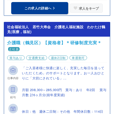
この求人の詳細へ
求人をキープ
社会福祉法人 若竹大寿会 介護老人福祉施設 わかたけ鶴
見(医療，福祉)
介護職（鶴見区）【資格者】＊研修制度充実＊
正社員
賞与あり
交通費支給
週休2日制
車通勤可
「ご入居者様に快適に楽しく、充実した毎日を送って
いただくため」のサポートとなります。お一人おひと
りに「大切にされている」...
仕事内容
月額 208,300～285,000円 賞与：あり 年2回 賞与
月数 計6ヶ月分(前年度実績)
給与
休日：他 週休二日制：その他 年間休日数：114日