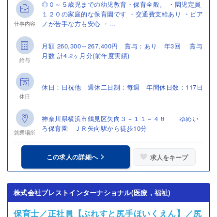
◎０～５歳児までの幼児教育・保育全般。 ・園児定員
１２０の家庭的な保育園です ・交通費支給あり ・ピア
ノが苦手な方も安心 ・...
仕事内容
月額 260,300～267,400円 賞与：あり 年3回 賞与
月数 計4.2ヶ月分(前年度実績)
給与
休日：日祝他 週休二日制：毎週 年間休日数：117日
休日
神奈川県横浜市鶴見区矢向３－１１－４８ ゆめい
ろ保育園 ＪＲ矢向駅から徒歩10分
就業場所
この求人の詳細へ
求人をキープ
株式会社ブレストインターナショナル(医療，福祉)
保育士／正社員【ぶれすと尻手ほいくえん】／尻