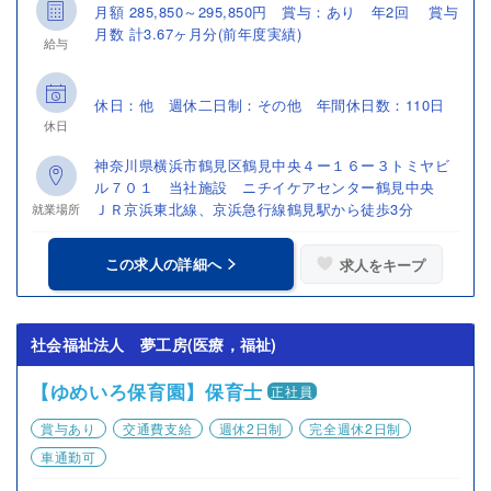
月額 285,850～295,850円 賞与：あり 年2回 賞与
月数 計3.67ヶ月分(前年度実績)
給与
休日：他 週休二日制：その他 年間休日数：110日
休日
神奈川県横浜市鶴見区鶴見中央４ー１６ー３トミヤビ
ル７０１ 当社施設 ニチイケアセンター鶴見中央
ＪＲ京浜東北線、京浜急行線鶴見駅から徒歩3分
就業場所
この求人の詳細へ
求人をキープ
社会福祉法人 夢工房(医療，福祉)
【ゆめいろ保育園】保育士
正社員
賞与あり
交通費支給
週休2日制
完全週休2日制
車通勤可