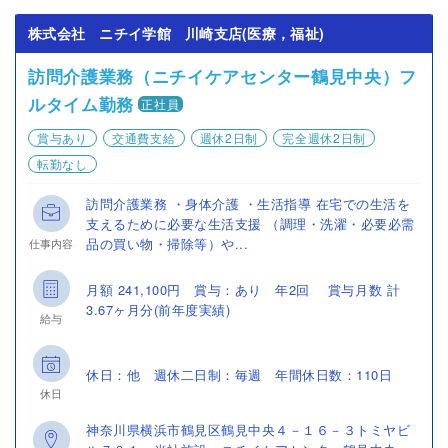
株式会社 ニチイ学館 川崎支店(医療，福祉)
訪問介護業務（ニチイケアセンター鶴見中央）フ
ルタイム勤務
正社員
賞与あり
交通費支給
週休2日制
完全週休2日制
転勤なし
訪問介護業務 ・身体介護 ・生活指導 在宅での生活を
支えるために必要な生活支援 （調理・洗濯・必要必需
品の買い物・掃除等）や...
仕事内容
月額 241,100円 賞与：あり 年2回 賞与月数 計
3.67ヶ月分(前年度実績)
給与
休日：他 週休二日制：毎週 年間休日数：110日
休日
神奈川県横浜市鶴見区鶴見中央４－１６－３トミヤビ