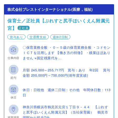
株式会社ブレストインターナショナル(医療，福祉)
保育士／正社員【ぶれすと尻手ほいくえん附属元
宮】
正社員
賞与あり
交通費支給
週休2日制
〇保育業務全般 ・０～５歳の保育業務全般 ・コドモン
ＩＣＴを活用します 【働き方の特徴】 ・残業ほぼあり
ません ※固定残業代を...
仕事内容
月額 245,000～255,717円 賞与：あり 年2回 賞与
金額 200,000円～750,000円(前年度実績)
給与
休日：日祝他 週休二日制：その他 年間休日数：113
日
休日
神奈川県横浜市鶴見区元宮１丁目９－４４ 【ぶれす
と尻手ほいくえん附属元宮】（当社保育園） 鶴見市
場駅から徒歩7分
就業場所