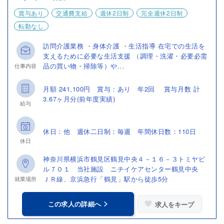
賞与あり
交通費支給
週休2日制
完全週休2日制
転勤なし
訪問介護業務 ・身体介護 ・生活指導 在宅での生活を
支えるために必要な生活支援 （調理・洗濯・必要必需
品の買い物・掃除等）や...
仕事内容
月額 241,100円 賞与：あり 年2回 賞与月数 計
3.67ヶ月分(前年度実績)
給与
休日：他 週休二日制：毎週 年間休日数：110日
休日
神奈川県横浜市鶴見区鶴見中央４－１６－３トミヤビ
ル７０１ 当社施設 ニチイケアセンター鶴見中央
ＪＲ線、京浜急行「鶴見」駅から徒歩5分
就業場所
この求人の詳細へ
求人をキープ