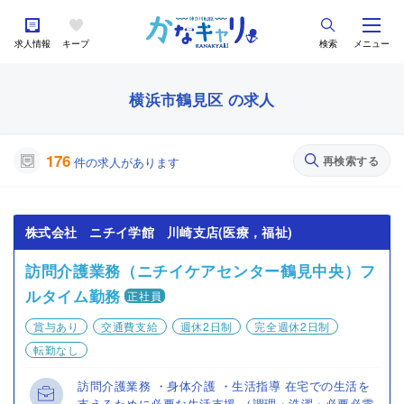
求人情報
キープ
検索
メニュー
横浜市鶴見区 の求人
176
再検索する
件の求人があります
株式会社 ニチイ学館 川崎支店(医療，福祉)
訪問介護業務（ニチイケアセンター鶴見中央）フ
ルタイム勤務
正社員
賞与あり
交通費支給
週休2日制
完全週休2日制
転勤なし
訪問介護業務 ・身体介護 ・生活指導 在宅での生活を
支えるために必要な生活支援 （調理・洗濯・必要必需