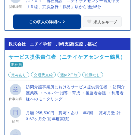
ル７０１ 当社施設 ニチイケアセンター鶴見中央
ＪＲ線、京浜急行「鶴見」駅から徒歩5分
就業場所
この求人の詳細へ
求人をキープ
株式会社 ニチイ学館 川崎支店(医療，福祉)
サービス提供責任者（ニチイケアセンター鶴見）
正社員
賞与あり
交通費支給
週休2日制
転勤なし
訪問介護事業所におけるサービス提供責任者 ・訪問介
護業務 ・ヘルパー指導・育成 ・担当者会議 ・利用者
様へのモニタリング ・...
仕事内容
月額 255,530円 賞与：あり 年2回 賞与月数 計
3.67ヶ月分(前年度実績)
給与