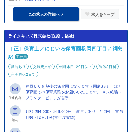
この求人の詳細へ
求人をキープ
ライクキッズ株式会社(医療，福祉)
［正］保育士／にじいろ保育園駒岡四丁目／綱島
駅
正社員
賞与あり
交通費支給
年間休日120日以上
週休2日制
完全週休2日制
定員６０名規模の保育園になります（園庭あり） 認可
保育園での保育業務をお願いいたします。 ＃未経験・
ブランク・ピアノが苦手...
仕事内容
月額 264,000～266,000円 賞与：あり 年2回 賞与
月数 計2ヶ月分(前年度実績)
給与