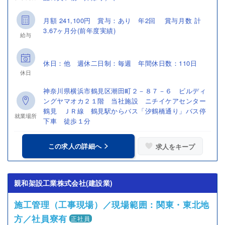
月額 241,100円 賞与：あり 年2回 賞与月数 計
3.67ヶ月分(前年度実績)
給与
休日：他 週休二日制：毎週 年間休日数：110日
休日
神奈川県横浜市鶴見区潮田町２－８７－６ ビルディ
ングヤマオカ２１階 当社施設 ニチイケアセンター
鶴見 ＪＲ線 鶴見駅からバス「汐鶴橋通り」バス停
就業場所
下車 徒歩１分
この求人の詳細へ
求人をキープ
親和架設工業株式会社(建設業)
施工管理（工事現場）／現場範囲：関東・東北地
方／社員寮有
正社員