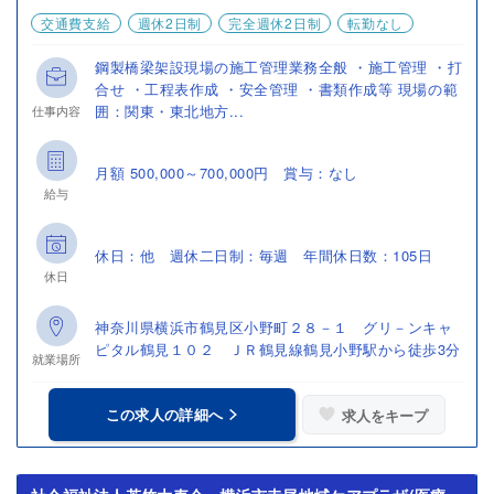
交通費支給
週休2日制
完全週休2日制
転勤なし
鋼製橋梁架設現場の施工管理業務全般 ・施工管理 ・打
合せ ・工程表作成 ・安全管理 ・書類作成等 現場の範
囲：関東・東北地方...
仕事内容
月額 500,000～700,000円 賞与：なし
給与
休日：他 週休二日制：毎週 年間休日数：105日
休日
神奈川県横浜市鶴見区小野町２８－１ グリ－ンキャ
ピタル鶴見１０２ ＪＲ鶴見線鶴見小野駅から徒歩3分
就業場所
この求人の詳細へ
求人をキープ