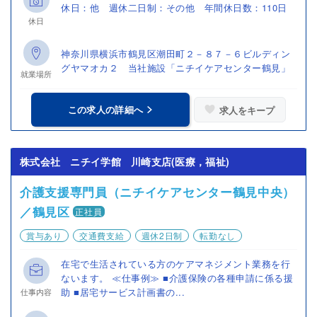
休日：他 週休二日制：その他 年間休日数：110日
休日
神奈川県横浜市鶴見区潮田町２－８７－６ビルディン
グヤマオカ２ 当社施設「ニチイケアセンター鶴見」
就業場所
この求人の詳細へ
求人をキープ
株式会社 ニチイ学館 川崎支店(医療，福祉)
介護支援専門員（ニチイケアセンター鶴見中央）
／鶴見区
正社員
賞与あり
交通費支給
週休2日制
転勤なし
在宅で生活されている方のケアマネジメント業務を行
ないます。 ≪仕事例≫ ■介護保険の各種申請に係る援
助 ■居宅サービス計画書の...
仕事内容