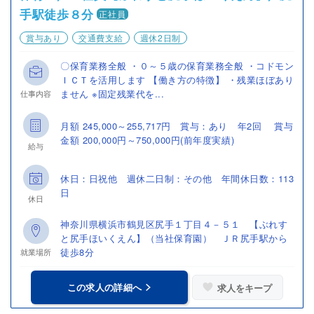
手駅徒歩８分
正社員
賞与あり
交通費支給
週休2日制
〇保育業務全般 ・０～５歳の保育業務全般 ・コドモン
ＩＣＴを活用します 【働き方の特徴】 ・残業ほぼあり
ません ※固定残業代を...
仕事内容
月額 245,000～255,717円 賞与：あり 年2回 賞与
金額 200,000円～750,000円(前年度実績)
給与
休日：日祝他 週休二日制：その他 年間休日数：113
日
休日
神奈川県横浜市鶴見区尻手１丁目４－５１ 【ぶれす
と尻手ほいくえん】（当社保育園） ＪＲ尻手駅から
徒歩8分
就業場所
この求人の詳細へ
求人をキープ