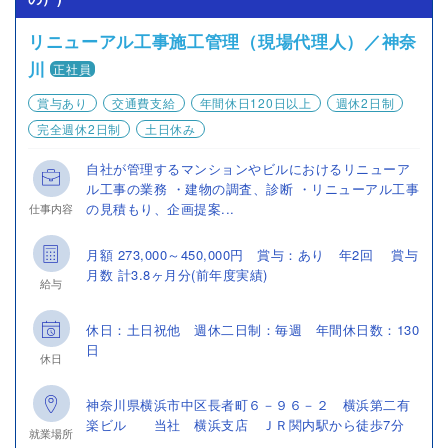
リニューアル工事施工管理（現場代理人）／神奈
川
正社員
賞与あり
交通費支給
年間休日120日以上
週休2日制
完全週休2日制
土日休み
自社が管理するマンションやビルにおけるリニューア
ル工事の業務 ・建物の調査、診断 ・リニューアル工事
の見積もり、企画提案...
仕事内容
月額 273,000～450,000円 賞与：あり 年2回 賞与
月数 計3.8ヶ月分(前年度実績)
給与
休日：土日祝他 週休二日制：毎週 年間休日数：130
日
休日
神奈川県横浜市中区長者町６－９６－２ 横浜第二有
楽ビル 当社 横浜支店 ＪＲ関内駅から徒歩7分
就業場所