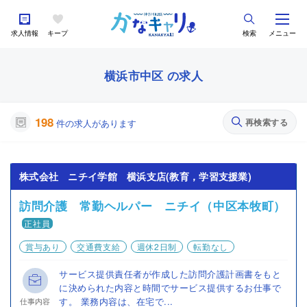
求人情報
キープ
検索
メニュー
横浜市中区 の求人
198
再検索する
件の求人があります
株式会社 ニチイ学館 横浜支店(教育，学習支援業)
訪問介護 常勤ヘルパー ニチイ（中区本牧町）
正社員
賞与あり
交通費支給
週休2日制
転勤なし
サービス提供責任者が作成した訪問介護計画書をもと
に決められた内容と時間でサービス提供するお仕事で
す。 業務内容は、在宅で...
仕事内容