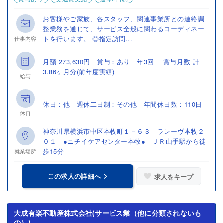
お客様やご家族、各スタッフ、関連事業所との連絡調
整業務を通じて、サービス全般に関わるコーディネー
トを行います。 ◎指定訪問...
仕事内容
月額 273,630円 賞与：あり 年3回 賞与月数 計
3.86ヶ月分(前年度実績)
給与
休日：他 週休二日制：その他 年間休日数：110日
休日
神奈川県横浜市中区本牧町１－６３ ラレーヴ本牧２
０１ ●ニチイケアセンター本牧● ＪＲ山手駅から徒
歩15分
就業場所
この求人の詳細へ
求人をキープ
大成有楽不動産株式会社(サービス業（他に分類されないも
の）)