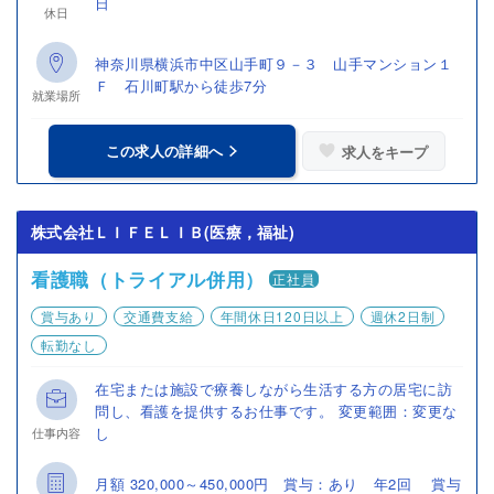
日
休日
神奈川県横浜市中区山手町９－３ 山手マンション１
Ｆ 石川町駅から徒歩7分
就業場所
この求人の詳細へ
求人をキープ
株式会社ＬＩＦＥＬＩＢ(医療，福祉)
看護職（トライアル併用）
正社員
賞与あり
交通費支給
年間休日120日以上
週休2日制
転勤なし
在宅または施設で療養しながら生活する方の居宅に訪
問し、看護を提供するお仕事です。 変更範囲：変更な
し
仕事内容
月額 320,000～450,000円 賞与：あり 年2回 賞与