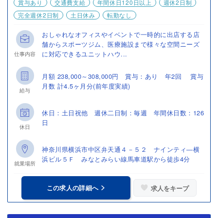
賞与あり
交通費支給
年間休日120日以上
週休2日制
完全週休2日制
土日休み
転勤なし
おしゃれなオフィスやイベントで一時的に出店する店
舗からスポーツジム、医療施設まで様々な空間ニーズ
に対応できるユニットハウ...
仕事内容
月額 238,000～308,000円 賞与：あり 年2回 賞与
月数 計4.5ヶ月分(前年度実績)
給与
休日：土日祝他 週休二日制：毎週 年間休日数：126
日
休日
神奈川県横浜市中区弁天通４－５２ ナインティ―横
浜ビル５Ｆ みなとみらい線馬車道駅から徒歩4分
就業場所
この求人の詳細へ
求人をキープ