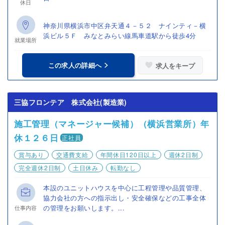
休日
神奈川県横浜市中区弁天通４－５２ ナインティ－横
浜ビル５Ｆ みなとみらい線馬車道駅から徒歩4分
就業場所
この求人の詳細へ
求人をキープ
三協フロンテア 株式会社(製造業)
施工管理（マネージャー候補）（横浜営業所）年
休１２６日
正社員
賞与あり
交通費支給
年間休日120日以上
週休2日制
完全週休2日制
土日休み
転勤なし
本設のユニットハウスを中心に工程管理や品質管理、
協力会社の方への指示出し・安全確保などの工事全体
の管理をお願いします。...
仕事内容