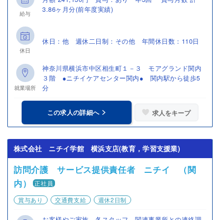
3.86ヶ月分(前年度実績)
給与
休日：他 週休二日制：その他 年間休日数：110日
休日
神奈川県横浜市中区相生町１－３ モアグランド関内
３階 ●ニチイケアセンター関内● 関内駅から徒歩5
分
就業場所
この求人の詳細へ
求人をキープ
株式会社 ニチイ学館 横浜支店(教育，学習支援業)
訪問介護 サービス提供責任者 ニチイ （関
内）
正社員
賞与あり
交通費支給
週休2日制
お客様やご家族、各スタッフ、関連事業所との連絡調