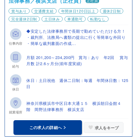
法律事務／横浜支店（正社員）
正社員
賞与あり
交通費支給
年間休日120日以上
週休2日制
完全週休2日制
土日休み
車通勤可
転勤なし
◆安定した法律事務所で長期で勤めていただける方！
・裁判所、法務局へ書類の提出に行く等簡単な外回り
・簡単な裁判書面の作成...
仕事内容
月額 201,200～234,200円 賞与：あり 年2回 賞与
月数 計2.6ヶ月分(前年度実績)
給与
休日：土日祝他 週休二日制：毎週 年間休日数：125
日
休日
神奈川県横浜市中区日本大通１５ 横浜朝日会館４
階 岡野法律事務所 横浜支店
就業場所
この求人の詳細へ
求人をキープ