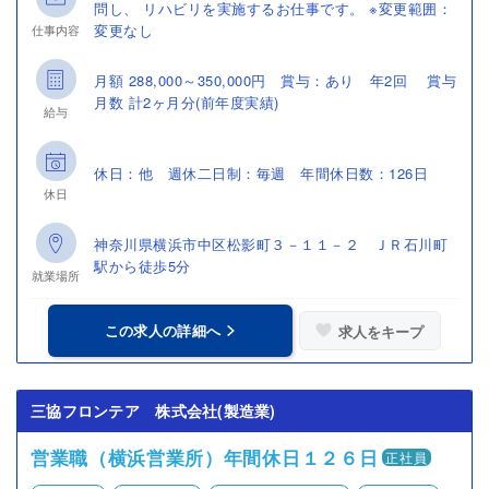
問し、 リハビリを実施するお仕事です。 ※変更範囲：
変更なし
仕事内容
月額 288,000～350,000円 賞与：あり 年2回 賞与
月数 計2ヶ月分(前年度実績)
給与
休日：他 週休二日制：毎週 年間休日数：126日
休日
神奈川県横浜市中区松影町３－１１－２ ＪＲ石川町
駅から徒歩5分
就業場所
この求人の詳細へ
求人をキープ
三協フロンテア 株式会社(製造業)
営業職（横浜営業所）年間休日１２６日
正社員