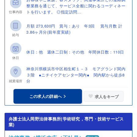
整業務を通じて、サービス全般に関わるコーディネー
トを行います。 ◎指定訪問...
仕事内容
月額 273,630円 賞与：あり 年3回 賞与月数 計
3.86ヶ月分(前年度実績)
給与
休日：他 週休二日制：その他 年間休日数：110日
休日
神奈川県横浜市中区相生町１－３ モアグランド関内
３階 ●ニチイケアセンター関内● 関内駅から徒歩8
分
就業場所
この求人の詳細へ
求人をキープ
弁護士法人岡野法律事務所(学術研究，専門・技術サービス
業)