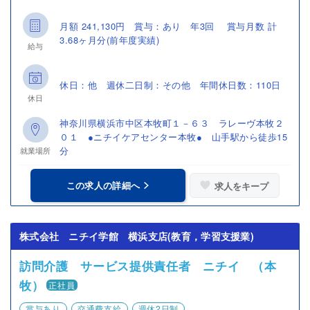
月額 241,130円 賞与：あり 年3回 賞与月数 計
3.68ヶ月分(前年度実績)
給与
休日：他 週休二日制：その他 年間休日数：110日
休日
神奈川県横浜市中区本牧町１－６３ ラレーヴ本牧２
０１ ●ニチイケアセンター本牧● 山手駅から徒歩15
分
就業場所
この求人の詳細へ
求人をキープ
株式会社 ニチイ学館 横浜支店(教育，学習支援業)
訪問介護 サービス提供責任者 ニチイ （本
牧）
正社員
賞与あり
交通費支給
週休2日制