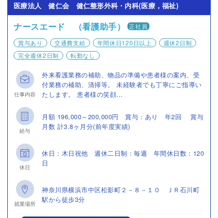
医療法人 健仁会 健仁整形外科・内科(医療，福祉)
ナースエード （看護助手）
正社員
賞与あり
交通費支給
年間休日120日以上
週休2日制
完全週休2日制
転勤なし
外来看護業務の補助、物品の準備や患者様の案内、受
付業務の補助、清掃等。 未経験者でも丁寧にご指導い
たします。 患者様の笑顔...
仕事内容
月額 196,000～200,000円 賞与：あり 年2回 賞与
月数 計3.8ヶ月分(前年度実績)
給与
休日：木日祝他 週休二日制：毎週 年間休日数：120
日
休日
神奈川県横浜市中区松影町２－８－１０ ＪＲ石川町
駅から徒歩3分
就業場所