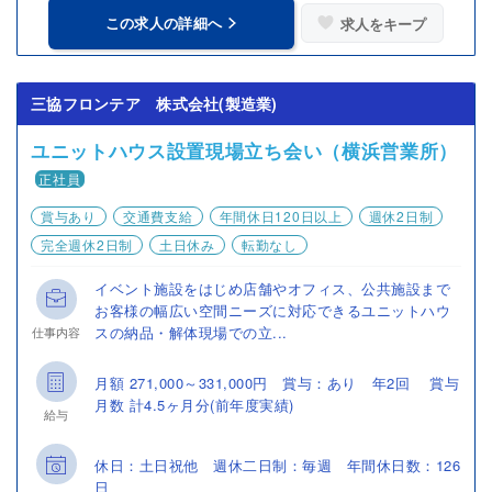
この求人の詳細へ
求人をキープ
三協フロンテア 株式会社(製造業)
ユニットハウス設置現場立ち会い（横浜営業所）
正社員
賞与あり
交通費支給
年間休日120日以上
週休2日制
完全週休2日制
土日休み
転勤なし
イベント施設をはじめ店舗やオフィス、公共施設まで
お客様の幅広い空間ニーズに対応できるユニットハウ
スの納品・解体現場での立...
仕事内容
月額 271,000～331,000円 賞与：あり 年2回 賞与
月数 計4.5ヶ月分(前年度実績)
給与
休日：土日祝他 週休二日制：毎週 年間休日数：126
日