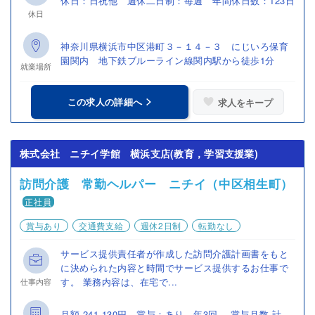
休日：日祝他 週休二日制：毎週 年間休日数：123日
休日
神奈川県横浜市中区港町３－１４－３ にじいろ保育
園関内 地下鉄ブルーライン線関内駅から徒歩1分
就業場所
この求人の詳細へ
求人をキープ
株式会社 ニチイ学館 横浜支店(教育，学習支援業)
訪問介護 常勤ヘルパー ニチイ（中区相生町）
正社員
賞与あり
交通費支給
週休2日制
転勤なし
サービス提供責任者が作成した訪問介護計画書をもと
に決められた内容と時間でサービス提供するお仕事で
す。 業務内容は、在宅で...
仕事内容
月額 241,130円 賞与：あり 年3回 賞与月数 計