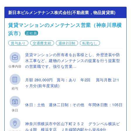
新日本ビルメンテナンス株式会社(不動産業，物品賃貸業)
賃貸マンションのメンテナンス営業（神奈川県横
浜市）
正社員
賞与あり
交通費支給
週休2日制
転勤なし
賃貸マンションの所有者をお客様とし、外壁塗装や防
水工事など、建物のメンテナンスの提案を行う提案型
の営業職です。強引な営業...
仕事内容
月額 280,000円 賞与：あり 年2回 賞与月数 計1
ヶ月分(前年度実績)
給与
休日：土他 週休二日制：その他 年間休日数：105日
休日
神奈川県横浜市中区山下町２５２ グランベル横浜ビ
ル４階 横浜支店 ＪＲ線関内駅から徒歩6分