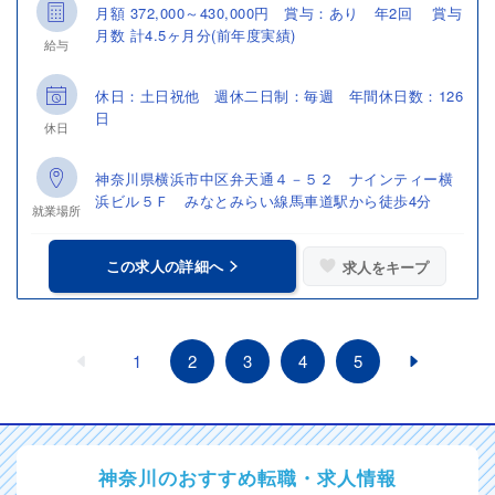
月額 372,000～430,000円 賞与：あり 年2回 賞与
月数 計4.5ヶ月分(前年度実績)
給与
休日：土日祝他 週休二日制：毎週 年間休日数：126
日
休日
神奈川県横浜市中区弁天通４－５２ ナインティー横
浜ビル５Ｆ みなとみらい線馬車道駅から徒歩4分
就業場所
この求人の詳細へ
求人をキープ
1
2
3
4
5
神奈川のおすすめ転職・求人情報