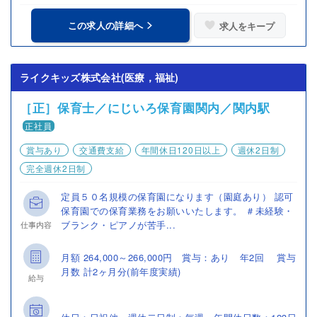
この求人の詳細へ
求人をキープ
ライクキッズ株式会社(医療，福祉)
［正］保育士／にじいろ保育園関内／関内駅
正社員
賞与あり
交通費支給
年間休日120日以上
週休2日制
完全週休2日制
定員５０名規模の保育園になります（園庭あり） 認可
保育園での保育業務をお願いいたします。 ＃未経験・
ブランク・ピアノが苦手...
仕事内容
月額 264,000～266,000円 賞与：あり 年2回 賞与
月数 計2ヶ月分(前年度実績)
給与