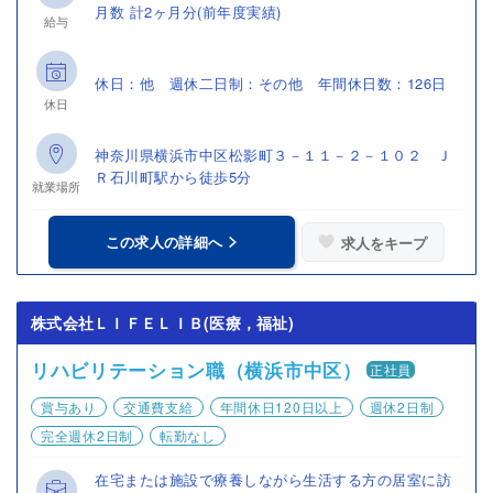
月数 計2ヶ月分(前年度実績)
給与
休日：他 週休二日制：その他 年間休日数：126日
休日
神奈川県横浜市中区松影町３－１１－２－１０２ Ｊ
Ｒ石川町駅から徒歩5分
就業場所
この求人の詳細へ
求人をキープ
株式会社ＬＩＦＥＬＩＢ(医療，福祉)
リハビリテーション職（横浜市中区）
正社員
賞与あり
交通費支給
年間休日120日以上
週休2日制
完全週休2日制
転勤なし
在宅または施設で療養しながら生活する方の居室に訪