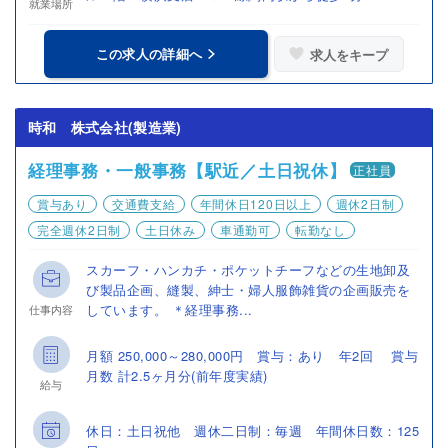
就業場所
この求人の詳細へ
求人をキープ
時和 株式会社(製造業)
経理事務・一般事務【駅近／土日祝休】
正社員
賞与あり
交通費支給
年間休日120日以上
週休2日制
完全週休2日制
土日休み
車通勤可
転勤なし
スカーフ・ハンカチ・ポケットチーフなどの生地卸及
び製品企画、縫製、紳士・婦人服飾雑貨の企画販売を
しています。 ＊経理事務...
仕事内容
月額 250,000～280,000円 賞与：あり 年2回 賞与
月数 計2.5ヶ月分(前年度実績)
給与
休日：土日祝他 週休二日制：毎週 年間休日数：125