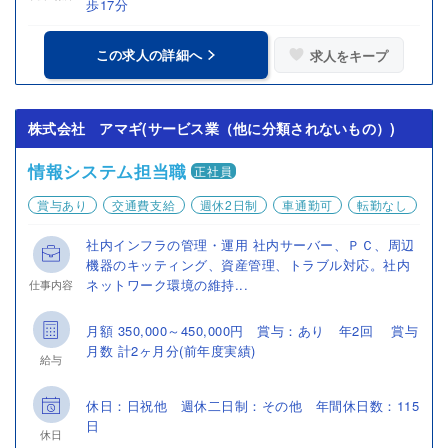
歩17分
この求人の詳細へ
求人をキープ
株式会社 アマギ(サービス業（他に分類されないもの）)
情報システム担当職
正社員
賞与あり
交通費支給
週休2日制
車通勤可
転勤なし
社内インフラの管理・運用 社内サーバー、ＰＣ、周辺
機器のキッティング、資産管理、トラブル対応。社内
ネットワーク環境の維持...
仕事内容
月額 350,000～450,000円 賞与：あり 年2回 賞与
月数 計2ヶ月分(前年度実績)
給与
休日：日祝他 週休二日制：その他 年間休日数：115
日
休日