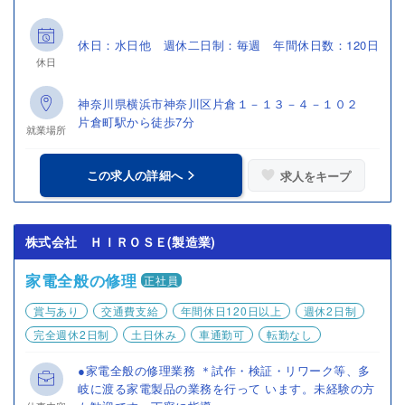
休日：水日他 週休二日制：毎週 年間休日数：120日
休日
神奈川県横浜市神奈川区片倉１－１３－４－１０２
片倉町駅から徒歩7分
就業場所
この求人の詳細へ
求人をキープ
株式会社 ＨＩＲＯＳＥ(製造業)
家電全般の修理
正社員
賞与あり
交通費支給
年間休日120日以上
週休2日制
完全週休2日制
土日休み
車通勤可
転勤なし
●家電全般の修理業務 ＊試作・検証・リワーク等、多
岐に渡る家電製品の業務を行って います。未経験の方