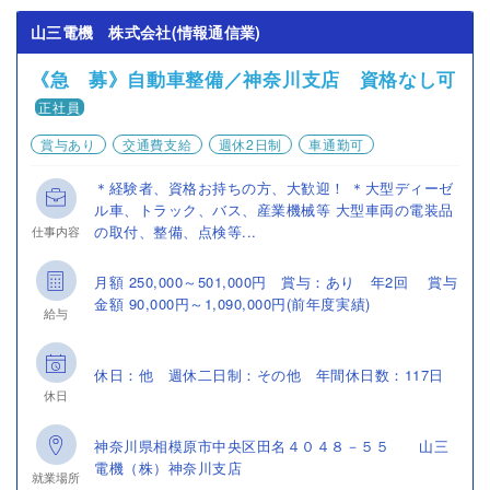
山三電機 株式会社(情報通信業)
《急 募》自動車整備／神奈川支店 資格なし可
正社員
賞与あり
交通費支給
週休2日制
車通勤可
＊経験者、資格お持ちの方、大歓迎！ ＊大型ディーゼ
ル車、トラック、バス、産業機械等 大型車両の電装品
の取付、整備、点検等...
仕事内容
月額 250,000～501,000円 賞与：あり 年2回 賞与
金額 90,000円～1,090,000円(前年度実績)
給与
休日：他 週休二日制：その他 年間休日数：117日
休日
神奈川県相模原市中央区田名４０４８－５５ 山三
電機（株）神奈川支店
就業場所