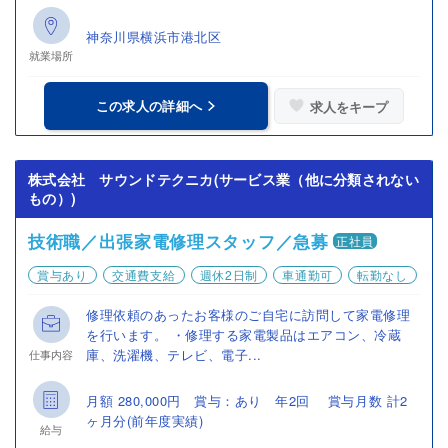
神奈川県横浜市港北区
就業場所
この求人の詳細へ
求人をキープ
株式会社 サウンドテクニカ(サービス業（他に分類されない
もの）)
技術職／出張家電修理スタッフ／急募
正社員
賞与あり
交通費支給
週休2日制
車通勤可
転勤なし
修理依頼のあったお客様のご自宅に訪問して家電修理
を行います。 ・修理する家電製品はエアコン、冷蔵
庫、洗濯機、テレビ、電子...
仕事内容
月額 280,000円 賞与：あり 年2回 賞与月数 計2
ヶ月分(前年度実績)
給与