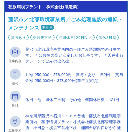
荏原環境プラント 株式会社(製造業)
藤沢市／北部環境事業所／ごみ処理施設の運転・
メンテナンス
正社員
賞与あり
交通費支給
年間休日120日以上
週休2日制
藤沢市北部環境事業所内の一般ごみ焼却施での仕事で
す。 ＊公共性の高い安定したお仕事です。 ＊天井走行
クレーンでごみの投入操...
仕事内容
月額 259,000～378,000円 賞与：あり 年2回 賞与
金額 259,000円～378,000円(前年度実績)
給与
休日：他 週休二日制：その他 年間休日数：121日
休日
神奈川県藤沢市石川２１６８番地 藤沢市北部環境事
業所内 荏原環境プラント株式会社藤沢北部管理事務
所 小田急・横浜市営地下鉄：湘南台駅西口駅から徒
就業場所