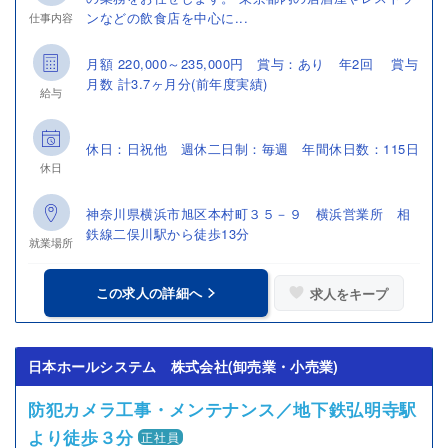
ンなどの飲食店を中心に...
仕事内容
月額 220,000～235,000円 賞与：あり 年2回 賞与
月数 計3.7ヶ月分(前年度実績)
給与
休日：日祝他 週休二日制：毎週 年間休日数：115日
休日
神奈川県横浜市旭区本村町３５－９ 横浜営業所 相
鉄線二俣川駅から徒歩13分
就業場所
この求人の詳細へ
求人をキープ
日本ホールシステム 株式会社(卸売業・小売業)
防犯カメラ工事・メンテナンス／地下鉄弘明寺駅
より徒歩３分
正社員