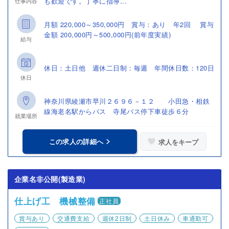
も歓迎です。丁寧に指導...
仕事内容
月額 220,000～350,000円 賞与：あり 年2回 賞与
金額 200,000円～500,000円(前年度実績)
給与
休日：土日他 週休二日制：毎週 年間休日数：120日
休日
神奈川県綾瀬市早川２６９６－１２ 小田急・相鉄
線海老名駅からバス 寺尾バス停下車徒歩６分
就業場所
この求人の詳細へ
求人をキープ
企業名非公開(製造業)
仕上げ工 機械整備
正社員
賞与あり
交通費支給
週休2日制
土日休み
車通勤可