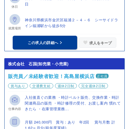
日
休日
神奈川県横浜市金沢区福浦２－４－６ シーサイドラ
イン福浦駅から徒歩5分
就業場所
この求人の詳細へ
求人をキープ
株式会社 石国(卸売業・小売業)
販売員／未経験者歓迎！高島屋横浜店
正社員
賞与あり
交通費支給
週休2日制
完全週休2日制
入社後直ぐの業務 ・時計ベルト販売、交換作業・時計
関連商品の販売 ・時計修理の受付、お渡し案内 慣れて
きたら ・在庫管理業務...
仕事内容
月額 240,000円 賞与：あり 年2回 賞与月数 計
1.62ヶ月分(前年度実績)