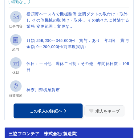
転勤なし
横須賀ベース内で機械整備 空調ダクトの取付け・取外
し その他機械の取付け・取外し その他それに付随する
業務 変更範囲：変更な...
仕事内容
月額 259,200～345,600円 賞与：あり 年2回 賞与
金額 0～200,000円(前年度実績)
給与
休日：土日他 週休二日制：その他 年間休日数：105
日
休日
神奈川県横須賀市
就業場所
この求人の詳細へ
求人をキープ
三協フロンテア 株式会社(製造業)