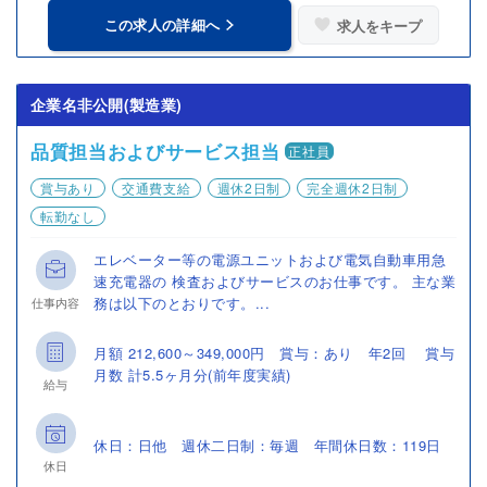
この求人の詳細へ
求人をキープ
企業名非公開(製造業)
品質担当およびサービス担当
正社員
賞与あり
交通費支給
週休2日制
完全週休2日制
転勤なし
エレベーター等の電源ユニットおよび電気自動車用急
速充電器の 検査およびサービスのお仕事です。 主な業
務は以下のとおりです。...
仕事内容
月額 212,600～349,000円 賞与：あり 年2回 賞与
月数 計5.5ヶ月分(前年度実績)
給与
休日：日他 週休二日制：毎週 年間休日数：119日
休日