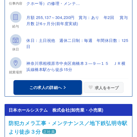
クホー等）の修理・メンテ...
仕事内容
月額 255,137～304,230円 賞与：あり 年2回 賞与
月数 計6ヶ月分(前年度実績)
給与
休日：土日祝他 週休二日制：毎週 年間休日数：125
日
休日
神奈川県相模原市中央区南橋本３―９―１５ ＪＲ横
浜線橋本駅から徒歩15分
就業場所
この求人の詳細へ
求人をキープ
日本ホールシステム 株式会社(卸売業・小売業)
防犯カメラ工事・メンテナンス／地下鉄弘明寺駅
より徒歩３分
正社員