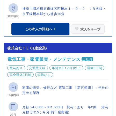
神奈川県相模原市緑区西橋本１－９－２ ＪＲ各線・
京王線橋本駅から徒歩10分
就業場所
この求人の詳細へ
求人をキープ
株式会社ＴＥＣ(建設業)
電気工事・家電販売・メンテナンス
正社員
賞与あり
交通費支給
年間休日120日以上
週休2日制
完全週休2日制
転勤なし
家電の販売、修理など 電気工事 【変更範囲】：当社の
定める業務
仕事内容
月額 247,600～301,500円 賞与：あり 年2回 賞与
月数 計2.5ヶ月分(前年度実績)
給与