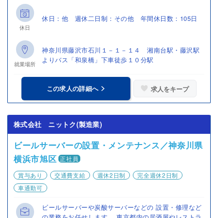
休日：他 週休二日制：その他 年間休日数：105日
休日
神奈川県藤沢市石川１－１－１４ 湘南台駅・藤沢駅
よりバス「和泉橋」下車徒歩１０分駅
就業場所
この求人の詳細へ
求人をキープ
株式会社 ニットク(製造業)
ビールサーバーの設置・メンテナンス／神奈川県
横浜市旭区
正社員
賞与あり
交通費支給
週休2日制
完全週休2日制
車通勤可
ビールサーバーや炭酸サーバーなどの 設置・修理など
の業務をお任せします。 東京都内の居酒屋やレストラ