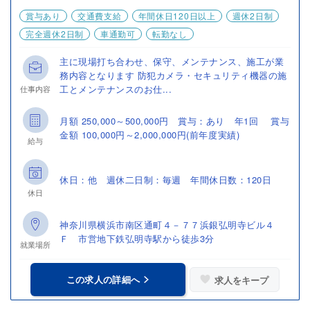
賞与あり
交通費支給
年間休日120日以上
週休2日制
完全週休2日制
車通勤可
転勤なし
主に現場打ち合わせ、保守、メンテナンス、施工が業
務内容となります 防犯カメラ・セキュリティ機器の施
工とメンテナンスのお仕...
仕事内容
月額 250,000～500,000円 賞与：あり 年1回 賞与
金額 100,000円～2,000,000円(前年度実績)
給与
休日：他 週休二日制：毎週 年間休日数：120日
休日
神奈川県横浜市南区通町４－７７浜銀弘明寺ビル４
Ｆ 市営地下鉄弘明寺駅から徒歩3分
就業場所
この求人の詳細へ
求人をキープ