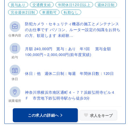
賞与あり
交通費支給
年間休日120日以上
週休2日制
完全週休2日制
車通勤可
転勤なし
防犯カメラ・セキュリティ機器の施工とメンテナンス
のお仕事です パソコン、ルーター設定の知識をお持ち
の方、歓迎します 未経験...
仕事内容
月額 240,000円 賞与：あり 年1回 賞与金額
100,000円～2,000,000円(前年度実績)
給与
休日：他 週休二日制：毎週 年間休日数：120日
休日
神奈川県横浜市南区通町４－７７浜銀弘明寺ビル４
Ｆ 市営地下鉄弘明寺駅から徒歩3分
就業場所
この求人の詳細へ
求人をキープ