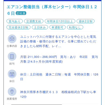
エアコン整備担当（厚木センター）年間休日１２
６日
正社員
賞与あり
交通費支給
年間休日120日以上
週休2日制
完全週休2日制
土日休み
車通勤可
転勤なし
ユニットハウスに付随するエアコンを中心とした電気
設備の整備・修理のお仕事です。仕事に慣れていただ
きましたら材料手配、レイ...
仕事内容
月額 211,000～298,000円 賞与：あり 年2回 賞与
月数 計4.5ヶ月分(前年度実績)
給与
休日：土日祝他 週休二日制：毎週 年間休日数：126
日
休日
神奈川県厚木市棚沢６１３ 相模線相武台下駅から車
12分
就業場所