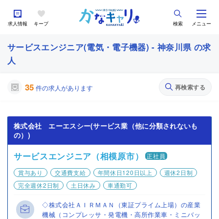
求人情報
キープ
検索
メニュー
サービスエンジニア(電気・電子機器) - 神奈川県 の求
人
35
再検索する
件の求人があります
株式会社 エーエスシー(サービス業（他に分類されないも
の）)
サービスエンジニア（相模原市）
正社員
賞与あり
交通費支給
年間休日120日以上
週休2日制
完全週休2日制
土日休み
車通勤可
◇株式会社ＡＩＲＭＡＮ（東証プライム上場）の産業
機械（コンプレッサ・発電機・高所作業車・ミニバッ