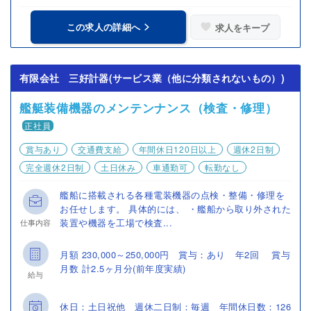
この求人の詳細へ
求人をキープ
有限会社 三好計器(サービス業（他に分類されないもの）)
艦艇装備機器のメンテンナンス（検査・修理）
正社員
賞与あり
交通費支給
年間休日120日以上
週休2日制
完全週休2日制
土日休み
車通勤可
転勤なし
艦船に搭載される各種電装機器の点検・整備・修理を
お任せします。 具体的には、 ・艦船から取り外された
装置や機器を工場で検査...
仕事内容
月額 230,000～250,000円 賞与：あり 年2回 賞与
月数 計2.5ヶ月分(前年度実績)
給与
休日：土日祝他 週休二日制：毎週 年間休日数：126