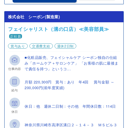
株式会社 シーボン(製造業)
フェイシャリスト（溝の口店）≪美容部員≫
正社員
賞与あり
交通費支給
週休2日制
■化粧品販売、フェイシャルケア シーボン独自の仕組
み「ホームケア＋サロンケア」 「お客様の肌に最後ま
で責任を持つ」というコ...
仕事内容
月額 220,300円 賞与：あり 年4回 賞与金額 ～
200,000円(前年度実績)
給与
休日：他 週休二日制：その他 年間休日数：114日
休日
神奈川県川崎市高津区溝口２－１４－３ ＭＳビル３