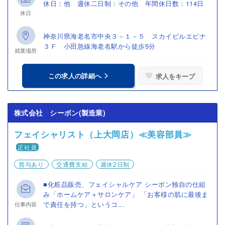
休日：他 週休二日制：その他 年間休日数：114日
休日
神奈川県海老名市中央３－１－５ スカイビルエビナ
３Ｆ 小田急線海老名駅から徒歩5分
就業場所
この求人の詳細へ
求人をキープ
株式会社 シーボン(製造業)
フェイシャリスト（上大岡店）≪美容部員≫
正社員
賞与あり
交通費支給
週休2日制
■化粧品販売、フェイシャルケア シーボン独自の仕組
み「ホームケア＋サロンケア」 「お客様の肌に最後ま
で責任を持つ」というコ...
仕事内容