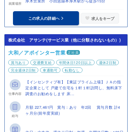
厚木営業所 小田急線本厚木駅から徒歩15分
就業場所
この求人の詳細へ
求人をキープ
株式会社 アサンテ(サービス業（他に分類されないもの）)
大和／アポインター営業
正社員
賞与あり
交通費支給
年間休日120日以上
週休2日制
完全週休2日制
車通勤可
転勤なし
【インセンティブ有】【東証プライム上場】ＪＡの指
定企業として 戸建て住宅を１軒１軒訪問し、無料床下
調査のお勧めをします 床...
仕事内容
月額 227,461円 賞与：あり 年2回 賞与月数 計4
ヶ月分(前年度実績)
給与