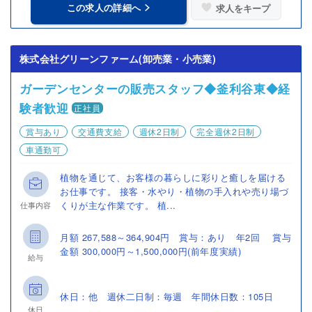
この求人の詳細へ
求人をキープ
株式会社グリーンファーム(卸売業・小売業)
ガーデンセンターの販売スタッフ◆釜利谷東◆経
験者歓迎
正社員
賞与あり
交通費支給
週休2日制
完全週休2日制
車通勤可
植物を通じて、お客様の暮らしに彩りと癒しを届ける
お仕事です。 接客・水やり・植物の手入れや売り場づ
くりが主な作業です。 植...
仕事内容
月額 267,588～364,904円 賞与：あり 年2回 賞与
金額 300,000円～1,500,000円(前年度実績)
給与
休日：他 週休二日制：毎週 年間休日数：105日
休日