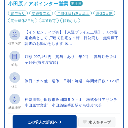
小田原／アポインター営業
正社員
賞与あり
交通費支給
年間休日120日以上
週休2日制
完全週休2日制
車通勤可
転勤なし
【インセンティブ有】【東証プライム上場】ＪＡの指
定企業として 戸建て住宅を１軒１軒訪問し、無料床下
調査のお勧めをします 床...
仕事内容
月額 227,461円 賞与：あり 年2回 賞与月数 計4
ヶ月分(前年度実績)
給与
休日：水木他 週休二日制：毎週 年間休日数：120日
休日
神奈川県小田原市飯田岡５０－１ 株式会社アサンテ
小田原営業所 小田急線螢田駅から徒歩10分
就業場所
この求人の詳細へ
求人をキープ