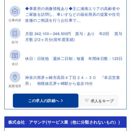
◆事業所の画像情報あり◆主に湘南エリアの高齢者や
ご家族を訪問し、車いすなどの福祉用具の提案や住宅
改修のご相談を行うお仕事で...
仕事内容
月額 242,100～248,500円 賞与：あり 年2回 賞与
月数 計2ヶ月分(前年度実績)
給与
休日：日祝他 週休二日制：毎週 年間休日数：123日
休日
神奈川県茅ヶ崎市高田４丁目２４－３０ 『本店営業
所』 相模線北茅ヶ崎駅から徒歩10分
就業場所
この求人の詳細へ
求人をキープ
株式会社 アサンテ(サービス業（他に分類されないもの）)