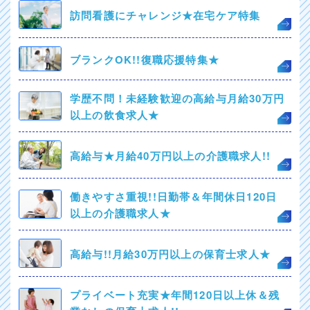
訪問看護にチャレンジ★在宅ケア特集
ブランクOK!!復職応援特集★
学歴不問！未経験歓迎の高給与月給30万円
以上の飲食求人★
高給与★月給40万円以上の介護職求人!!
働きやすさ重視!!日勤帯＆年間休日120日
以上の介護職求人★
高給与!!月給30万円以上の保育士求人★
プライベート充実★年間120日以上休＆残