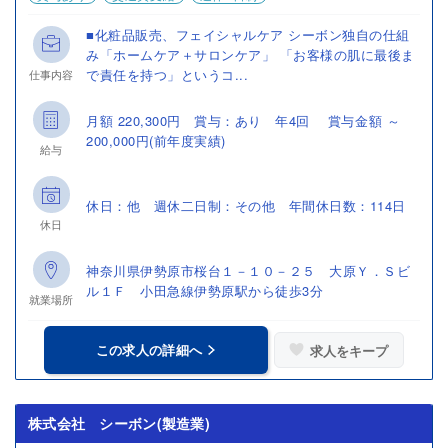
■化粧品販売、フェイシャルケア シーボン独自の仕組
み「ホームケア＋サロンケア」 「お客様の肌に最後ま
で責任を持つ」というコ...
仕事内容
月額 220,300円 賞与：あり 年4回 賞与金額 ～
200,000円(前年度実績)
給与
休日：他 週休二日制：その他 年間休日数：114日
休日
神奈川県伊勢原市桜台１－１０－２５ 大原Ｙ．Ｓビ
ル１Ｆ 小田急線伊勢原駅から徒歩3分
就業場所
この求人の詳細へ
求人をキープ
株式会社 シーボン(製造業)