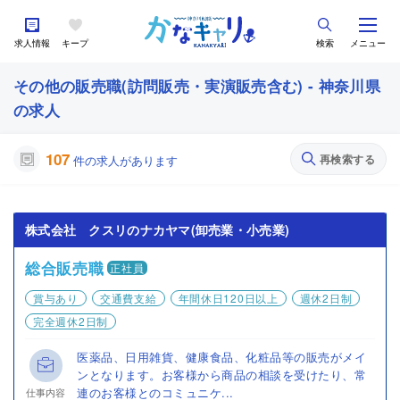
求人情報
キープ
検索
メニュー
その他の販売職(訪問販売・実演販売含む) - 神奈川県
の求人
107
再検索する
件の求人があります
株式会社 クスリのナカヤマ(卸売業・小売業)
総合販売職
正社員
賞与あり
交通費支給
年間休日120日以上
週休2日制
完全週休2日制
医薬品、日用雑貨、健康食品、化粧品等の販売がメイ
ンとなります。お客様から商品の相談を受けたり、常
連のお客様とのコミュニケ...
仕事内容