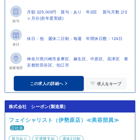
月額 225,000円 賞与：あり 年2回 賞与月数 計2
ヶ月分(前年度実績)
給与
休日：他 週休二日制：毎週 年間休日数：124日
休日
神奈川県川崎市多摩区、麻生区、中原区、高津区 東
京都世田谷区、狛江市
就業場所
この求人の詳細へ
求人をキープ
株式会社 シーボン(製造業)
フェイシャリスト（伊勢原店）≪美容部員≫
正社員
賞与あり
交通費支給
週休2日制