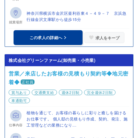
神奈川県横浜市金沢区釜利谷東４－４９－７ 京浜急
行線金沢文庫駅から徒歩15分
就業場所
この求人の詳細へ
求人をキープ
株式会社グリーンファーム(卸売業・小売業)
営業／来店したお客様の見積もり契約等◆地元密
着◆
正社員
賞与あり
交通費支給
週休2日制
完全週休2日制
車通勤可
植物を通じて、お客様の暮らしに彩りと癒しを届ける
お仕事です。 個人邸の見積もり作成、契約、発注、施
工管理などの業務になり...
仕事内容