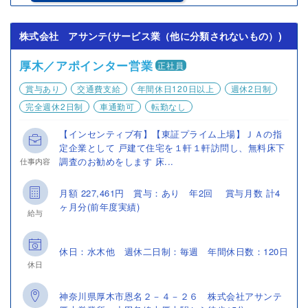
株式会社 アサンテ(サービス業（他に分類されないもの）)
厚木／アポインター営業
正社員
賞与あり
交通費支給
年間休日120日以上
週休2日制
完全週休2日制
車通勤可
転勤なし
【インセンティブ有】【東証プライム上場】ＪＡの指
定企業として 戸建て住宅を１軒１軒訪問し、無料床下
調査のお勧めをします 床...
仕事内容
月額 227,461円 賞与：あり 年2回 賞与月数 計4
ヶ月分(前年度実績)
給与
休日：水木他 週休二日制：毎週 年間休日数：120日
休日
神奈川県厚木市恩名２－４－２６ 株式会社アサンテ