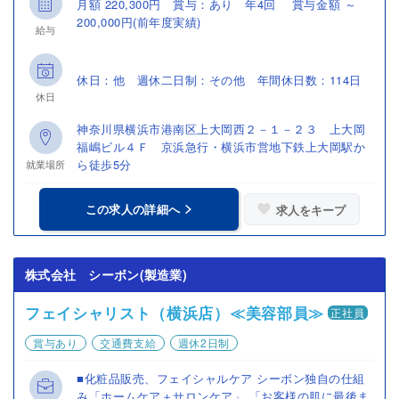
月額 220,300円 賞与：あり 年4回 賞与金額 ～
200,000円(前年度実績)
給与
休日：他 週休二日制：その他 年間休日数：114日
休日
神奈川県横浜市港南区上大岡西２－１－２３ 上大岡
福嶋ビル４Ｆ 京浜急行・横浜市営地下鉄上大岡駅か
ら徒歩5分
就業場所
この求人の詳細へ
求人をキープ
株式会社 シーボン(製造業)
フェイシャリスト（横浜店）≪美容部員≫
正社員
賞与あり
交通費支給
週休2日制
■化粧品販売、フェイシャルケア シーボン独自の仕組
み「ホームケア＋サロンケア」 「お客様の肌に最後ま