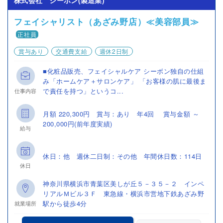
株式会社 シーボン(製造業)
フェイシャリスト（あざみ野店）≪美容部員≫
正社員
賞与あり
交通費支給
週休2日制
■化粧品販売、フェイシャルケア シーボン独自の仕組
み「ホームケア＋サロンケア」 「お客様の肌に最後ま
で責任を持つ」というコ...
仕事内容
月額 220,300円 賞与：あり 年4回 賞与金額 ～
200,000円(前年度実績)
給与
休日：他 週休二日制：その他 年間休日数：114日
休日
神奈川県横浜市青葉区美しが丘５－３５－２ インペ
リアルＭビル３Ｆ 東急線・横浜市営地下鉄あざみ野
駅から徒歩4分
就業場所