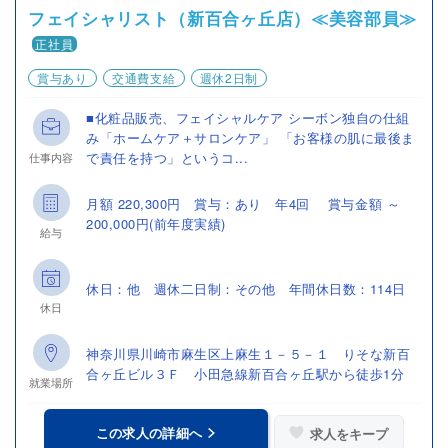
フェイシャリスト（新百合ヶ丘店）≪美容部員≫
正社員
賞与あり
交通費支給
週休2日制
■化粧品販売、フェイシャルケア シーボン独自の仕組
み「ホームケア＋サロンケア」 「お客様の肌に最後ま
で責任を持つ」というコ...
仕事内容
月額 220,300円 賞与：あり 年4回 賞与金額 ～
200,000円(前年度実績)
給与
休日：他 週休二日制：その他 年間休日数：114日
休日
神奈川県川崎市麻生区上麻生１－５－１ りそな新百
合ヶ丘ビル３Ｆ 小田急線新百合ヶ丘駅から徒歩1分
就業場所
この求人の詳細へ
求人をキープ