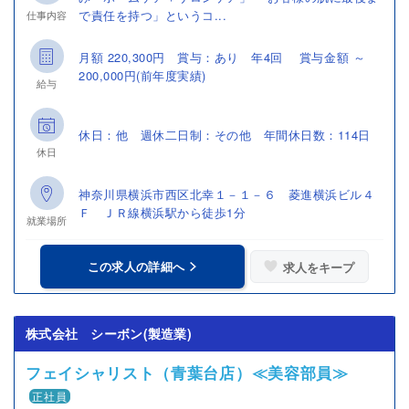
で責任を持つ」というコ...
仕事内容
月額 220,300円 賞与：あり 年4回 賞与金額 ～
200,000円(前年度実績)
給与
休日：他 週休二日制：その他 年間休日数：114日
休日
神奈川県横浜市西区北幸１－１－６ 菱進横浜ビル４
Ｆ ＪＲ線横浜駅から徒歩1分
就業場所
この求人の詳細へ
求人をキープ
株式会社 シーボン(製造業)
フェイシャリスト（青葉台店）≪美容部員≫
正社員