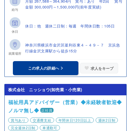
月額 267,588～364,904円 賞与：あり 年2回 賞与
金額 300,000円～1,500,000円(前年度実績)
給与
休日：他 週休二日制：毎週 年間休日数：105日
休日
神奈川県横浜市金沢区釜利谷東４－４９－７ 京浜急
行線金沢文庫駅から徒歩15分
就業場所
この求人の詳細へ
求人をキープ
株式会社 ニッショウ(卸売業・小売業)
福祉用具アドバイザー（営業）◆未経験者歓迎◆
ノルマ無し◆
正社員
賞与あり
交通費支給
年間休日120日以上
週休2日制
完全週休2日制
車通勤可