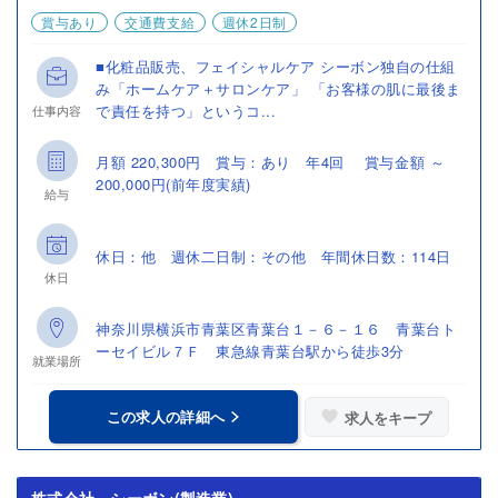
賞与あり
交通費支給
週休2日制
■化粧品販売、フェイシャルケア シーボン独自の仕組
み「ホームケア＋サロンケア」 「お客様の肌に最後ま
で責任を持つ」というコ...
仕事内容
月額 220,300円 賞与：あり 年4回 賞与金額 ～
200,000円(前年度実績)
給与
休日：他 週休二日制：その他 年間休日数：114日
休日
神奈川県横浜市青葉区青葉台１－６－１６ 青葉台ト
ーセイビル７Ｆ 東急線青葉台駅から徒歩3分
就業場所
この求人の詳細へ
求人をキープ