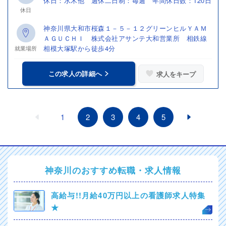
休日：水木他 週休二日制：毎週 年間休日数：120日
休日
神奈川県大和市桜森１－５－１２グリーンヒルＹＡＭ
ＡＧＵＣＨＩ 株式会社アサンテ大和営業所 相鉄線
相模大塚駅から徒歩4分
就業場所
この求人の詳細へ
求人をキープ
1
2
3
4
5
神奈川のおすすめ転職・求人情報
高給与!!月給40万円以上の看護師求人特集
★