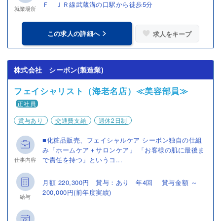
Ｆ ＪＲ線武蔵溝の口駅から徒歩5分
就業場所
この求人の詳細へ
求人をキープ
株式会社 シーボン(製造業)
フェイシャリスト（海老名店）≪美容部員≫
正社員
賞与あり
交通費支給
週休2日制
■化粧品販売、フェイシャルケア シーボン独自の仕組
み「ホームケア＋サロンケア」 「お客様の肌に最後ま
で責任を持つ」というコ...
仕事内容
月額 220,300円 賞与：あり 年4回 賞与金額 ～
200,000円(前年度実績)
給与