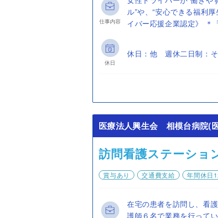
ル”や、“安心できる福利
仕事内容
イバー応援企業認定》 ＊「.
休日：他 週休二日制：そ
休日
医療法人興生会 相模台病院(医
訪問看護ステーショ
賞与あり
交通費支給
年間休日1
在宅の患者を訪問し、看護
護師６名で業務を行ってい