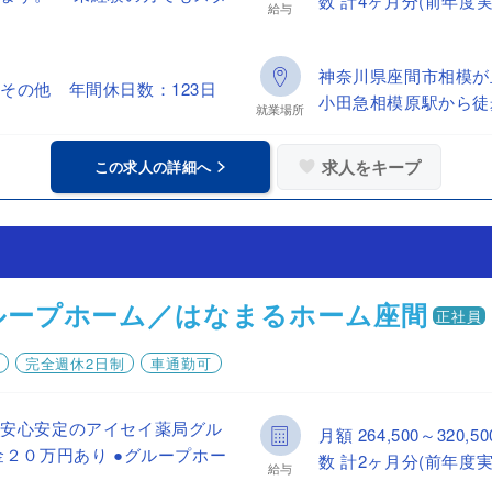
数 計4ヶ月分(前年度実
給与
神奈川県座間市相模が
その他 年間休日数：123日
小田急相模原駅から徒
就業場所
求人をキープ
この求人の詳細へ
ループホーム／はなまるホーム座間
正社員
完全週休2日制
車通勤可
！安心安定のアイセイ薬局グル
月額 264,500～32
金２０万円あり ●グループホー
数 計2ヶ月分(前年度実
給与