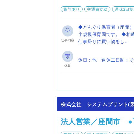
賞与あり
交通費支給
週休2日制
◆どんぐり保育園（座間
小規模保育園です。 ◆相
仕事内容
仕事帰りに買い物をし...
休日：他 週休二日制：そ
休日
株式会社 システムプリント(製
法人営業／座間市 ●