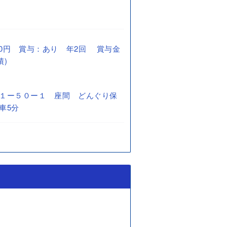
2,500円 賞与：あり 年2回 賞与金
績)
１ー５０ー１ 座間 どんぐり保
車5分