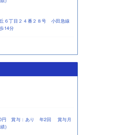
績)
丘６丁目２４番２８号 小田急線
歩14分
0,500円 賞与：あり 年2回 賞与月
績)