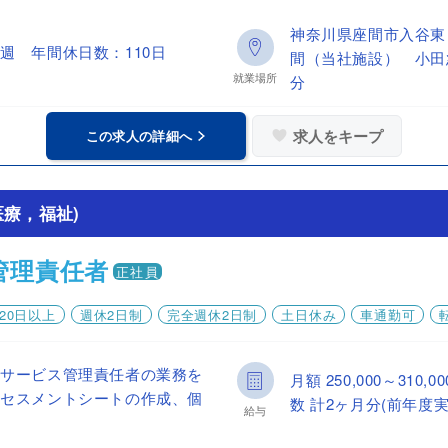
神奈川県座間市入谷東
週 年間休日数：110日
間（当社施設） 小田
就業場所
分
求人をキープ
この求人の詳細へ
療，福祉)
管理責任者
正社員
20日以上
週休2日制
完全週休2日制
土日休み
車通勤可
でサービス管理責任者の業務を
月額 250,000～31
アセスメントシートの作成、個
数 計2ヶ月分(前年度実
給与