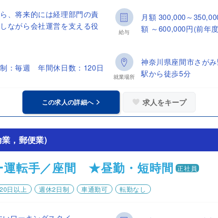
がら、将来的には経理部門の責
月額 300,000～35
携しながら会社運営を支える役
額 ～600,000円(前年
給与
神奈川県座間市さがみ
制：毎週 年間休日数：120日
駅から徒歩5分
就業場所
求人をキープ
この求人の詳細へ
業，郵便業)
ー運転手／座間 ★昼勤・短時間
正社員
20日以上
週休2日制
車通勤可
転勤なし
すいワーキングスタイ