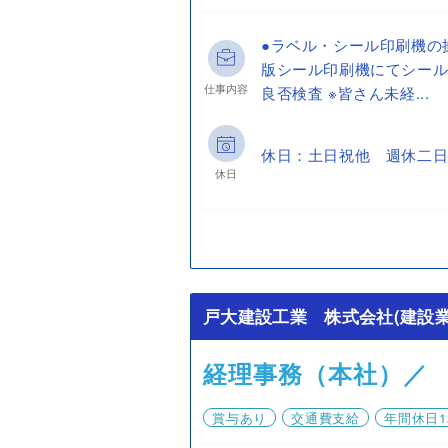
●ラベル・シール印刷機の
版シール印刷機にてシール
仕事内容
良否検査 ※皆さん未経...
休日：土日祝他 週休二日
休日
戸大建設工業 株式会社(建設業
経理事務（本社）／
賞与あり
交通費支給
年間休日1