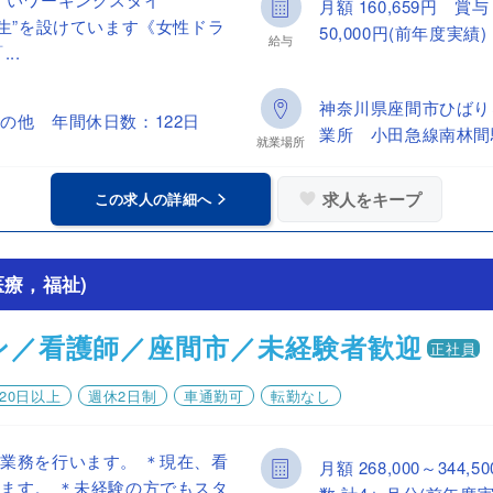
月額 160,659円 
厚生”を設けています《女性ドラ
50,000円(前年度実績)
給与
..
神奈川県座間市ひばり
の他 年間休日数：122日
業所 小田急線南林間
就業場所
求人をキープ
この求人の詳細へ
療，福祉)
ン／看護師／座間市／未経験者歓迎
正社員
20日以上
週休2日制
車通勤可
転勤なし
業務を行います。 ＊現在、看
月額 268,000～34
ます。 ＊未経験の方でもスタ