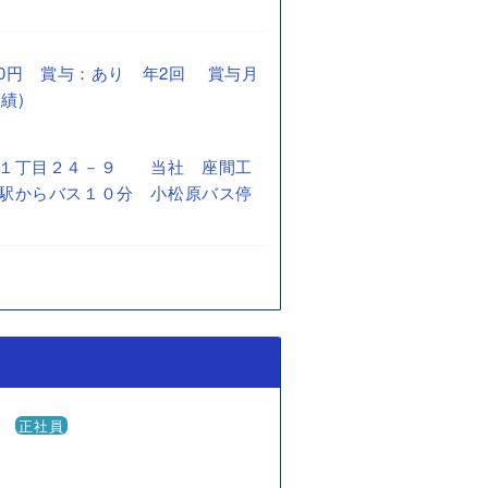
1,000円 賞与：あり 年2回 賞与月
績)
原１丁目２４－９ 当社 座間工
駅からバス１０分 小松原バス停
！
正社員