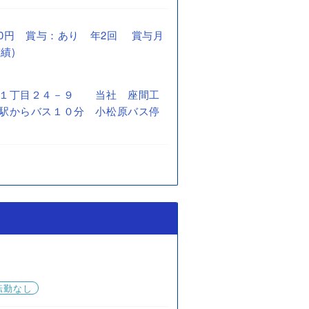
1,000円 賞与：あり 年2回 賞与月
績)
原１丁目２４－９ 当社 座間工
駅からバス１０分 小松原バス停
転勤なし