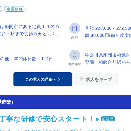
車通勤可
）は座間市にある定員１９名の
月額 228,000～27
武台下駅まで徒歩５分と近く、
額 80,000円(前年度実
給与
神奈川県座間市相武台
の他 年間休日数：114日
育園 相武台前駅から
就業場所
求人をキープ
この求人の詳細へ
造業)
丁寧な研修で安心スタート！●
正社員