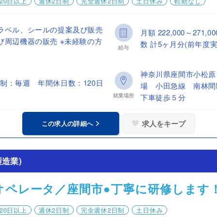
20日以上
週休2日制
完全週休2日制
土日休み
転勤なし
ラベル、シールの提案及び販売
月額 222,000～27
び周辺機器の販売 ※未経験の方
数 計5ヶ月分(前年度実
給与
神奈川県座間市小松
制：毎週 年間休日数：120日
場 小田急線 南林間
就業場所
下車徒歩５分
求人をキープ
この求人の詳細へ
造業)
オペレータ／座間市●丁寧に研修します
20日以上
週休2日制
完全週休2日制
土日休み