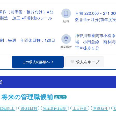
操作（前準備・後片付け）●凸
月額 222,000～27
製造・加工 ●印刷後のシール
数 計5ヶ月分(前年度実
給与
神奈川県座間市小松
制：毎週 年間休日数：120日
場 小田急線 南林間
就業場所
下車徒歩５分
求人をキープ
この求人の詳細へ
)
 将来の管理職候補
正社員
20日以上
週休2日制
完全週休2日制
土日休み
車通勤可