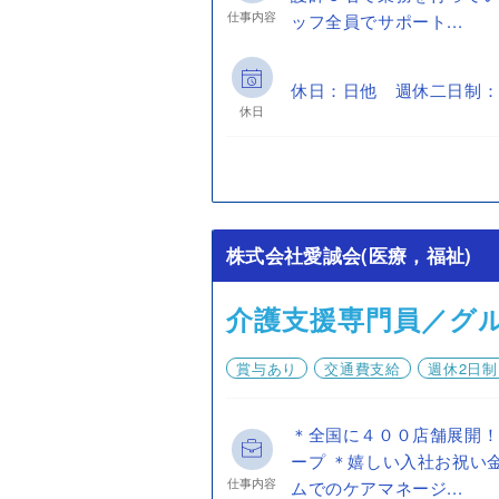
仕事内容
ッフ全員でサポート...
休日：日他 週休二日制：
休日
株式会社愛誠会(医療，福祉)
介護支援専門員／グ
賞与あり
交通費支給
週休2日制
＊全国に４００店舗展開
ープ ＊嬉しい入社お祝い
仕事内容
ムでのケアマネージ...