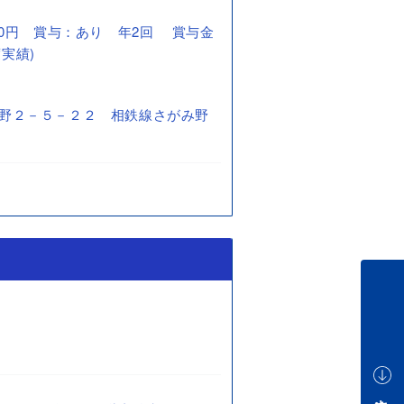
0,000円 賞与：あり 年2回 賞与金
度実績)
野２－５－２２ 相鉄線さがみ野