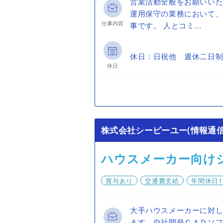
営業活動全般をお願いいた
運用保守の業務において、
仕事内容
事です。 人とコミ...
休日：日祝他 週休二日制
休日
株式会社シーピーユー(情報通信
ハウスメーカー向け
賞与あり
交通費支給
年間休日1
大手ハウスメーカーに対
ます。自社開発ＣＡＤソ