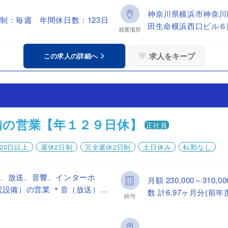
神奈川県横浜市神奈
制：毎週 年間休日数：123日
田生命横浜西口ビル６
就業場所
求人をキープ
この求人の詳細へ
備の営業【年１２９日休】
正社員
20日以上
週休2日制
完全週休2日制
土日休み
転勤なし
ラ、放送、音響、インターホ
月額 230,000～31
電設備）の営業 ＊音（放送）…
数 計6.97ヶ月分(前年
給与