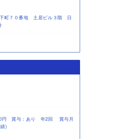
下町７０番地 土居ビル３階 日
分
2,000円 賞与：あり 年2回 賞与月
績)