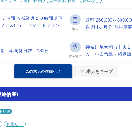
20日以上
週休2日制
完全週休2日制
転勤なし
働７時間 ☆残業月１０時間以下
月額 260,000～30
やブースにて、スマートフォン
数 計1ヶ月分(前年度実
給与
神奈川県大和市中央２
週 年間休日数：130日
Ａ 小田急線・相鉄線
就業場所
求人をキープ
この求人の詳細へ
通信業)
正社員
転勤なし