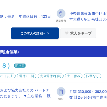
神奈川県横浜市中区山
制：毎週 年間休日数：123日
本大通り駅から徒歩3
就業場所
求人をキープ
この求人の詳細へ
報通信業)
ＥＳ）
正社員
20日以上
週休2日制
完全週休2日制
土日休み
転勤なし
および協力会社との パートナ
月額 330,000～36
ただきます。 ▼主な業務 ・既
数 計2ヶ月分(前年度実
給与