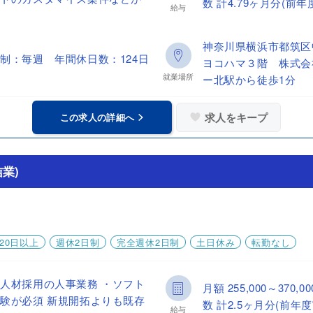
数 計4.79ヶ月分(前年
給与
神奈川県横浜市都筑区
制：毎週 年間休日数：124日
ヨコハマ３階 株式会
就業場所
ー北駅から徒歩1分
求人をキープ
この求人の詳細へ
業)
20日以上
週休2日制
完全週休2日制
土日休み
転勤なし
人材採用の人事業務 ・ソフト
月額 255,000～37
験が必須 新規開拓よりも既存
数 計2.5ヶ月分(前年度
給与