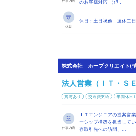
仕事内容
のお客様対応 （但...
休日：土日祝他 週休二日
休日
株式会社 ホープクリエイト(情
法人営業（ＩＴ・Ｓ
賞与あり
交通費支給
年間休日1
ＩＴエンジニアの提案営業
ーシップ構築を担当してい
仕事内容
存取引先への訪問、...