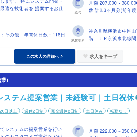
します。 特にシステム開発・
月額 207,000～38
最適な技術者を 提案するお仕
数 計2.3ヶ月分(前年度
給与
神奈川県横浜市中区山
：その他 年間休日数：116日
階 ＪＲ京浜東北線関
就業場所
求人をキープ
この求人の詳細へ
業)
システム提案営業｜未経験可｜土日祝休
20日以上
週休2日制
完全週休2日制
土日休み
転勤なし
してシステムの提案営業を行い
月額 222,000～35
フトのカスタマイズ案件などが