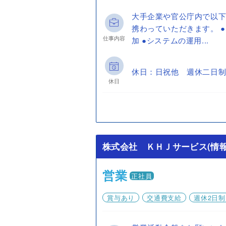
大手企業や官公庁内で以
携わっていただきます。 
仕事内容
加 ●システムの運用...
休日：日祝他 週休二日制
休日
株式会社 ＫＨＪサービス(情報
営業
正社員
賞与あり
交通費支給
週休2日制