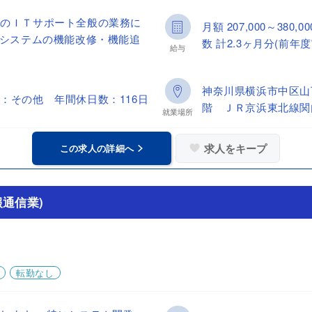
下のＩＴサポート全般の業務に
月額 207,000～38
●システムの機能改修・機能追
数 計2.3ヶ月分(前年度
給与
神奈川県横浜市中区山
：その他 年間休日数：116日
階 ＪＲ京浜東北線関
就業場所
求人をキープ
この求人の詳細へ
通信業)
転勤なし