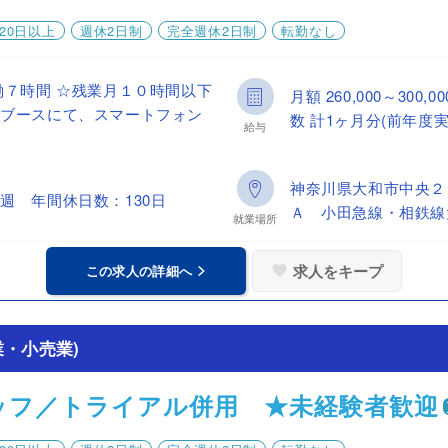
20日以上
週休2日制
完全週休2日制
転勤なし
働７時間 ☆残業月１０時間以下
月額 260,000～30
やブースにて、スマートフォン
数 計1ヶ月分(前年度実
給与
神奈川県大和市中央２
週 年間休日数：130日
Ａ 小田急線・相鉄線
就業場所
求人をキープ
この求人の詳細へ
・小売業)
ッフ／トライアル併用 ★未経験者歓迎