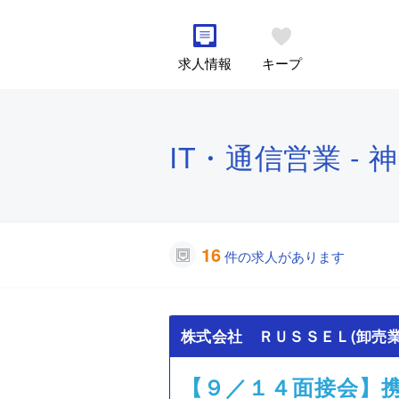
求人情報
キープ
IT・通信営業 - 
16
件の求人があります
株式会社 ＲＵＳＳＥＬ(卸売業
【９／１４面接会】