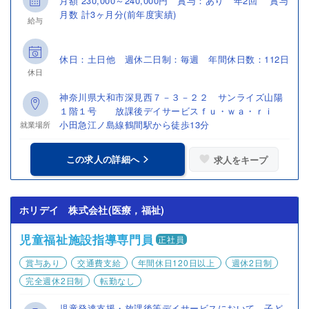
月額 230,000～240,000円 賞与：あり 年2回 賞与
月数 計3ヶ月分(前年度実績)
給与
休日：土日他 週休二日制：毎週 年間休日数：112日
休日
神奈川県大和市深見西７－３－２２ サンライズ山陽
１階１号 放課後デイサービスｆｕ・ｗａ・ｒｉ
小田急江ノ島線鶴間駅から徒歩13分
就業場所
この求人の詳細へ
求人をキープ
ホリデイ 株式会社(医療，福祉)
児童福祉施設指導専門員
正社員
賞与あり
交通費支給
年間休日120日以上
週休2日制
完全週休2日制
転勤なし
児童発達支援・放課後等デイサービスにおいて、子ど