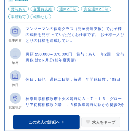
賞与あり
交通費支給
週休2日制
完全週休2日制
車通勤可
転勤なし
マンツーマンの個別クラス（児童発達支援）でお子様
の成長を見守 っていただくお仕事です。 お子様一人ひ
とりの目標を達成してい...
仕事内容
月額 250,000～370,000円 賞与：あり 年2回 賞与
月数 計2ヶ月分(前年度実績)
給与
休日：日他 週休二日制：毎週 年間休日数：108日
休日
神奈川県相模原市中央区淵野辺３－７－１６ グロー
リア初穂相模原２階 ＪＲ横浜線淵野辺駅から徒歩2分
就業場所
この求人の詳細へ
求人をキープ