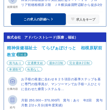
リア初穂相模原２階 ＪＲ横浜線淵野辺駅から徒歩2分
就業場所
この求人の詳細へ
求人をキープ
株式会社 アドバンストレード(医療，福祉)
精神保健福祉士 てらぴぁぽけっと 相模原駅前
教室
正社員
賞与あり
交通費支給
週休2日制
完全週休2日制
車通勤可
転勤なし
お子様の発達に合わせ８２５項目の基準ステップを基
に専門の指導員が、マンツーマンでお子様一人ひとり
に合わせた療育システムを...
仕事内容
月額 250,000～370,000円 賞与：あり 年2回 賞与
月数 計2ヶ月分(前年度実績)
給与