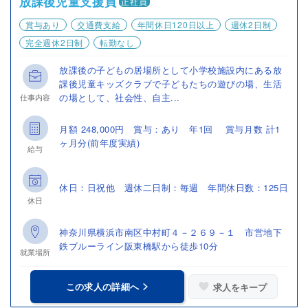
放課後児童支援員
正社員
賞与あり
交通費支給
年間休日120日以上
週休2日制
完全週休2日制
転勤なし
放課後の子どもの居場所として小学校施設内にある放
課後児童キッズクラブで子どもたちの遊びの場、生活
の場として、社会性、自主...
仕事内容
月額 248,000円 賞与：あり 年1回 賞与月数 計1
ヶ月分(前年度実績)
給与
休日：日祝他 週休二日制：毎週 年間休日数：125日
休日
神奈川県横浜市南区中村町４－２６９－１ 市営地下
鉄ブルーライン阪東橋駅から徒歩10分
就業場所
この求人の詳細へ
求人をキープ