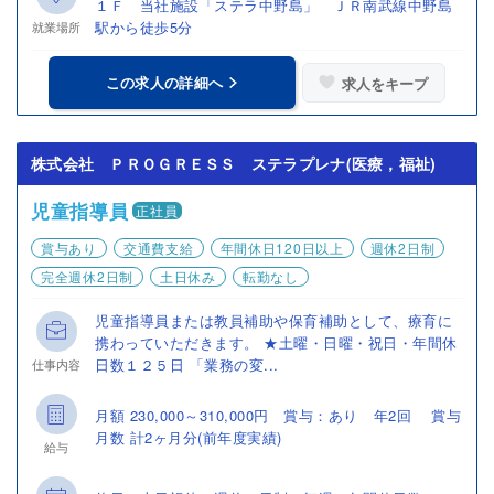
１Ｆ 当社施設「ステラ中野島」 ＪＲ南武線中野島
駅から徒歩5分
就業場所
この求人の詳細へ
求人をキープ
株式会社 ＰＲＯＧＲＥＳＳ ステラプレナ(医療，福祉)
児童指導員
正社員
賞与あり
交通費支給
年間休日120日以上
週休2日制
完全週休2日制
土日休み
転勤なし
児童指導員または教員補助や保育補助として、療育に
携わっていただきます。 ★土曜・日曜・祝日・年間休
日数１２５日 「業務の変...
仕事内容
月額 230,000～310,000円 賞与：あり 年2回 賞与
月数 計2ヶ月分(前年度実績)
給与