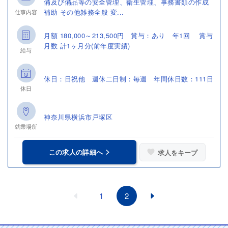
備及び備品等の安全管理、衛生管理、事務書類の作成
補助 その他雑務全般 変...
仕事内容
月額 180,000～213,500円 賞与：あり 年1回 賞与
月数 計1ヶ月分(前年度実績)
給与
休日：日祝他 週休二日制：毎週 年間休日数：111日
休日
神奈川県横浜市戸塚区
就業場所
この求人の詳細へ
求人をキープ
1
2