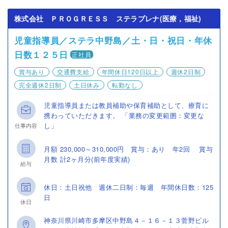
株式会社 ＰＲＯＧＲＥＳＳ ステラプレナ(医療，福祉)
児童指導員／ステラ中野島／土・日・祝日・年休
日数１２５日
正社員
賞与あり
交通費支給
年間休日120日以上
週休2日制
完全週休2日制
土日休み
転勤なし
児童指導員または教員補助や保育補助として、療育に
携わっていただきます。 「業務の変更範囲：変更な
し」
仕事内容
月額 230,000～310,000円 賞与：あり 年2回 賞与
月数 計2ヶ月分(前年度実績)
給与
休日：土日祝他 週休二日制：毎週 年間休日数：125
日
休日
神奈川県川崎市多摩区中野島４－１６－１３菅野ビル