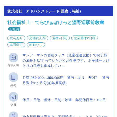
株式会社 アドバンストレード(医療，福祉)
社会福祉士 てらぴぁぽけっと淵野辺駅前教室
正社員
賞与あり
交通費支給
週休2日制
完全週休2日制
車通勤可
転勤なし
マンツーマンの個別クラス（児童発達支援）でお子様
の成長を見守 っていただくお仕事です。 お子様一人ひ
とりの目標を達成してい...
仕事内容
月額 250,000～350,000円 賞与：あり 年2回 賞与
月数 計2ヶ月分(前年度実績)
給与
休日：日他 週休二日制：毎週 年間休日数：108日
休日
神奈川県相模原市中央区淵野辺３－７－１６ グロー