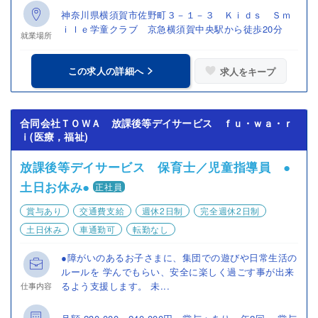
神奈川県横須賀市佐野町３－１－３ Ｋｉｄｓ Ｓｍ
ｉｌｅ学童クラブ 京急横須賀中央駅から徒歩20分
就業場所
この求人の詳細へ
求人をキープ
合同会社ＴＯＷＡ 放課後等デイサービス ｆｕ・ｗａ・ｒ
ｉ(医療，福祉)
放課後等デイサービス 保育士／児童指導員 ●
土日お休み●
正社員
賞与あり
交通費支給
週休2日制
完全週休2日制
土日休み
車通勤可
転勤なし
●障がいのあるお子さまに、集団での遊びや日常生活の
ルールを 学んでもらい、安全に楽しく過ごす事が出来
るよう支援します。 未...
仕事内容