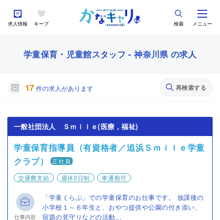
求人情報
キープ
検索
メニュー
学童保育・児童館スタッフ - 神奈川県 の求人
17
再検索する
件の求人があります
一般社団法人 Ｓｍｉｌｅ(医療，福祉)
学童保育指導員（有資格者／追浜Ｓｍｉｌｅ学童
クラブ）
正社員
交通費支給
週休2日制
車通勤可
「学童くらぶ」での学童保育のお仕事です。 放課後の
小学校１～６年生と、おやつ提供や公園の付き添い、
宿題の見守りなどの活動...
仕事内容