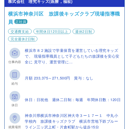
株式会社 理究キッズ(医療，福祉)
横浜市神奈川区 放課後キッズクラブ現場指導職
員
正社員
交通費支給
年間休日120日以上
週休2日制
完全週休2日制
横浜市８２施設で学童保育を運営している理究キッズ
で、 現場指導職員として子どもたちの放課後を安心安
全に 見守り、運営管理に...
仕事内容
月額 233,375～271,500円 賞与：なし
給与
休日：日祝他 週休二日制：毎週 年間休日数：120日
休日
神奈川県横浜市神奈川区神大寺３ー１７ー１ 中丸小
学校内 放課後キッズクラブ 横浜市営地下鉄ブルー
ライン三ッ沢上町・片倉町駅から徒歩15分
就業場所