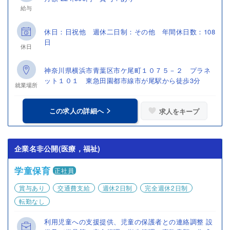
給与
休日：日祝他 週休二日制：その他 年間休日数：108
日
休日
神奈川県横浜市青葉区市ケ尾町１０７５－２ プラネ
ット１０１ 東急田園都市線市が尾駅から徒歩3分
就業場所
この求人の詳細へ
求人をキープ
企業名非公開(医療，福祉)
学童保育
正社員
賞与あり
交通費支給
週休2日制
完全週休2日制
転勤なし
利用児童への支援提供、児童の保護者との連絡調整 設