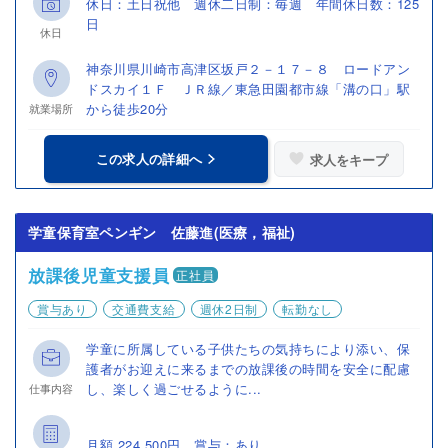
休日：土日祝他 週休二日制：毎週 年間休日数：125
日
休日
神奈川県川崎市高津区坂戸２－１７－８ ロードアン
ドスカイ１Ｆ ＪＲ線／東急田園都市線「溝の口」駅
から徒歩20分
就業場所
この求人の詳細へ
求人をキープ
学童保育室ペンギン 佐藤進(医療，福祉)
放課後児童支援員
正社員
賞与あり
交通費支給
週休2日制
転勤なし
学童に所属している子供たちの気持ちにより添い、保
護者がお迎えに来るまでの放課後の時間を安全に配慮
し、楽しく過ごせるように...
仕事内容
月額 224,500円 賞与：あり