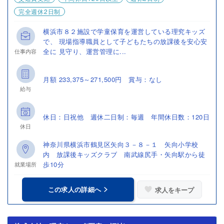
完全週休2日制
横浜市８２施設で学童保育を運営している理究キッズ
で、 現場指導職員として子どもたちの放課後を安心安
全に 見守り、運営管理に...
仕事内容
月額 233,375～271,500円 賞与：なし
給与
休日：日祝他 週休二日制：毎週 年間休日数：120日
休日
神奈川県横浜市鶴見区矢向３－８－１ 矢向小学校
内 放課後キッズクラブ 南武線尻手・矢向駅から徒
歩10分
就業場所
この求人の詳細へ
求人をキープ