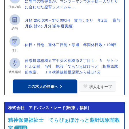
に専門の指導員が、マンツーマンでお子様一人ひとり
に合わせた療育システムを...
仕事内容
月額 250,000～370,000円 賞与：あり 年2回 賞与
月数 計2ヶ月分(前年度実績)
給与
休日：日他 週休二日制：毎週 年間休日数：108日
休日
神奈川県相模原市中央区相模原２丁目１－５ サトウ
ビル２階 当社 施設「てらぴぁぽけっと 相模原駅
前教室」 ＪＲ横浜線相模原駅から徒歩1分
就業場所
この求人の詳細へ
求人をキープ
株式会社 アドバンストレード(医療，福祉)
精神保健福祉士 てらぴぁぽけっと淵野辺駅前教
室
正社員