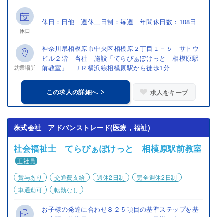
休日：日他 週休二日制：毎週 年間休日数：108日
休日
神奈川県相模原市中央区相模原２丁目１－５ サトウ
ビル２階 当社 施設「てらぴぁぽけっと 相模原駅
前教室」 ＪＲ横浜線相模原駅から徒歩1分
就業場所
この求人の詳細へ
求人をキープ
株式会社 アドバンストレード(医療，福祉)
社会福祉士 てらぴぁぽけっと 相模原駅前教室
正社員
賞与あり
交通費支給
週休2日制
完全週休2日制
車通勤可
転勤なし
お子様の発達に合わせ８２５項目の基準ステップを基