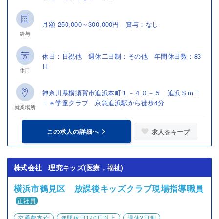
月額 250,000～300,000円 賞与：なし
給与
休日：日祝他 週休二日制：その他 年間休日数：83
日
休日
神奈川県横須賀市追浜本町１－４０－５ 追浜Ｓｍｉ
ｌｅ学童クラブ 京急追浜駅から徒歩4分
就業場所
この求人の詳細へ
求人をキープ
株式会社 理究キッズ(医療，福祉)
横浜市鶴見区 放課後キッズクラブ現場指導職員
正社員
交通費支給
年間休日120日以上
週休2日制