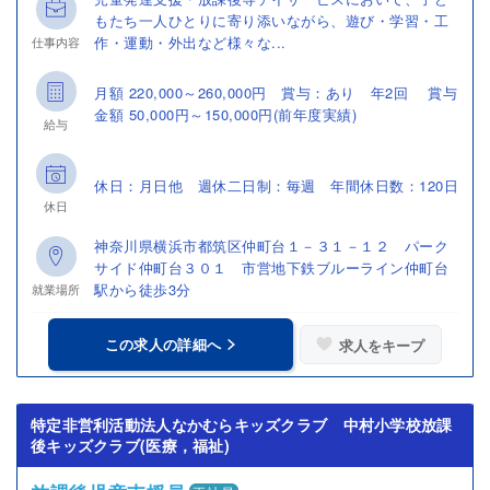
もたち一人ひとりに寄り添いながら、遊び・学習・工
作・運動・外出など様々な...
仕事内容
月額 220,000～260,000円 賞与：あり 年2回 賞与
金額 50,000円～150,000円(前年度実績)
給与
休日：月日他 週休二日制：毎週 年間休日数：120日
休日
神奈川県横浜市都筑区仲町台１－３１－１２ パーク
サイド仲町台３０１ 市営地下鉄ブルーライン仲町台
駅から徒歩3分
就業場所
この求人の詳細へ
求人をキープ
特定非営利活動法人なかむらキッズクラブ 中村小学校放課
後キッズクラブ(医療，福祉)