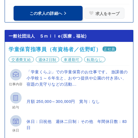
この求人の詳細へ
求人をキープ
一般社団法人 Ｓｍｉｌｅ(医療，福祉)
学童保育指導員（有資格者／佐野町）
正社員
交通費支給
週休2日制
車通勤可
転勤なし
「学童くらぶ」での学童保育のお仕事です。 放課後の
小学校１～６年生と、おやつ提供や公園の付き添い、
宿題の見守りなどの活動...
仕事内容
月額 250,000～300,000円 賞与：なし
給与
休日：日祝他 週休二日制：その他 年間休日数：83
日
休日