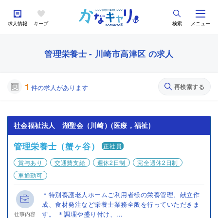
求人情報
キープ
検索
メニュー
管理栄養士 - 川崎市高津区 の求人
1
再検索する
件の求人があります
社会福祉法人 湖聖会（川崎）(医療，福祉)
管理栄養士（蟹ヶ谷）
正社員
賞与あり
交通費支給
週休2日制
完全週休2日制
車通勤可
＊特別養護老人ホームご利用者様の栄養管理、献立作
成、食材発注など栄養士業務全般を行っていただきま
す。 ＊調理や盛り付け、...
仕事内容